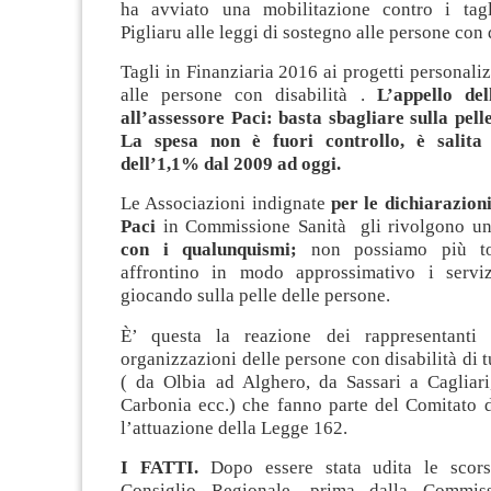
ha avviato una mobilitazione contro i tagl
Pigliaru alle leggi di sostegno alle persone con 
Tagli in Finanziaria 2016 ai progetti personaliz
alle persone con disabilità .
L’appello del
all’assessore Paci: basta sbagliare sulla pell
La spesa non è fuori controllo, è salita 
dell’1,1% dal 2009 ad oggi.
Le Associazioni indignate
per le dichiarazion
Paci
in Commissione Sanità gli rivolgono un
con i qualunquismi;
non possiamo più tol
affrontino in modo approssimativo i serviz
giocando sulla pelle delle persone.
È’ questa la reazione dei rappresentanti 
organizzazioni delle persone con disabilità di t
( da Olbia ad Alghero, da Sassari a Cagliari,
Carbonia ecc.) che fanno parte del Comitato d
l’attuazione della Legge 162.
I FATTI.
Dopo essere stata udita le scors
Consiglio Regionale, prima dalla Commiss