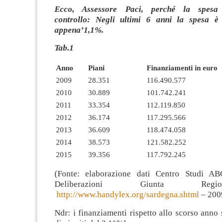
Ecco, Assessore Paci, perché la spes
controllo:
Negli ultimi 6 anni la spesa è 
appena’1,1%.
Tab.1
Anno
Piani
Finanziamenti in euro
2009
28.351
116.490.577
2010
30.889
101.742.241
2011
33.354
112.119.850
2012
36.174
117.295.566
2013
36.609
118.474.058
2014
38.573
121.582.252
2015
39.356
117.792.245
(Fonte: elaborazione dati Centro Studi A
Deliberazioni Giunta Reg
http://www.handylex.org/sardegna.shtml
– 200
Ndr: i finanziamenti rispetto allo scorso anno 