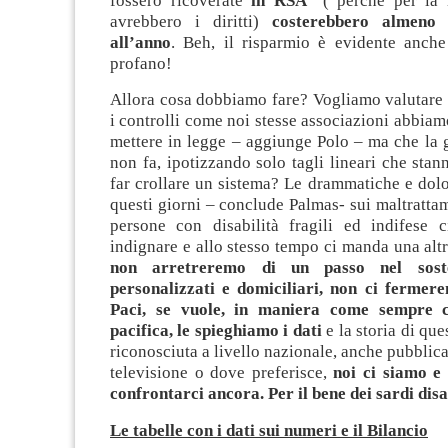
fossero ricoverate
in RSA
( perché per la 
avrebbero i diritti)
costerebbero almeno
all’anno
. Beh, il risparmio è evidente anch
profano!
Allora cosa dobbiamo fare? Vogliamo valutare l
i controlli come noi stesse associazioni abbiamo
mettere in legge – aggiunge Polo – ma che la 
non fa, ipotizzando solo tagli lineari che stan
far crollare un sistema? Le drammatiche e dol
questi giorni – conclude Palmas- sui maltrattam
persone con disabilità fragili ed indifese 
indignare e allo stesso tempo ci manda una altr
non arretreremo di un passo nel sost
personalizzati e domiciliari, non ci fermer
Paci, se vuole, in maniera come sempre c
pacifica, le spieghiamo i dati
e la storia di que
riconosciuta a livello nazionale, anche pubblic
televisione o dove preferisce,
noi ci siamo e
confrontarci ancora. Per il bene dei sardi disa
Le tabelle con i dati sui numeri e il Bilancio