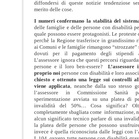
diffondersi di queste notizie tendenziose se
merito delle cose.
I numeri confermano la stabilità del sistem
delle famiglie e delle persone con disabilità pe
quale possono essere protagonisti. Le proteste 
perchè la Regione trasferisce in grandissimo ri
ai Comuni e le famiglie rimangono “strozzate” 
dovuti per il pagamento degli stipendi a
L’assessore ignora che questi percorsi riguardan
persone e il loro ben-essere?
L’assessore 
proprio noi
persone con disabilità e loro assoc
chiesto e ottenuto una legge sui controlli a
viene applicata
, neanche dalla suo stesso 
l’assessore in Commissione Sanità 
sperimentazione avviata su una platea di p
invalidità del 50%… Cosa significa? Olt
completamente sbagliata come informazione,
alcun significato tecnico parlare di una invali
la platea delle persone che possono usufruir
invece è quella riconosciuta dalle leggi con l’a
L.104, ovvero tutte persone con disabilità gra