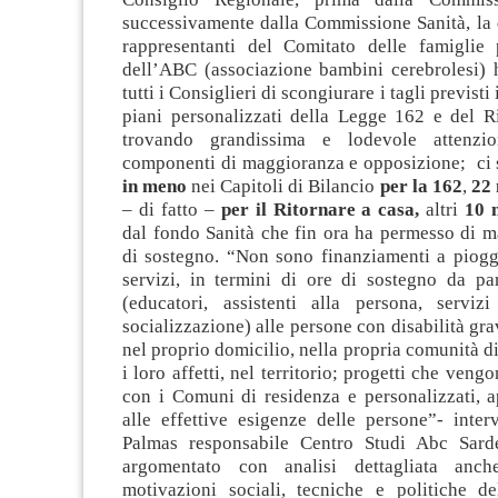
successivamente dalla Commissione Sanità, la 
rappresentanti del Comitato delle famigli
dell’ABC (associazione bambini cerebrolesi) 
tutti i Consiglieri di scongiurare i tagli previsti
piani personalizzati della Legge 162 e del Ri
trovando grandissima e lodevole attenzi
componenti di maggioranza e opposizione; ci
in meno
nei Capitoli di Bilancio
per la 162
,
22 
– di fatto –
per il Ritornare a casa,
altri
10 
dal fondo Sanità che fin ora ha permesso di m
di sostegno. “Non sono finanziamenti a piogg
servizi, in termini di ore di sostegno da par
(educatori, assistenti alla persona, serviz
socializzazione) alle persone con disabilità gra
nel proprio domicilio, nella propria comunità di
i loro affetti, nel territorio; progetti che veng
con i Comuni di residenza e personalizzati, a
alle effettive esigenze delle persone”- inter
Palmas responsabile Centro Studi Abc Sar
argomentato con analisi dettagliata anc
motivazioni sociali, tecniche e politiche del