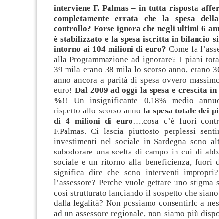
interviene F. Palmas – in tutta risposta aff
completamente errata che la spesa della
controllo? Forse ignora che negli ultimi 6 ann
è stabilizzato e la spesa iscritta in bilancio 
intorno ai 104 milioni di euro?
Come fa l’asse
alla Programmazione ad ignorare? I piani tota
39 mila erano 38 mila lo scorso anno, erano 3
anno ancora a parità di spesa ovvero massimo
euro!
Dal 2009 ad oggi la spesa è crescita in 
%
!! Un insignificante 0,18% medio annuo!
rispetto allo scorso anno
la spesa totale dei p
di 4 milioni di euro
….cosa c’è fuori cont
F.Palmas. Ci lascia piuttosto perplessi senti
investimenti nel sociale in Sardegna sono alt
subodorare una scelta di campo in cui di abb
sociale e un ritorno alla beneficienza, fuori d
significa dire che sono interventi impropri
l’assessore? Perche vuole gettare uno stigma 
così strutturato lanciando il sospetto che siano
dalla legalità? Non possiamo consentirlo a n
ad un assessore regionale, non siamo più dispost