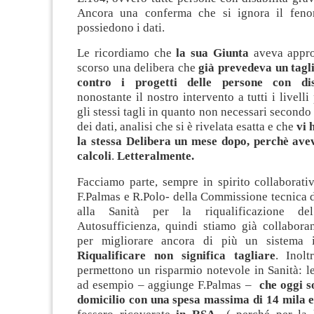
Ancora una conferma che si ignora il fen
possiedono i dati.
Le ricordiamo che
la sua Giunta
aveva appro
scorso una delibera che
già prevedeva un tagli
contro i progetti delle persone con dis
nonostante il nostro intervento a tutti i livell
gli stessi tagli in quanto non necessari secondo 
dei dati, analisi che si è rivelata esatta e che
vi 
la stessa Delibera un mese dopo, perchè avev
calcoli
.
Letteralmente.
Facciamo parte, sempre in spirito collaborat
F.Palmas e R.Polo- della Commissione tecnica 
alla Sanità per la riqualificazione 
Autosufficienza, quindi stiamo già collabora
per migliorare ancora di più un sistema i
Riqualificare non significa tagliare
. Inol
permettono un risparmio notevole in Sanità: l
ad esempio – aggiunge F.Palmas –
che oggi s
domicilio con una spesa massima di 14 mila 