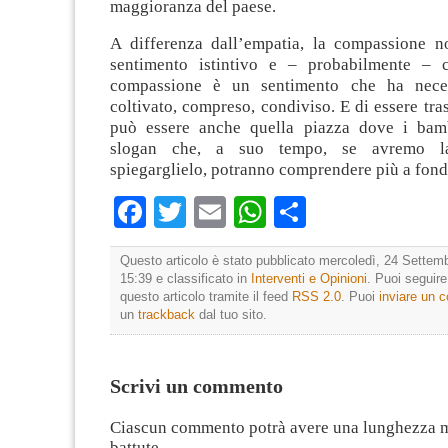
maggioranza del paese.
A differenza dall’empatia, la compassione n
sentimento istintivo e – probabilmente – c
compassione è un sentimento che ha neces
coltivato, compreso, condiviso. E di essere tra
può essere anche quella piazza dove i bamb
slogan che, a suo tempo, se avremo l
spiegarglielo, potranno comprendere più a fond
Facebook
Twitter
Email
WhatsApp
Condividi
Questo articolo è stato pubblicato mercoledì, 24 Settemb
15:39 e classificato in
Interventi e Opinioni
. Puoi seguir
questo articolo tramite il feed
RSS 2.0
. Puoi
inviare un
un
trackback
dal tuo sito.
Scrivi un commento
Ciascun commento potrà avere una lunghezza 
battute.