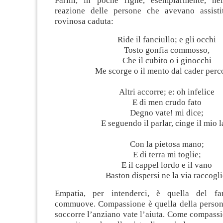
Parini, in poche righe, esemplarmente, nel
reazione delle persone che avevano assist
rovinosa caduta:
Ride il fanciullo; e gli occhi
Tosto gonfia commosso,
Che il cubito o i ginocchi
Me scorge o il mento dal cader perc
Altri accorre; e: oh infelice
E di men crudo fato
Degno vate! mi dice;
E seguendo il parlar, cinge il mio l
Con la pietosa mano;
E di terra mi toglie;
E il cappel lordo e il vano
Baston dispersi ne la via raccogli
Empatia, per intenderci, è quella del fa
commuove. Compassione è quella della persona
soccorre l’anziano vate l’aiuta. Come compassi