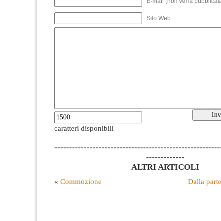
E-mail (non verrà pubblicata
Sito Web
caratteri disponibili
--------------------------------------------------------
-------------
ALTRI ARTICOLI
«
Commozione
Dalla part