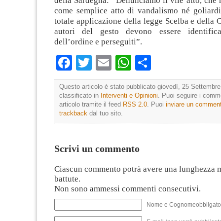
della Sardegna: “Denunciamo il vile atto, che 
come semplice atto di vandalismo né goliardi
totale applicazione della legge Scelba e della C
autori del gesto devono essere identifica
dell’ordine e perseguiti”.
Facebook
Twitter
Email
WhatsApp
Condividi
Questo articolo è stato pubblicato giovedì, 25 Settembre
classificato in
Interventi e Opinioni
. Puoi seguire i comm
articolo tramite il feed
RSS 2.0
. Puoi
inviare un commen
trackback
dal tuo sito.
Scrivi un commento
Ciascun commento potrà avere una lunghezza 
battute.
Non sono ammessi commenti consecutivi.
Nome e Cognomeobbligato