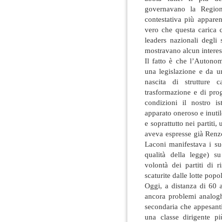
governavano la Regione
contestativa più apparen
vero che questa carica 
leaders nazionali degli
mostravano alcun interes
Il fatto è che l’Autono
una legislazione e da u
nascita di strutture 
trasformazione e di pr
condizioni il nostro i
apparato oneroso e inutil
e soprattutto nei partit
aveva espresse già Renz
Laconi manifestava i suo
qualità della legge) su
volontà dei partiti di r
scaturite dalle lotte pop
Oggi, a distanza di 60 
ancora problemi analogh
secondaria che appesanti
una classe dirigente pi