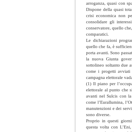
arroganza, quasi con spav
Dispone della quasi tota
crisi economica non pe
consolidare gli interess
conservatore, quello che,
comparatici.
Le dichiarazioni progra
quello che fa, è sufficien
porta avanti. Sono passat
la nuova Giunta governa
sottolineo soltanto due a
come i progetti avviati
campagna elettorale vada
(1) Il piano per l’occu
elettorale al punto che si
avanti nel Sulcis con la
come l’Eurallumina, l’Ot
manutenzioni e dei servi
sono diverse.
Proprio in questi giorn
questa volta con L’Eni,