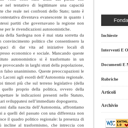
 nel tentativo di legittimare una capacità
te che reale nei confronti dello Stato; tanto è
contestativa diventava evanescente in quanto i
Fondaz
 stessi partiti che governavano la regione non
se per le rivendicazioni autonomistiche.
mia della Sardegna non è mai stata sorretta da
Inchieste
n convincimento politico che consentissero la
capaci di dar vita ad iniziative locali di
Interventi E O
ogresso economico e sociale. Mancando queste
stituto autonomistico si è trasformato in un
Documenti E M
e provocando in larghi strati della popolazione,
i, un falso unanimismo. Queste preoccupazioni le
o Laconi agli esordi dell’Autonomia regionale.
Rubriche
i timori più che sul terreno legislativo (della
 quello proprio della politica, ovvero della
Articoli
ispettare le indicazioni presenti nello Statuto,
olari sviluppatesi nell’immediato dopoguerra.
Archivio
anni dalla nascita dell’Autonomia, affrontiamo
i a quelli del passato con una differenza non
sce il quadro politico regionale: la presenza di
ù incline al trasformismo, che intreccia con