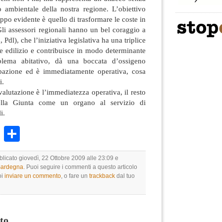
o ambientale della nostra regione. L’obiettivo
ppo evidente è quello di trasformare le coste in
li assessori regionali hanno un bel coraggio a
 Pdl), che l’iniziativa legislativa ha una triplice
ore edilizio e contribuisce in modo determinante
blema abitativo, dà una boccata d’ossigeno
upazione ed è immediatamente operativa, cosa
i.
valutazione è l’immediatezza operativa, il resto
della Giunta come un organo al servizio di
i.
k
r
ail
WhatsApp
Condividi
blicato giovedì, 22 Ottobre 2009 alle 23:09 e
 Sardegna
. Puoi seguire i commenti a questo articolo
oi
inviare un commento
, o fare un
trackback
dal tuo
to