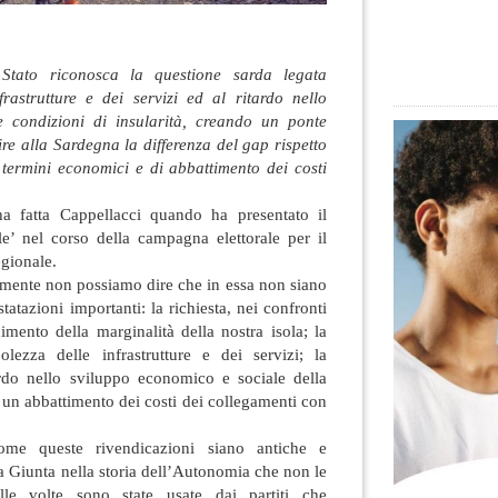
Stato riconosca la questione sarda legata
nfrastrutture e dei servizi ed al ritardo nello
le condizioni di insularità, creando un ponte
uire alla Sardegna la differenza del gap rispetto
 termini economici e di abbattimento dei costi
ha fatta Cappellacci quando ha presentato il
le’ nel corso della campagna elettorale per il
gionale.
amente non possiamo dire che in essa non siano
tatazioni importanti: la richiesta, nei confronti
cimento della marginalità della nostra isola; la
bolezza delle infrastrutture e dei servizi; la
rdo nello sviluppo economico e sociale della
i un abbattimento dei costi dei collegamenti con
me queste rivendicazioni siano antiche e
ta Giunta nella storia dell’Autonomia che non le
lle volte sono state usate dai partiti che