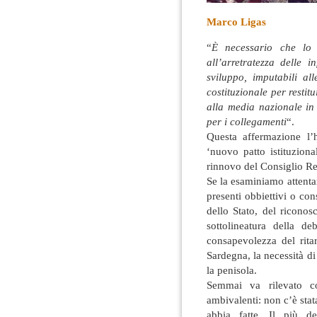
Marco Ligas
“
È necessario che lo 
all’arretratezza delle i
sviluppo, imputabili al
costituzionale per restit
alla media
nazionale in
per i collegamenti
“.
Questa affermazione l’
‘nuovo patto istituziona
rinnovo del Consiglio Re
Se la esaminiamo attent
presenti obbiettivi o cons
dello Stato, del riconos
sottolineatura della de
consapevolezza del rita
Sardegna, la necessità d
la penisola.
Semmai va rilevato co
ambivalenti: non c’è sta
abbia fatte. Il più de