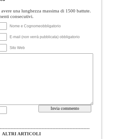
avere una lunghezza massima di 1500 battute.
nti consecutivi.
Nome e Cognomeobbligatorio
E-mail (non verrà pubblicata) obbligatorio
Sito Web
----------------------------------------------------------
ALTRI ARTICOLI