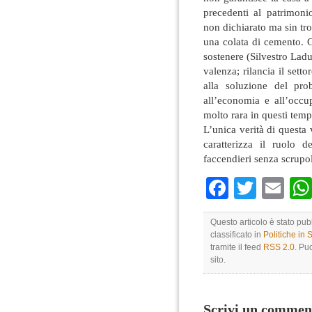
precedenti al patrimoni
non dichiarato ma sin tro
una colata di cemento. G
sostenere (Silvestro Ladu,
valenza; rilancia il sett
alla soluzione del pro
all’economia e all’occ
molto rara in questi temp
L’unica verità di questa 
caratterizza il ruolo 
faccendieri senza scrupol
Faceboo
Twitte
Em
Questo articolo è stato pub
classificato in
Politiche in
tramite il feed
RSS 2.0
. Pu
sito.
Scrivi un commen