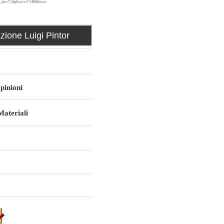
ione Luigi Pintor
pinioni
ateriali