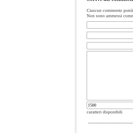
Ciascun commento potrà 
Non sono ammessi comme
caratteri disponibili
------------------------------