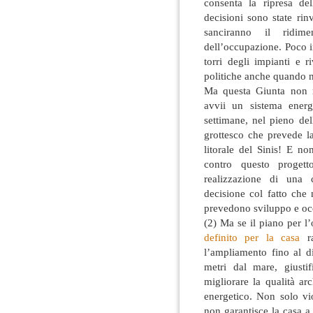
consenta la ripresa de
decisioni sono state rin
sanciranno il ridime
dell’occupazione. Poco im
torri degli impianti e 
politiche anche quando n
Ma questa Giunta non 
avvii un sistema energ
settimane, nel pieno dell
grottesco che prevede la
litorale del Sinis! E n
contro questo progett
realizzazione di una 
decisione col fatto che 
prevedono sviluppo e o
(2) Ma se il piano per 
definito per la casa
ra
l’ampliamento fino al d
metri dal mare, giustif
migliorare la qualità ar
energetico. Non solo vi
non garantisce la casa a