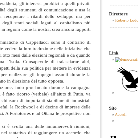
alderia, gli interessi pubblici a quelli privati.
lità degli strumenti di comunicazione e usa la
Direttore
r recuperare i ritardi dello sviluppo ma per
Roberto Lod
i degli strati sociali legati al capitalismo più
 in regioni come la nostra, crea ancora rapporti
mmatiche di Cappellacci sono il contrario di
te vedere la loro traduzione nelle iniziative che
Link
i otto mesi dalle elezioni regionali e da quando
 l’isola. Consapevole di tralasciarne altri,
spetti della sua politica per mettere in evidenza
 per realizzare gli impegni assunti durante la
no in direzione del tutto opposta.
pazione, tanto proclamato durante la campagna
 è fatto ricorso (verbale) all’aiuto di Putin, va
 chiusura di importanti stabilimenti industriali
efal, la Rockwool e di decine di imprese delle
Sito
zi. A Portotorres e ad Ottana le prospettive non
Accedi
i si è svolta una delle innumerevoli riunioni,
 nel tentativo di raggiungere un accordo che