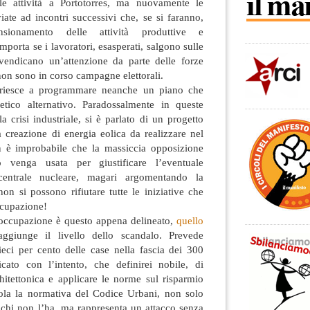
lle attività a Portotorres, ma nuovamente le
viate ad incontri successivi che, se si faranno,
nsionamento delle attività produttive e
porta se i lavoratori, esasperati, salgono sulle
rivendicano un’attenzione da parte delle forze
on sono in corso campagne elettorali.
riesce a programmare neanche un piano che
etico alternativo. Paradossalmente in queste
a crisi industriale, si è parlato di un progetto
 creazione di energia eolica da realizzare nel
on è improbabile che la massiccia opposizione
o venga usata per giustificare l’eventuale
centrale nucleare, magari argomentando la
non si possono rifiutare tutte le iniziative che
ccupazione!
l’occupazione è questo appena delineato,
quello
ggiunge il livello dello scandalo. Prevede
ieci per cento delle case nella fascia dei 300
icato con l’intento, che definirei nobile, di
chitettonica e applicare le norme sul risparmio
ola la normativa del Codice Urbani, non solo
 chi non l’ha, ma rappresenta un attacco senza