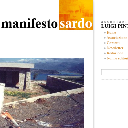
associaz
LUIGI PI
Home
Associazione
Contatti
Newsletter
Redazione
Norme editori