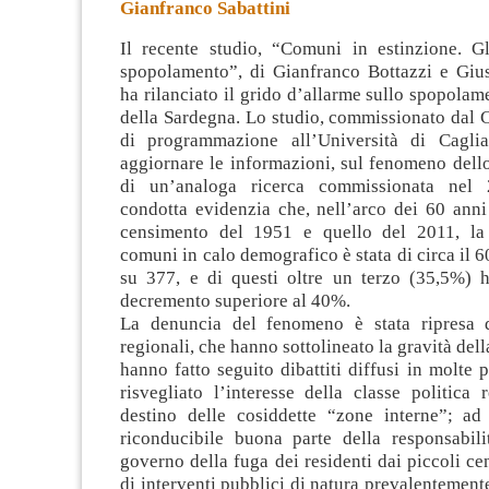
Gianfranco Sabattini
Il recente studio, “Comuni in estinzione. Gl
spopolamento”, di Gianfranco Bottazzi e Giu
ha rilanciato il grido d’allarme sullo spopola
della Sardegna.
Lo studio, commissionato dal C
di programmazione all’Università di Caglia
aggiornare le informazioni, sul fenomeno dell
di un’analoga ricerca commissionata nel 2
condotta evidenzia che, nell’arco dei 60 anni
censimento del 1951 e quello del 2011, la 
comuni in calo demografico è stata di circa il
su 377, e di questi oltre un terzo (35,5%) h
decremento superiore al 40%.
La denuncia del fenomeno è stata ripresa 
regionali, che hanno sottolineato la gravità dell
hanno fatto seguito dibattiti diffusi in molte p
risvegliato l’interesse della classe politica 
destino delle cosiddette “zone interne”; ad e
riconducibile buona parte della responsabil
governo della fuga dei residenti dai piccoli ce
di interventi pubblici di natura prevalentemente