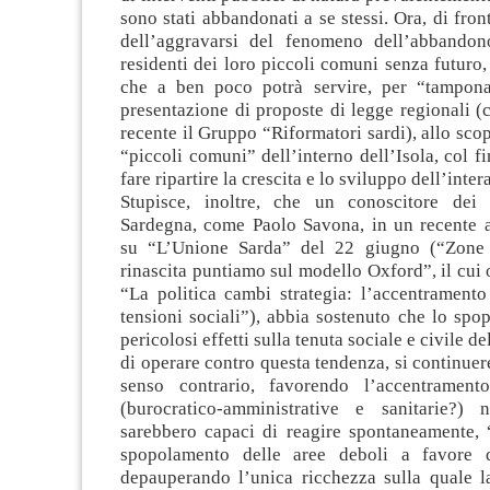
sono stati abbandonati a se stessi. Ora, di fron
dell’aggravarsi del fenomeno dell’abbandon
residenti dei loro piccoli comuni senza futuro
che a ben poco potrà servire, per “tampona
presentazione di proposte di legge regionali (
recente il Gruppo “Riformatori sardi), allo scop
“piccoli comuni” dell’interno dell’Isola, col f
fare ripartire la crescita e lo sviluppo dell’inte
Stupisce, inoltre, che un conoscitore dei 
Sardegna, come Paolo Savona, in un recente a
su “L’Unione Sarda” del 22 giugno (“Zone i
rinascita puntiamo sul modello Oxford”, il cui o
“La politica cambi strategia: l’accentramento
tensioni sociali”), abbia sostenuto che lo sp
pericolosi effetti sulla tenuta sociale e civile de
di operare contro questa tendenza, si continuer
senso contrario, favorendo l’accentramento
(burocratico-amministrative e sanitarie?) 
sarebbero capaci di reagire spontaneamente, 
spopolamento delle aree deboli a favore di
depauperando l’unica ricchezza sulla quale 