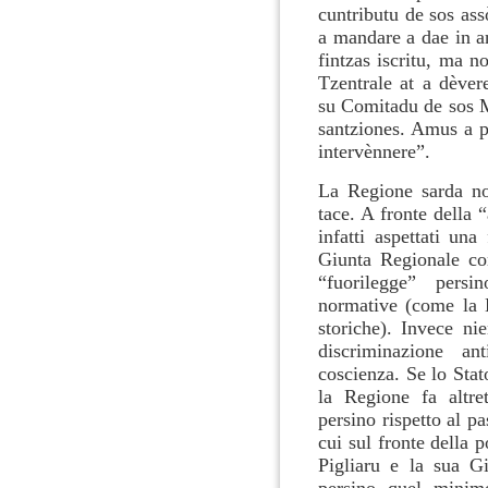
cuntributu de sos ass
a mandare a dae in a
fintzas iscritu, ma 
Tzentrale at a dèver
su Comitadu de sos M
santziones. Amus a p
intervènnere”.
La Regione sarda n
tace.
A fronte della 
infatti aspettati una
Giunta Regionale co
“fuorilegge” persi
normative (come la 
storiche). Invece ni
discriminazione an
coscienza. Se lo Stat
la Regione fa altre
persino rispetto al p
cui sul fronte della p
Pigliaru e la sua Gi