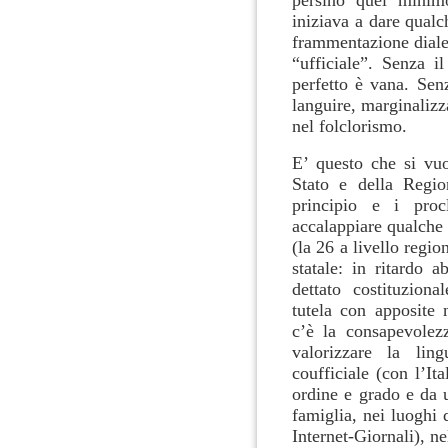
persino quel minim
iniziava a dare qualc
frammentazione dialet
“ufficiale”. Senza i
perfetto è vana. Senz
languire, marginalizza
nel folclorismo.
E’ questo che si vu
Stato e della Region
principio e i procl
accalappiare qualche v
(la 26 a livello regio
statale: in ritardo 
dettato costituzion
tutela con apposite 
c’è la consapevolezz
valorizzare la li
coufficiale (con l’It
ordine e grado e da ut
famiglia, nei luoghi
Internet-Giornali), n