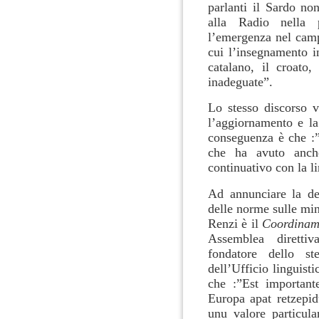
parlanti il Sardo no
alla Radio nella 
l’emergenza nel camp
cui l’insegnamento i
catalano, il croato
inadeguate”.
Lo stesso discorso v
l’aggiornamento e la 
conseguenza è che :”
che ha avuto anch
continuativo con la l
Ad annunciare la de
delle norme sulle min
Renzi è il
Coordiname
Assemblea diretti
fondatore dello st
dell’Ufficio linguist
che :”
Est importan
Europa apat retzepidu
unu valore particula