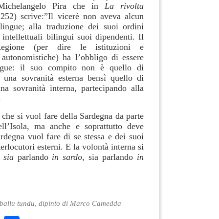
 Michelangelo Pira che in
La rivolta
 252) scrive:”Il vicerè non aveva alcun
lingue; alla traduzione dei suoi ordini
ntellettuali bilingui suoi dipendenti. Il
Regione (per dire le istituzioni e
 autonomistiche) ha l’obbligo di essere
ngue: il suo compito non è quello di
i una sovranità esterna bensì quello di
una sovranità interna, partecipando alla
.
 che si vuol fare della Sardegna da parte
ell’Isola, ma anche e soprattutto deve
rdegna vuol fare di se stessa e dei suoi
terlocutori esterni. E la volontà interna si
a
sia
parlando
in sardo
, sia parlando
in
ballu tundu, dipinto di Marco Camedda