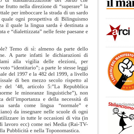
o di standardizzazione del Sardo che
he frutto nella direzione di “superare” la
tale per imboccare la strada di un sardo
l quale ogni prospettiva di Bilinguismo
a il quale la lingua sarda è destinata a
ta e “dialettizzata” nelle feste paesane e
ole? Temo di sì: almeno da parte dello
e. A parte infatti le dichiarazioni di
ami alla vigilia delle elezioni, per
oto “identitario”; a parte le stesse leggi
nale del 1997 e la 482 del 1999, a livello
abissale di ben mezzo secolo rispetto al
ale del ’48, articolo 5:”La Repubblica
norme le minoranze linguistiche”), non
a dell’importanza e della necessità di
ngua sarda come lingua “normale” e
aliano) da insegnare nelle scuole di ogni
ilizzare in tutte le occasioni di vita (in
 di lavoro ecc) come nei Media (Rai-TV-
ella Pubblicità e nella Toponomastica.