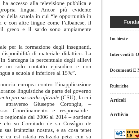
n ha accesso alla televisione pubblica e
propria lingua. Ancor più evidente
o della scuola in cui “le opportunità in
Fondaz
n e con altre lingue come l’albanese, il
, il greco e il sardo sono ampiamente
Inchieste
ale per la formazione degli insegnanti,
disponibilità di materiale didattico. La
Interventi E O
In Sardegna la percentuale degli allievi
e un solo contatto episodico e non
Documenti E M
ingua a scuola è inferiore al 15%”.
nuncia europea contro l’inapplicazione
Rubriche
oranze linguistiche da parte del governo
nto pro su sardu ufitziale
(CSU), la cui
Articoli
va attraverso Giuseppe Corongiu,
–
esso Coordinamento e responsabile
Archivio
ico regionale dal 2006 al 2014
–
sostiene
te chi su Comitadu de su Cussìgiu de
 sas istàntzias nostras, e sa cosa tenet
re ca est istada realizada petzi cun su