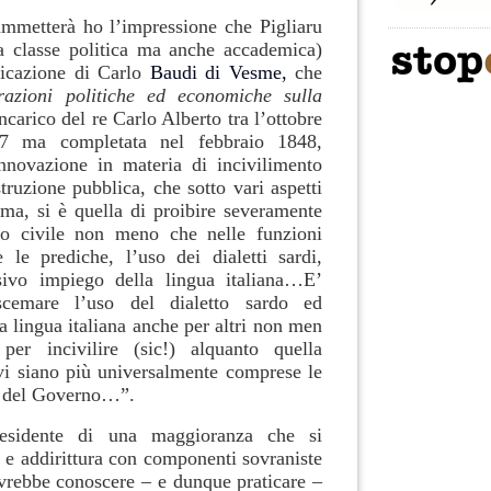
mmetterà ho l’impressione che Pigliaru
a classe politica ma anche accademica)
dicazione di
Carlo
Baudi di Vesme,
che
razioni politiche ed economiche sulla
 incarico del re Carlo Alberto tra l’ottobre
7 ma completata nel febbraio 1848,
novazione in materia di incivilimento
truzione pubblica, che sotto vari aspetti
ima, si è quella di proibire severamente
co civile non meno che nelle funzioni
e le prediche, l’uso dei dialetti sardi,
usivo impiego della lingua italiana…E’
 scemare l’uso del dialetto sardo ed
la lingua italiana anche per altri non men
 per incivilire (sic!) alquanto quella
 vi siano più universalmente comprese le
ni del Governo…”.
residente di una maggioranza che si
 e addirittura con componenti sovraniste
ovrebbe conoscere – e dunque praticare –