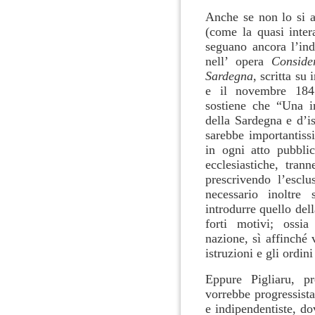
Anche se non lo si a
(come la quasi inter
seguano ancora l’in
nell’ opera
Conside
Sardegna
, scritta su
e il novembre 184
sostiene
che “Una in
della Sardegna e d’is
sarebbe importantiss
in ogni atto pubbli
ecclesiastiche, trann
prescrivendo l’escl
necessario inoltre
introdurre quello del
forti motivi; ossia
nazione, sì affinché
istruzioni e gli ordi
Eppure Pigliaru, p
vorrebbe progressista
e indipendentiste, d