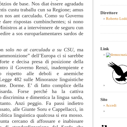
òtzios de base. Nos diat èssere agradadu
ntis custu traballu cun sa Regione; amus
Direttore
non nos ant carculadu. Como su Guvernu
Roberto Lod
e dare rispostas cumbinchentes; si nono
inistros at a intervènnere de seguru cun
edire a sos europarlamentares sardos de
Link
on solo
no at carculadu
a su CSU
, ma
“ammonizione” dell’Europa ci si sarebbe
 forte e decisa presa di posizione della
ntro il Governo Renzi, inadempiente e
no rispetto alle deboli e anemiche
Legge 482 sulle Minoranze linguistiche
ente. Dorme. E’ di fatto complice della
tisarda. Forse perché ha la cattiva
o discrimina e dimentica la lingua sarda,
Sito
ttanto. Anzi peggio. Fa passi indietro
Accedi
assato, alle Giunte Soru e Cappellacci, in
olitica linguistica qualcosa si era mosso.
unta cercano di affossare e inabissare