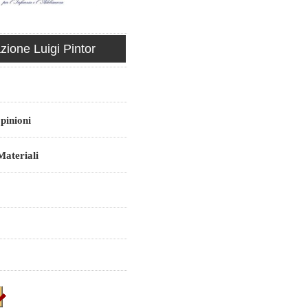
ione Luigi Pintor
pinioni
ateriali