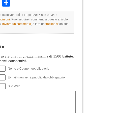
k
r
ail
WhatsApp
Condividi
blicato venerdì, 1 Luglio 2016 alle 00:34 e
Opinioni
. Puoi seguire i commenti a questo articolo
oi
inviare un commento
, o fare un
trackback
dal tuo
to
avere una lunghezza massima di 1500 battute.
nti consecutivi.
Nome e Cognomeobbligatorio
E-mail (non verrà pubblicata) obbligatorio
Sito Web