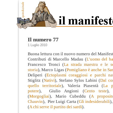
Il numero 77
1 Luglio 2010
Buona lettura con il nuovo numero del Manifes
Contributi di Marcello Madau (
L’uomo del ba
Francesco Tronci (
La strada maestra e le sc
storia
), Marco Ligas (
Pomigliano è anche in Sa
Deliperi (
Ectoplasmi coraggiosi e parchi nat
Stiglitz (
Nativi
), Stefano Sylos Labini (
Dal con
quello territoriale
), Valeria Piasentà (
La p
potere
), Giulio Angioni (
Cento teste
), 
(
Morgogliai
), Mario Cubeddu (
A proposit
Chauvin
), Pier Luigi Carta (
Gli indesiderabili
)
(
A chi serve il partito dei sardi
).