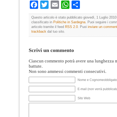
Facebook
Twitter
Email
WhatsApp
Condividi
Questo articolo è stato pubblicato giovedì, 1 Luglio 2010
classificato in
Politiche in Sardegna
. Puoi seguire i com
articolo tramite il feed
RSS 2.0
. Puoi
inviare un commen
trackback
dal tuo sito.
Scrivi un commento
Ciascun commento potrà avere una lunghezza 
battute.
Non sono ammessi commenti consecutivi.
Nome e Cognomeobbligato
E-mail (non verrà pubblicata
Sito Web