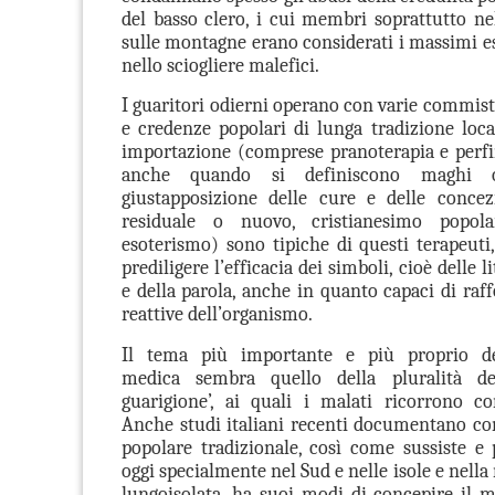
del basso clero, i cui membri soprattutto n
sulle montagne erano considerati i massimi es
nello sciogliere malefici.
I guaritori odierni operano con varie commist
e credenze popolari di lunga tradizione loca
importazione (comprese pranoterapia e perf
anche quando si definiscono maghi
giustapposizione delle cure e delle conce
residuale o nuovo, cristianesimo popolar
esoterismo) sono tipiche di questi terapeut
prediligere l’efficacia dei simboli, cioè delle l
e della parola, anche in quanto capaci di raff
reattive dell’organismo.
Il tema più importante e più proprio del
medica sembra quello della pluralità de
guarigione’, ai quali i malati ricorrono co
Anche studi italiani recenti documentano c
popolare tradizionale, così come sussiste e 
oggi specialmente nel Sud e nelle isole e nell
lungoisolata, ha suoi modi di concepire il m