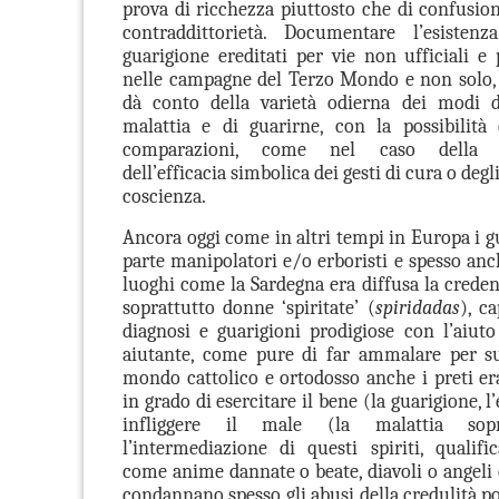
prova di ricchezza piuttosto che di confusion
contraddittorietà. Documentare l’esiste
guarigione ereditati per vie non ufficiali e p
nelle campagne del Terzo Mondo e non solo, 
dà conto della varietà odierna dei modi d
malattia e di guarirne, con la possibilità
comparazioni, come nel caso della f
dell’efficacia simbolica dei gesti di cura o degli 
coscienza.
Ancora oggi come in altri tempi in Europa i g
parte manipolatori e/o erboristi e spesso anche
luoghi come la Sardegna era diffusa la creden
soprattutto donne ‘spiritate’ (
spiridadas
), c
diagnosi e guarigioni prodigiose con l’aiuto
aiutante, come pure di far ammalare per su
mondo cattolico e ortodosso anche i preti er
in grado di esercitare il bene (la guarigione, l
infliggere il male (la malattia sopr
l’intermediazione di questi spiriti, qualifi
come anime dannate o beate, diavoli o angeli o
condannano spesso gli abusi della credulità p