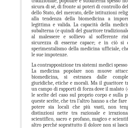
tradizionale, popolare e subalterna spesso 
sicura di sé, di fronte ai poteri di controllo d
dello Stato, del mercato, delle istituzioni reli
alla tendenza della biomedicina a impor
legittima e valida. La capacità della medici
subalterna (e quindi del guaritore tradizional
al malessere e sollievo al sofferente ris
sicurezza di esserne capace; e in ciò si d
sperimentalismo della medicina ufficiale, c
le sue impotenze.
La contrapposizione tra sistemi medici spesso 
La medicina popolare non muove attacchi
biomedicina, si estranea dalle comple
giuridiche, etiche e morali. Ma il guaritore t
un campo di rapporti di forza dove il malato (o
le scelte del caso sul proprio corpo e sulla p
queste scelte, che tra l’altro hanno a che fare
potere sia locali che più vasti, non te
distinzioni nette tra razionale e irrazion
scientifico, sacro e profano, magico e scienti
altro perché soprattutto il dolore non si lasci