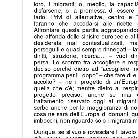
loro, i migranti; o, meglio, la capac
disfarsene; o la promessa di essere 
farlo. Privi di alternative, centro e “
faranno che accodarsi alle ricette d
Affrontare questa partita aggrappandosi
che affonda delle sinistre europee e al l
desiderata mai contestualizzati, m
perseguiti e quasi sempre rinnegati – la
diritti, istruzione, ricerca… – vuol di
persa. Lo scontro tra accogliere e res
deciso perché dietro ad “accogliere” 
programma per il “dopo” – che fare di e
accolto? – né il progetto di un’Euro
quella che c’è; mentre dietro a “respi
progetto preciso, anche se mai di
trattamento riservato oggi ai migrant
serbo anche per la maggioranza di no
cosa ne sarà dell’Europa di domani, qua
imbocchi, non riguarda solo i migranti ma
Dunque, se si vuole rovesciare il tavolo 
già persa occorre andare non solo