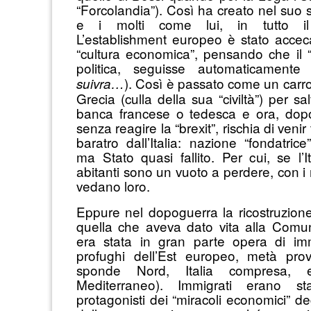
“Forcolandia”). Così ha creato nel suo s
e i molti come lui, in tutto il 
L’establishment europeo è stato accec
“cultura economica”, pensando che il “r
politica, seguisse automaticamente 
). Così è passato come un carro
suivra…
Grecia (culla della sua “civiltà”) per s
banca francese o tedesca e ora, dopo
senza reagire la “brexit”, rischia di venir
baratro dall’Italia: nazione “fondatrice
ma Stato quasi fallito. Per cui, se l’I
abitanti sono un vuoto a perdere, con i 
vedano loro.
Eppure nel dopoguerra la ricostruzione
quella che aveva dato vita alla Comu
era stata in gran parte opera di imm
profughi dell’Est europeo, metà prov
sponde Nord, Italia compresa,
Mediterraneo). Immigrati erano st
protagonisti dei “miracoli economici” de