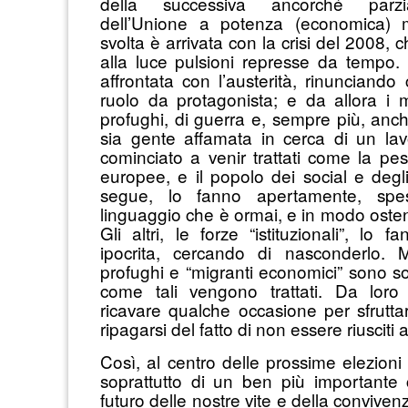
della successiva ancorché parz
dell’Unione a potenza (economica) 
svolta è arrivata con la crisi del 2008, 
alla luce pulsioni represse da tempo. 
affrontata con l’austerità, rinunciando
ruolo da protagonista; e da allora i m
profughi, di guerra e, sempre più, anch
sia gente affamata in cerca di un la
cominciato a venir trattati come la pes
europee, e il popolo dei social e degli
segue, lo fanno apertamente, sp
linguaggio che è ormai, e in modo osten
Gli altri, le forze “istituzionali”, lo
ipocrita, cercando di nasconderlo. M
profughi e “migranti economici” sono s
come tali vengono trattati. Da loro
ricavare qualche occasione per sfruttar
ripagarsi del fatto di non essere riusciti a
Così, al centro delle prossime elezion
soprattutto di un ben più importante 
futuro delle nostre vite e della conviven