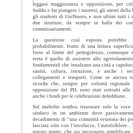
leggasi maggioranza e opposizione, per col
Soddu e far piangere i nuoresi, gli utenti della 
gli studenti di UniNuoro, e non ultimi tutti i 
due strutture, da sempre in balìa dei co
commissariamenti.
La questione così esposta potrebbe e
probabilmente, frutto di una lettura superfici
forse al limite del pettegolezzo, comunque 
resta è quello di assistere allo sgretolamento
fondamentali che innalzano una città a capoluo
sanità, cultura, istruzione, e anche i sem
collegamenti e trasporti. Come se ancora n
ricorda che, sempre per volontà regionale 
opposizione del PD, sono stati sottratti alle
anche i fondi per le celebrazioni deleddiane.
Sul maltolto sembra risuonare solo la voce 
sindaco in un ambiente dove passivamente
decadimento di “una comunità svuotata dei pro
lasciata solo con l’involucro, l’autofolklore…
questo punto, che sia necessario amplificare 