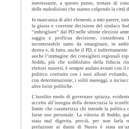
interessante, a questo punto, tentare di cono
delle maledizioni che stanno colpendo la città 
In mancanza di altri elementi, a mio parere, tut
la giusta e coerente decisione del sindaco So
“imbrigliare” dal PD nelle ultime elezioni amm
saggia e proficua decisione, considerata l
incontestabile tanto da emarginare, in ambit
destra e, di fatto, anche il PD, e indirettamente 
anche l’immagine dei consiglieri regionali espre
Soddu, più che soddisfatto della fiducia rin
elettori nuoresi, è sempre andato avanti con i
politico costruito con i suoi alleati evitando
con determinazione, i soliti maneggi, o inciucc
altre forze politiche.
L’insolito modo di governare spiazza, evident
accetta all’insegna della democrazia la sconfitt
limite che caratterizza chi intende la politica
farne uso personale. La vittoria di Soddu, qu
stata mal digerita, perciò, per non farla 
prelazione ai danni di Nuoro è stata un’az