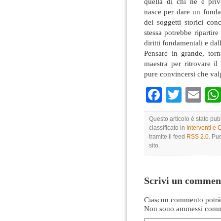
quella di chi ne è pri
nasce per dare un fonda
dei soggetti storici con
stessa potrebbe ripartir
diritti fondamentali e dal
Pensare in grande, torn
maestra per ritrovare il
pure convincersi che valg
Faceboo
Twitte
Em
Questo articolo è stato pub
classificato in
Interventi e 
tramite il feed
RSS 2.0
. Pu
sito.
Scrivi un commen
Ciascun commento potrà 
Non sono ammessi comme