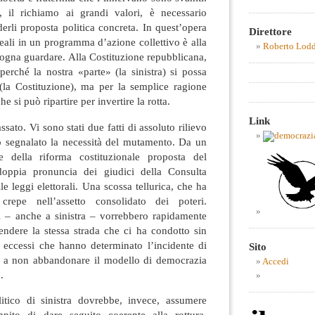
 il richiamo ai grandi valori, è necessario
nderli proposta politica concreta. In quest’opera
Direttore
deali in un programma d’azione collettivo è alla
Roberto Lod
isogna guardare. Alla Costituzione repubblicana,
perché la nostra «parte» (la sinistra) si possa
 (la Costituzione), ma per la semplice ragione
e si può ripartire per invertire la rotta.
Link
sato. Vi sono stati due fatti di assoluto rilievo
o segnalato la necessità del mutamento. Da un
re della riforma costituzionale proposta del
 doppia pronuncia dei giudici della Consulta
lle leggi elettorali. Una scossa tellurica, che ha
crepe nell’assetto consolidato dei poteri.
i – anche a sinistra – vorrebbero rapidamente
endere la stessa strada che ci ha condotto sin
i eccessi che hanno determinato l’incidente di
Sito
iti a non abbandonare il modello di democrazia
Accedi
.
tico di sinistra dovrebbe, invece, assumere
mpito di dare seguito coerente alla rottura,