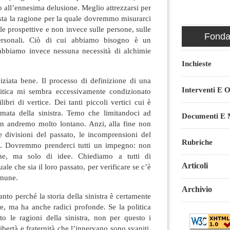
o all’ennesima delusione. Meglio attrezzarsi per
sta la ragione per la quale dovremmo misurarci
lle prospettive e non invece sulle persone, sulle
Fondaz
 personali. Ciò di cui abbiamo bisogno è un
abbiamo invece nessuna necessità di alchimie
Inchieste
iziata bene. Il processo di definizione di una
Interventi E O
litica mi sembra eccessivamente condizionato
libri di vertice. Dei tanti piccoli vertici cui è
tumata della sinistra. Temo che limitandoci ad
Documenti E M
on andremo molto lontano. Anzi, alla fine non
e divisioni del passato, le incomprensioni del
Rubriche
o. Dovremmo prenderci tutti un impegno: non
ne, ma solo di idee. Chiediamo a tutti di
Articoli
ale che sia il loro passato, per verificare se c’è
omune.
Archivio
anto perché la storia della sinistra è certamente
e, ma ha anche radici profonde. Se la politica
 le ragioni della sinistra, non per questo i
ibertà e fraternità che l’innervano sono svaniti.