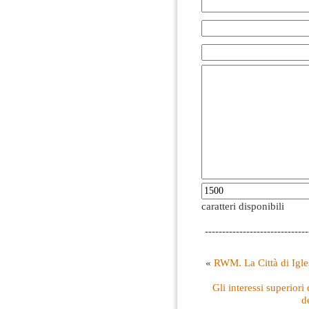
caratteri disponibili
------------------------------
«
RWM. La Città di Igles
Gli interessi superiori
d