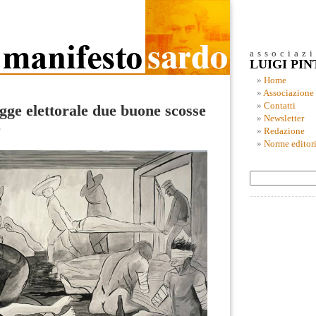
associaz
LUIGI PI
Home
Associazione
Contatti
egge elettorale due buone scosse
Newsletter
e
Redazione
Norme editori