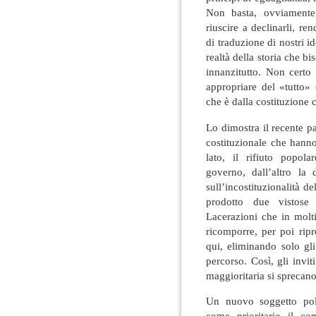
Non basta, ovviamente,
riuscire a declinarli, re
di traduzione di nostri i
realtà della storia che b
innanzitutto. Non certo 
appropriare del «tutto»
che è dalla costituzione ch
Lo dimostra il recente pas
costituzionale che hann
lato, il rifiuto popola
governo, dall’altro la
sull’incostituzionalità de
prodotto due vistose 
Lacerazioni che in molt
ricomporre, per poi ripr
qui, eliminando solo gl
percorso. Così, gli inv
maggioritaria si sprecano
Un nuovo soggetto poli
come prioritario il co