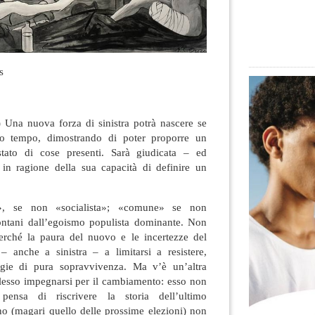
s
 Una nuova forza di sinistra potrà nascere se
sto tempo, dimostrando di poter proporre un
tato di cose presenti. Sarà giudicata – ed
in ragione della sua capacità di definire un
e», se non «socialista»; «comune» se non
ontani dall’egoismo populista dominante. Non
 perché la paura del nuovo e le incertezze del
– anche a sinistra – a limitarsi a resistere,
egie di pura sopravvivenza. Ma v’è un’altra
esso impegnarsi per il cambiamento: esso non
ensa di riscrivere la storia dell’ultimo
no (magari quello delle prossime elezioni) non