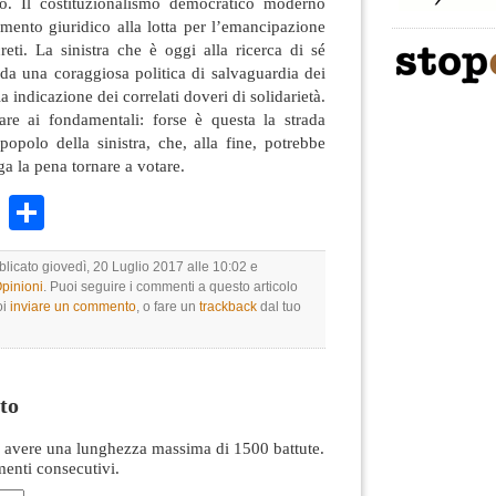
vo. Il costituzionalismo democratico moderno
mento giuridico alla lotta per l’emancipazione
creti. La sinistra che è oggi alla ricerca di sé
e da una coraggiosa politica di salvaguardia dei
la indicazione dei correlati doveri di solidarietà.
are ai fondamentali: forse è questa la strada
 popolo della sinistra, che, alla fine, potrebbe
a la pena tornare a votare.
k
r
ail
WhatsApp
Condividi
blicato giovedì, 20 Luglio 2017 alle 10:02 e
Opinioni
. Puoi seguire i commenti a questo articolo
oi
inviare un commento
, o fare un
trackback
dal tuo
to
avere una lunghezza massima di 1500 battute.
nti consecutivi.