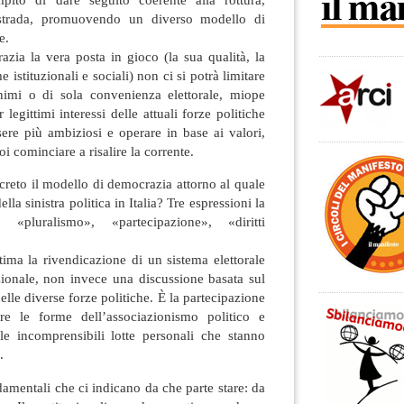
strada, promuovendo un diverso modello di
e.
zia la vera posta in gioco (la sua qualità, la
e istituzionali e sociali) non ci si potrà limitare
nimi o di sola convenienza elettorale, miope
legittimi interessi delle attuali forze politiche
ere più ambiziosi e operare in base ai valori,
oi cominciare a risalire la corrente.
reto il modello di democrazia attorno al quale
ella sinistra politica in Italia? Tre espressioni la
: «pluralismo», «partecipazione», «diritti
ttima la rivendicazione di un sistema elettorale
ionale, non invece una discussione basata sul
lle diverse forze politiche. È la partecipazione
e le forme dell’associazionismo politico e
e incomprensibili lotte personali che stanno
.
ndamentali che ci indicano da che parte stare: da