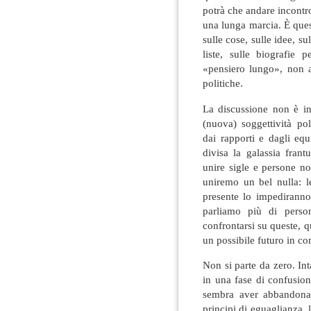
potrà che andare incontr
una lunga marcia. È que
sulle cose, sulle idee, su
liste, sulle biografie
«pensiero lungo», non 
politiche.
La discussione non è in
(nuova) soggettività po
dai rapporti e dagli equi
divisa la galassia fran
unire sigle e persone n
uniremo un bel nulla: l
presente lo impedirann
parliamo più di perso
confrontarsi su queste, qu
un possibile futuro in c
Non si parte da zero. Int
in una fase di confusion
sembra aver abbandonato
principi di eguaglianza, l