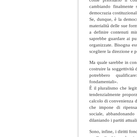
cambiando finalmente 
democrazia costituzional
Se, dunque, è la democra
materialità delle sue form
a definire contenuti mi
saprebbe guardare ai pur 
organizzate. Bisogna ess
scegliere la direzione e p
Ma quale sarebbe in conc
costruire la soggettività d
potrebbero qualificare
fondamentali».
È il pluralismo che legi
tendenzialmente proporz
calcolo di convenienza de
che impone di ripensar
sociale, abbandonando l
dilaniando i partiti attuali
Sono, infine, i diritti fo