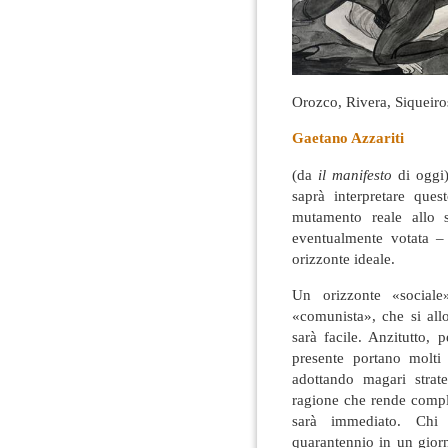
Orozco, Rivera, Siqueiro
Gaetano Azzariti
(da
il manifesto
di oggi)
saprà interpretare que
mutamento reale allo s
eventualmente votata – 
orizzonte ideale.
Un orizzonte «social
«comunista», che si all
sarà facile. Anzitutto,
presente portano molti 
adottando magari strat
ragione che rende compl
sarà immediato. Chi p
quarantennio in un gior