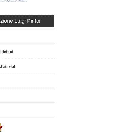
ione Luigi Pintor
pinioni
ateriali