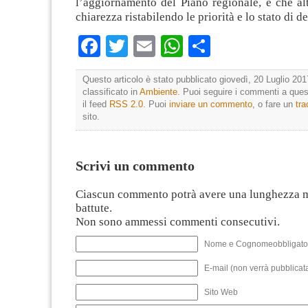
l’aggiornamento del Piano regionale, e che al
chiarezza ristabilendo le priorità e lo stato di 
Facebook
Twitter
Email
WhatsApp
Condividi
Questo articolo è stato pubblicato giovedì, 20 Luglio 201
classificato in
Ambiente
. Puoi seguire i commenti a quest
il feed
RSS 2.0
. Puoi
inviare un commento
, o fare un
tr
sito.
Scrivi un commento
Ciascun commento potrà avere una lunghezza 
battute.
Non sono ammessi commenti consecutivi.
Nome e Cognomeobbligato
E-mail (non verrà pubblicata
Sito Web