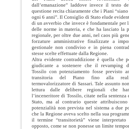
dall’emanazione” laddove invece il testo del
questione recita chiaramente che i Piani “siano
ogni 6 anni”. Il Consiglio di Stato elude eviden
di un avverbio che invece è fondamentale per 
delle norme in materia, e che ha lasciato la
regionale, per oltre due anni, nel caos più gen
forzature amministrative finalizzate a imp
gestionale non condiviso e in piena contra
stesse scelte effettuate dalla Regione.
Altra evidente contraddizione è quella che po
giudicante a sostenere che il revamping de
Tossilo con potenziamento fosse previsto a
transitoria del Piano fino alla real
termovalorizzatore di Sassari. Tale assunto non
lettura dalle delibere regionali che ha
l’inceneritore di Tossilo, citate nella sentenza
Stato, ma al contrario queste attribuiscon
potenzialità non prevista nel sistema a due p
che la Regione aveva scelto nella sua program
il termine “transitorietà” viene interpretato
opposto, come se non ponesse un limite tempora