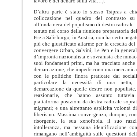
lavoro e del denaro sulla vita…).
D’altra parte è stato lo stesso Tsipras a chi
collocazione nel quadro del contrasto su
all’onda nera del populismo di destra radicale. 
tenuto nel corso della riunione preparatoria de
Pse a Salisburgo, in Austria, non ha certo negato
più che giustificato allarme per la crescita del
convergere Orban, Salvini, Le Pen e in genera
d’impronta nazionalista e sovranista che minac
suoi fondamenti primi, ma ha tracciato anche 
demarcazione, che impediscono una meccanica 
con le politiche finora praticate dai sociali
particolare la necessità di una netta,
demarcazione da quelle destre non populiste, 
reazionarie, che hanno assunto tuttavia
piattaforma posizioni da destra radicale soprat
migranti; e una altrettanto esplicita volontà d
liberismo. Massima convergenza, dunque, con
risorgente, la sua xenofobia, il suo raz
intolleranza, ma nessuna identificazione co
rimangano nell’ambiguità sulle questioni dell