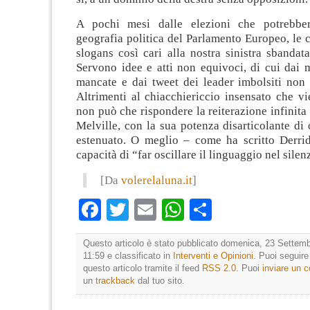
A pochi mesi dalle elezioni che potrebbe
geografia politica del Parlamento Europeo, le c
slogans così cari alla nostra sinistra sbandat
Servono idee e atti non equivoci, di cui dai 
mancate e dai tweet dei leader imbolsiti non 
Altrimenti al chiacchiericcio insensato che v
non può che rispondere la reiterazione infinita 
Melville, con la sua potenza disarticolante di
estenuato. O meglio – come ha scritto Derri
capacità di “far oscillare il linguaggio nel silen
[Da
volerelaluna.it
]
Facebook
Twitter
Email
WhatsApp
Condividi
Questo articolo è stato pubblicato domenica, 23 Settemb
11:59 e classificato in
Interventi e Opinioni
. Puoi seguir
questo articolo tramite il feed
RSS 2.0
. Puoi
inviare un
un
trackback
dal tuo sito.