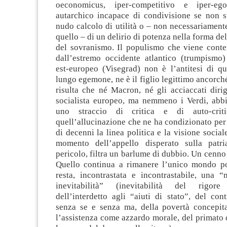
oeconomicus, iper-competitivo e iper-ego
autarchico incapace di condivisione se non s
nudo calcolo di utilità o – non necessariamente
quello – di un delirio di potenza nella forma de
del sovranismo. Il populismo che viene con
dall’estremo occidente atlantico (trumpismo)
est-europeo (Visegrad) non è l’antitesi di q
lungo egemone, ne è il figlio legittimo ancorch
risulta che né Macron, né gli acciaccati dirig
socialista europeo, ma nemmeno i Verdi, abbi
uno straccio di critica e di auto-criti
quell’allucinazione che ne ha condizionato pe
di decenni la linea politica e la visione soci
momento dell’appello disperato sulla patri
pericolo, filtra un barlume di dubbio. Un cenno 
Quello continua a rimanere l’unico mondo pos
resta, incontrastata e incontrastabile, una “
inevitabilità” (inevitabilità del rigor
dell’interdetto agli “aiuti di stato”, del cont
senza se e senza ma, della povertà concepi
l’assistenza come azzardo morale, del primato 