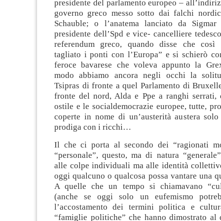
presidente del parlamento europeo – all’indiri
governo greco messo sotto dai falchi nordic
Schauble; o l’anatema lanciato da Sigmar G
presidente dell’Spd e vice- cancelliere tedesco
referendum greco, quando disse che così 
tagliato i ponti con l’Europa” e si schierò co
feroce bavarese che voleva appunto la Grex
modo abbiamo ancora negli occhi la solitu
Tsipras di fronte a quel Parlamento di Bruxelle
fronte del nord, Alda e Ppe a ranghi serrati,
ostile e le socialdemocrazie europee, tutte, pro
coperte in nome di un’austerità austera solo
prodiga con i ricchi…
Il che ci porta al secondo dei “ragionati m
“personale”, questo, ma di natura “generale”
alle colpe individuali ma alle identità colletti
oggi qualcuno o qualcosa possa vantare una qu
A quelle che un tempo si chiamavano “cult
(anche se oggi solo un eufemismo potrebb
l’accostamento dei termini politica e cultu
“famiglie politiche” che hanno dimostrato al 