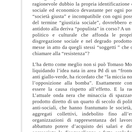
ragionevole dubbio la propria identificazione
sociale ed economico devastante per ogni pos
“società giusta” e incompatibile con ogni pos
del termine “giustizia sociale”, dovrebbero e
antidoto alla deriva “populista” in corso? A u
politico e culturale che affonda le propri
disgregazione sociale e nel degrado prodotto 
messe in atto da quegli stessi “soggetti ” che
chiamare alla “resistenza”?
L’ha detto come meglio non si può Tomaso Mo
liquidando l’idea nata in area Pd di un “fron
anti giallo-verde, ha ricordato che “la miccia n
l’opposizione alla bomba”. Esattamente c
essere la causa rispetto all’effetto. E la ra
L’attuale onda nera che minaccia di spazzar
prodotto diretto di un quarto di secolo di polit
anti-sociali, che hanno frantumato le società
aggregati collettivi, indebolito fino all’
organizzazioni di rappresentanza del lavoro
abbattuto potere d’acquisto dei salari e diri