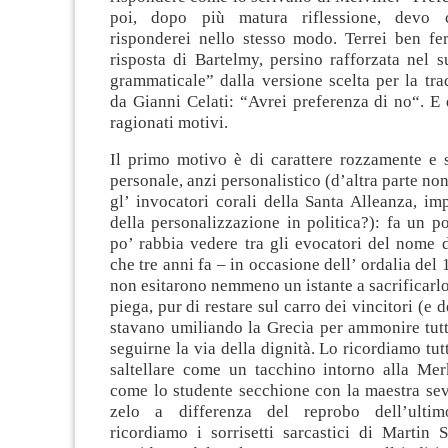
poi, dopo più matura riflessione, devo 
risponderei nello stesso modo. Terrei ben fe
risposta di Bartelmy, persino rafforzata nel s
grammaticale” dalla versione scelta per la tra
da Gianni Celati: “Avrei preferenza di no“. E 
ragionati motivi.
Il primo motivo è di carattere rozzamente e
personale, anzi personalistico (d’altra parte non
gl’ invocatori corali della Santa Alleanza, imp
della personalizzazione in politica?): fa un p
po’ rabbia vedere tra gli evocatori del nome d
che tre anni fa – in occasione dell’ ordalia del
non esitarono nemmeno un istante a sacrificarlo
piega, pur di restare sul carro dei vincitori (e d
stavano umiliando la Grecia per ammonire tutti
seguirne la via della dignità. Lo ricordiamo tut
saltellare come un tacchino intorno alla Mer
come lo studente secchione con la maestra sev
zelo a differenza del reprobo dell’ult
ricordiamo i sorrisetti sarcastici di Martin 