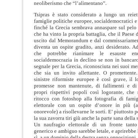
neoliberismo che “l’alimentano”.
Tsipras è stato considerato a lungo un reiet
famiglie politiche europee, socialdemocratici e l
finché la Grecia sembrava annaspare sul pelo 
che ha vinto la propria battaglia, che il Paese 
uscito dal Memorandum e dal commissariament
diventa un ospite gradito, anzi desiderato. Ad
che potrebbe rianimare le esauste en
socialdemocrazia in declino se non in bancaro
segnale per la Grecia, riconosciuta nei suoi mer
che sia un invito allettante. O promettente.
sinistre riformiste europee è così grave, il 
promesse non mantenute, di fallimenti e di
propri rispettivi popoli così logorante, che
ritocco con fotoshop alla fotografia di famig
elettorale con un ospite d’onore in più (
onorevole) a risollevarne le sorti. E’ piuttosto 
la sua zavorra tiri giù anche la parte sana della 
Un naufragio elettorale di un fronte tant
generico e ambiguo sarebbe letale, e aprirebbe l
sì, a un dominio della destra senza opposizioni.