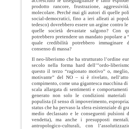
accresciuto le diseguaglianze e fatto esploder
prodotto rancore, frustrazione, aggressivit
molecolare. Perché mai gli autori di quelle poli
social-democratici, fino a ieri alleati ai popol
tedesco) dovrebbero essere un argine contro l
quelle società devastate salgono? Con qua
potrebbero pretendere un mandato popolare a “
quale credibilità potrebbero immaginare 
consenso di massa?
Il neo-liberismo che ha strutturato l’ordine e
secolo nella forma hard dell’”ordo-liberis
questo il terzo “ragionato motivo” o, meglio
motivante” del NO – si è rivelato, nell’att
compimento, come una gigantesca macchina di 
scala allargata di sentimenti e comportamenti
generato non solo le condizioni materiali 
populista (il senso di impoverimento, espropriaz
status che ha pervaso la sfera esistenziale di gr
medio declassato e le conseguenti pulsioni di
vendetta), ma anche i presupposti mentali
antropologico-culturali, con l’assolutizza