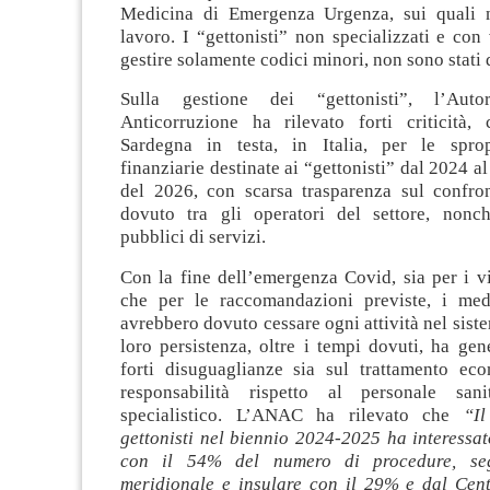
Medicina di Emergenza Urgenza, sui quali n
lavoro. I “gettonisti” non specializzati e con
gestire solamente codici minori, non sono stati
Sulla gestione dei “gettonisti”, l’Auto
Anticorruzione ha rilevato forti criticità
Sardegna in testa, in Italia, per le sprop
finanziarie destinate ai “gettonisti” dal 2024 a
del 2026, con scarsa trasparenza sul confro
dovuto tra gli operatori del settore, nonch
pubblici di servizi.
Con la fine dell’emergenza Covid, sia per i v
che per le raccomandazioni previste, i medi
avrebbero dovuto cessare ogni attività nel sist
loro persistenza, oltre i tempi dovuti, ha gene
forti disuguaglianze sia sul trattamento ec
responsabilità rispetto al personale sani
specialistico. L’ANAC ha rilevato che
“I
gettonisti nel biennio 2024-2025 ha interessato
con il 54% del numero di procedure, seg
meridionale e insulare con il 29% e dal Centr