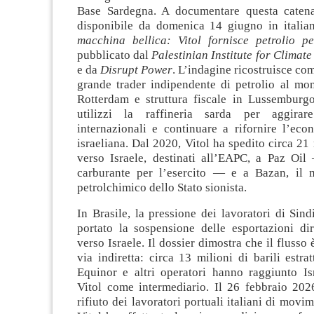
Base Sardegna. A documentare questa catena
disponibile da domenica 14 giugno in italia
macchina bellica: Vitol fornisce petrolio p
pubblicato dal
Palestinian Institute for Climate
e da
Disrupt Power
. L’indagine ricostruisce co
grande trader indipendente di petrolio al mo
Rotterdam e struttura fiscale in Lussembur
utilizzi la raffineria sarda per aggirar
internazionali e continuare a rifornire l’eco
israeliana. Dal 2020, Vitol ha spedito circa 21 
verso Israele, destinati all’EAPC, a Paz Oil 
carburante per l’esercito — e a Bazan, il 
petrolchimico dello Stato sionista.
In Brasile, la pressione dei lavoratori di Sin
portato la sospensione delle esportazioni dir
verso Israele. Il dossier dimostra che il flusso
via indiretta: circa 13 milioni di barili estrat
Equinor e altri operatori hanno raggiunto Isr
Vitol come intermediario. Il 26 febbraio 2026
rifiuto dei lavoratori portuali italiani di movim