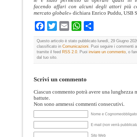
le è stato permesso di operare quasi in to
facendo affari con alcuni degli attori più 
mercato globale»
dichiara Enrico Puddu, USB 
Facebook
Twitter
Email
WhatsApp
Condividi
Questo articolo è stato pubblicato lunedì, 29 Giugno 202
classificato in
Comunicazioni
. Puoi seguire i commenti a
tramite il feed
RSS 2.0
. Puoi
inviare un commento
, o fa
dal tuo sito.
Scrivi un commento
Ciascun commento potrà avere una lunghezza 
battute.
Non sono ammessi commenti consecutivi.
Nome e Cognomeobbligato
E-mail (non verrà pubblicata
Sito Web