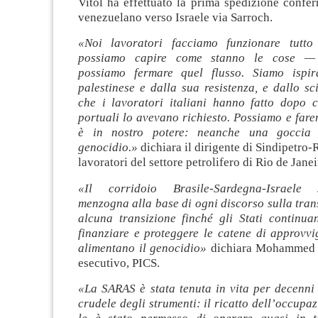
Vitol ha effettuato la prima spedizione confe
venezuelano verso Israele via Sarroch.
«Noi lavoratori facciamo funzionare tutt
possiamo capire come stanno le cose — e
possiamo fermare quel flusso. Siamo ispir
palestinese e dalla sua resistenza, e dallo s
che i lavoratori italiani hanno fatto dopo c
portuali lo avevano richiesto. Possiamo e fare
è in nostro potere: neanche una goccia 
genocidio.»
dichiara il dirigente di Sindipetro-
lavoratori del settore petrolifero di Rio de Janei
«Il corridoio Brasile-Sardegna-Israele
menzogna alla base di ogni discorso sulla tran
alcuna transizione finché gli Stati continuan
finanziare e proteggere le catene di approvv
alimentano il genocidio»
dichiara Mohammed U
esecutivo, PICS.
«La SARAS è stata tenuta in vita per decenni 
crudele degli strumenti: il ricatto dell’occupaz