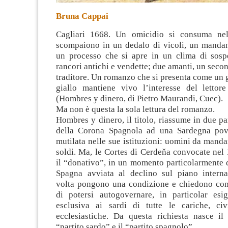
Bruna Cappai
Cagliari 1668. Un omicidio si consuma nel 
scompaiono in un dedalo di vicoli, un mandan
un processo che si apre in un clima di sospet
rancori antichi e vendette; due amanti, un seco
traditore. Un romanzo
che si presenta come un 
giallo mantiene vivo l’interesse del lettore
(Hombres y dinero, di Pietro Maurandi, Cuec).
Ma non è questa la sola lettura del romanzo.
Hombres y dinero, il titolo, riassume in due par
della Corona Spagnola ad una Sardegna pove
mutilata nelle sue istituzioni: uomini da mandar
soldi. Ma, le Cortes di Cerdeňa convocate nel
il “donativo”, in un momento particolarmente d
Spagna avviata al declino sul piano interna
volta pongono una condizione e chiedono com
di potersi autogovernare, in particolar esi
esclusiva ai sardi di tutte le cariche, civi
ecclesiastiche. Da questa richiesta nasce il 
“partito sardo” e il “partito spagnolo”.