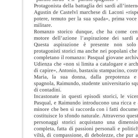
Protagonista della battaglia dei sardi all’inter
Agustin de Castelvì marchese di Laconi «rispe
potere, temuto per la sua spada», prima voce
militare.
Romanzo storico dunque, che ha come cent
motore dell’azione l’aspirazione dei sardi a
Questa aspirazione è presente non solo
protagonisti storici ma anche nei popolani che
completano il romanzo: Pasqual giovane archiv
Udienza che «non si limita a catalogare e arc
di capire», Antonio, bastaxiu stampacino, costr
Maria, la sua donna, dalla prepotenza e 
spagnola, Raimundo, studente universitario squa
di contadini.
Incastonate in questi episodi storici, le vic
Pasqual, e Raimundo introducono una ricca e a
minore che ben si raccorda con i fatti documen
costituisce lo sfondo naturale. Attraverso ques
personaggi storici acquistano una dimens
completa, fatta di passioni personali e politich
viltà, di compassione, di debolezze, che pur 