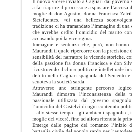
Il nuovo vicerè inviato a Cagliari dal governo 
a far riaprire il processo e a spostare l’accusa 
moglie di don Agustin, donna Francisca Zatril
Sietefuentes, «di una bellezza sconvolgen
tradizione ci ha tramandato l’immagine di una 
che avrebbe ordito l’omicidio del marito con
accusando poi la viceregina.
Immagine e sentenza che, però, non hanno c
Maurandi il quale ripercorre con la precisione d
sensibilità del narratore le vicende storiche, c
della passione fra donna Francisca e don Silv
ricostruendo il clima politico e intellettuale in 
delitto nella Cagliari spagnola del Seicento e
scuoteva la società sarda.
Attraverso uno stringente percorso logico-
Maurandi dimostra l’inconsistenza della te
passionale utilizzata dal governo spagnolo
l’omicidio del Castelvì di ogni contenuto polit
– allo stesso tempo – gli ambienti spagnoli e, i
moglie del vicerè, fino ad allora ritenuta la prin
Emerge dalle pagine del romanzo l’inizio 
battaglia civile del popolo sardo per l’autode