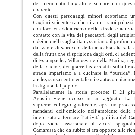
del mero dato biografo è sempre con questo
coerente.
Con questi personaggi minori scopriamo una
Cagliari seicentesca che ci apre i suoi palazzi 
con loro ci addentriamo nelle strade e nei vic
contatto con la vita dei pescatori, degli artigia
e dei monelli cagliaritani, sentiamo il profumo 
dal vento di scirocco, della macchia che sale
della frutta che si sprigiona dagli orti, ci adden
di Estampache, Villanueva e della Marina, seg
delle cucine, dei giarrettus arrostiti sulla bra
strada impariamo a a cucinare la “burrida”
anche, senza sentimentalismi e autocompiacimen
la dignità del popolo.
Parallelamente la storia procede: iI 21 g
Agustin viene ucciso in un agguato. La 
supremo collegio giudicante, apre un process
mandanti dell’omicidio nell’ambiente della c
interessata a fermare l’attività politica del C
dopo viene assassinato il vicerè spagnol
Camarassa che da subito si era opposto alle richi