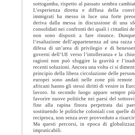
sottogamba, rispetto al passato sembra cambiat
L’esperienza diretta e diffusa della conv
immigrati ha messo in luce una forte preo
deriva dalla messa in discussione di una sfe
consolidati nei confronti dei quali i cittadini de
non sono disposti a fare rinunce. Dunqu
l’esaltazione dell’appartenenza ad una razza 
difesa di un’area di privilegio e di benesse
governi dell’UE verso l’intolleranza e la chiu
ragioni non può sfuggire la gravità e l’inad
recenti soluzioni. Ancora una volta ci si dimenti
principio della libera circolazione delle person
europei sono andati nelle zone più remote 
africani hanno gli stessi diritti di venire in Eu
lavoro. In secondo luogo appare sempre più
favorire nuove politiche nei paesi del sottos
fine alla rapina finora perpetrata dai pa
sostituendo le politiche coloniali con quelle d
reciproca, non senza aver provveduto a risarcire
Ma questi percorsi, in epoca di globalizza
impraticabili.