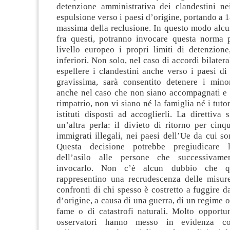
detenzione amministrativa dei clandestini ne
espulsione verso i paesi d’origine, portando a 1
massima della reclusione. In questo modo alcuni
fra questi, potranno invocare questa norma 
livello europeo i propri limiti di detenzione
inferiori. Non solo, nel caso di accordi bilatera
espellere i clandestini anche verso i paesi di 
gravissima, sarà consentito detenere i minor
anche nel caso che non siano accompagnati e s
rimpatrio, non vi siano né la famiglia né i tuto
istituti disposti ad accoglierli. La direttiva
un’altra perla: il divieto di ritorno per cinq
immigrati illegali, nei paesi dell’Ue da cui son
Questa decisione potrebbe pregiudicare 
dell’asilo alle persone che successivame
invocarlo. Non c’è alcun dubbio che que
rappresentino una recrudescenza delle misure
confronti di chi spesso è costretto a fuggire d
d’origine, a causa di una guerra, di un regime o
fame o di catastrofi naturali. Molto opportu
osservatori hanno messo in evidenza com