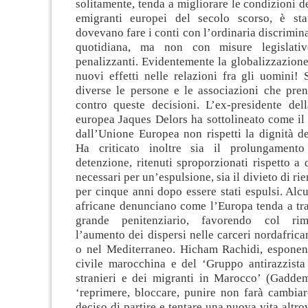
solitamente, tenda a migliorare le condizioni de
emigranti europei del secolo scorso, è stat
dovevano fare i conti con l’ordinaria discrimina
quotidiana, ma non con misure legislative
penalizzanti. Evidentemente la globalizzazion
nuovi effetti nelle relazioni fra gli uomini
diverse le persone e le associazioni che pre
contro queste decisioni. L’ex-presidente de
europea Jaques Delors ha sottolineato come il
dall’Unione Europea non rispetti la dignità de
Ha criticato inoltre sia il prolungament
detenzione, ritenuti sproporzionati rispetto a 
necessari per un’espulsione, sia il divieto di ri
per cinque anni dopo essere stati espulsi. Alc
africane denunciano come l’Europa tenda a tra
grande penitenziario, favorendo col rim
l’aumento dei dispersi nelle carceri nordafrica
o nel Mediterraneo. Hicham Rachidi, esponent
civile marocchina e del ‘Gruppo antirazzista 
stranieri e dei migranti in Marocco’ (Gaddem
‘reprimere, bloccare, punire non farà cambiar
deciso di partire e tentare una nuova vita altro