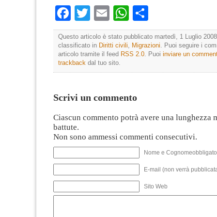
Facebook
Twitter
Email
WhatsApp
Condividi
Questo articolo è stato pubblicato martedì, 1 Luglio 2008
classificato in
Diritti civili
,
Migrazioni
. Puoi seguire i co
articolo tramite il feed
RSS 2.0
. Puoi
inviare un commen
trackback
dal tuo sito.
Scrivi un commento
Ciascun commento potrà avere una lunghezza 
battute.
Non sono ammessi commenti consecutivi.
Nome e Cognomeobbligato
E-mail (non verrà pubblicata
Sito Web