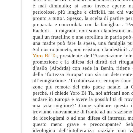
è mai diminuito; si sono invece aperte nu
pericolose, più lunghe e difficili, ma chi vu
pronto a tutto’. Spesso, la scelta di partire pe
preparata e concordata con la famiglia: : ‘Pe
Rachidi – i migranti non sono clandestini, ma
quali un fratellino o una sorellina in patria può
una madre può fare la spesa, una famiglia pu
Sul nostro pianeta, non esistono clandestini!’
Yoro Bi Ta
, presidente dell’Associazione inte
promozione e la difesa dei diritti dei rifugia
d’asilo (Aipdrda) con sede in Benin, ritiene 
della ‘fortezza Europa’ non sia un deterrente
all’emigrazione. ‘I colonizzatori europei sono 
zone più remote del mio paese natale, la C
perché, si chiede Yoro Bi Ta, noi africani no
andare in Europa e avere la possibilità di tro
una vita migliore?’ Come valutare questa i
troviamo nuovamente di fronte ad un razzismo 
da ideologismi o ad una difesa di interessi ma
questo meno grave e preoccupante? Sebb
ideologico dell’intolleranza razziale non 