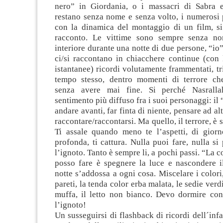
nero” in Giordania, o i massacri di Sabra 
restano senza nome e senza volto, i numerosi 
con la dinamica del montaggio di un film, s
racconto. Le vittime sono sempre senza no
interiore durante una notte di due persone, “io”
ci/si raccontano in chiacchere continue (con 
istantanee) ricordi volutamente frammentati, tri
tempo stesso, dentro momenti di terrore ch
senza avere mai fine. Si perché Nasrallah
sentimento più diffuso fra i suoi personaggi: il 
andare avanti, far finta di niente, pensare ad al
raccontare/raccontarsi. Ma quello, il terrore, è
Ti assale quando meno te l’aspetti, di giorn
profonda, ti cattura. Nulla puoi fare, nulla si
l’ignoto. Tanto è sempre li, a pochi passi. “La 
posso fare è spegnere la luce e nascondere il
notte s’addossa a ogni cosa. Miscelare i colori,
pareti, la tenda color erba malata, le sedie verdi
muffa, il letto non bianco. Devo dormire con 
l’ignoto!
Un susseguirsi di flashback di ricordi dell´infa