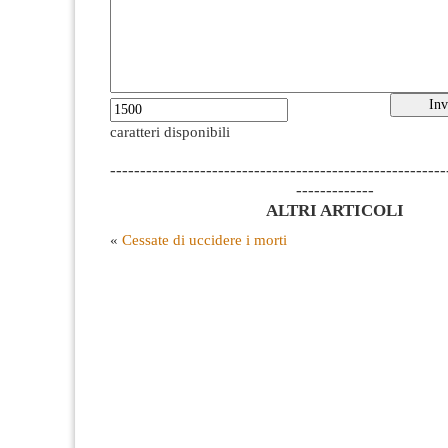
caratteri disponibili
--------------------------------------------------------
-------------
ALTRI ARTICOLI
«
Cessate di uccidere i morti