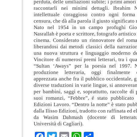
perduta, delle umiliazioni subite; i primi amori
raccontarli nei minimi dettagli. Ibrahim 
intellettuale coraggioso contro ogni forma
censura, che dà alla parola il giusto significato
Nato nel 1954 in un campo profughi Gior
Nasrallah è poeta e scrittore, fotografo artistic
cinema. Considerato un rinnovatore del rom
liberandosi dai metodi classici della narrazio
una nuova struttura e linguaggio moderno de
Vincitore di numerosi premi letterari, tra i qua
“Sultan ‘Aways” per la poesia nel 1997. N
produzione letteraria, oggi finalmente 
apprezzata anche fra il pubblico occidentale, g
diverse traduzioni in varie lingue, si annoveran
per bambini, saggi e, soprattutto, raccolte di
suoi romanzi, “Febbre”, é stato pubblicato
Edizioni Lavoro. “Dentro la notte” è stato pub
dalla Ilisso Edizioni, tradotto con raffinata ed 
da Wasim Dahmash (docente di letteratu
Università di Cagliari).
Facebook
Twitter
Email
WhatsApp
Condividi