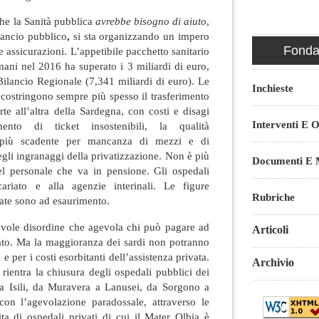
che la Sanità pubblica
avrebbe bisogno di aiuto
,
lancio pubblico
,
si sta organizzando un impero
Fondaz
e assicurazioni. L’appetibile pacchetto sanitario
mani nel 2016 ha superato i 3 miliardi di euro,
 Bilancio Regionale (7,341 miliardi di euro). Le
Inchieste
e costringono sempre più spesso il trasferimento
te all’altra della Sardegna, con costi e disagi
Interventi E O
mento di ticket insostenibili, la qualità
e più scadente per mancanza di mezzi e di
egli ingranaggi della privatizzazione. Non è più
Documenti E M
el personale che va in pensione. Gli ospedali
riato e alla agenzie interinali. Le figure
Rubriche
cate sono ad esaurimento.
evole disordine che agevola chi può pagare ad
Articoli
ivato. Ma la maggioranza dei sardi non potranno
 e per i costi esorbitanti dell’assistenza privata.
Archivio
 rientra la chiusura degli ospedali pubblici dei
a Isili, da Muravera a Lanusei, da Sorgono a
n l’agevolazione paradossale, attraverso le
ita di ospedali privati di cui il Mater Olbia è