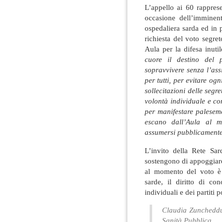
L’appello ai 60 rapprese
occasione dell’imminent
ospedaliera sarda ed in 
richiesta del voto segret
Aula per la difesa inut
cuore il destino del
sopravvivere senza l’ass
per tutti, per evitare o
sollecitazioni delle segre
volontà individuale e co
per manifestare palesem
escano dall’Aula al 
assumersi pubblicamente 
L’invito della Rete Sar
sostengono di appoggiare
al momento del voto è l
sarde, il diritto di co
individuali e dei partiti p
Claudia Zuncheddu
Sanità Pubblica