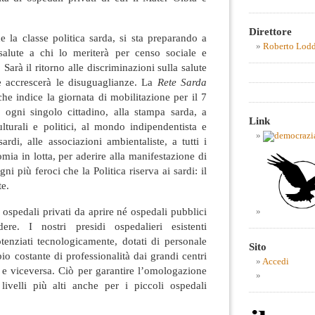
Direttore
e la classe politica sarda, si sta preparando a
Roberto Lod
la salute a chi lo meriterà per censo sociale e
Sarà il ritorno alle discriminazioni sulla salute
 accrescerà le disuguaglianze. La
Rete Sarda
he indice la giornata di mobilitazione per il 7
d ogni singolo cittadino, alla stampa sarda, a
Link
lturali e politici, al mondo indipendentista e
sardi, alle associazioni ambientaliste, a tutti i
omia in lotta, per aderire alla manifestazione di
i più feroci che la Politica riserva ai sardi: il
te.
ospedali privati da aprire né ospedali pubblici
re. I nostri presidi ospedalieri esistenti
tenziati tecnologicamente, dotati di personale
Sito
o costante di professionalità dai grandi centri
Accedi
ci e viceversa. Ciò per garantire l’omologazione
 livelli più alti anche per i piccoli ospedali