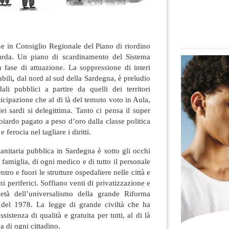
e in Consiglio Regionale del Piano di riordino
sarda. Un piano di scardinamento del Sistema
n fase di attuazione
. La soppressione di interi
abili
,
dal nord al sud della Sardegna, è preludio
ali pubblici a partire da quelli dei territori
ticipazione che al di là del temuto voto in Aula,
 sardi si delegittima. Tanto ci pensa il super
iardo pagato a peso d’oro dalla classe politica
 ferocia nel tagliare i diritti.
 sanitaria pubblica in Sardegna è sotto gli occhi
 famiglia, di ogni medico e di tutto il personale
ro e fuori le strutture ospedaliere nelle città e
i periferici. Soffiano venti di privatizzazione e
rietà dell’universalismo della grande Riforma
 del 1978. La legge di grande civiltà che ha
istenza di qualità e gratuita per tutti, al di là
a di ogni cittadino.