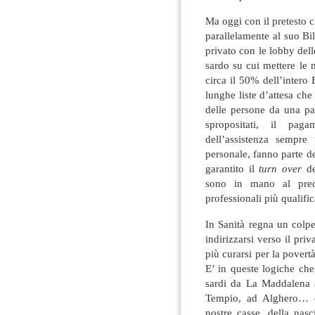
Ma oggi con il pretesto 
parallelamente al suo Bi
privato con le lobby dell
sardo su cui mettere le 
circa il 50% dell’intero
lunghe liste d’attesa ch
delle persone da una par
spropositati, il paga
dell’assistenza sempr
personale, fanno parte d
garantito il
turn over
d
sono in mano al preca
professionali più qualifi
In Sanità regna un colp
indirizzarsi verso il pr
più curarsi per la povertà
E’ in queste logiche che
sardi da La Maddalena 
Tempio, ad Alghero… co
nostre casse, della nasc