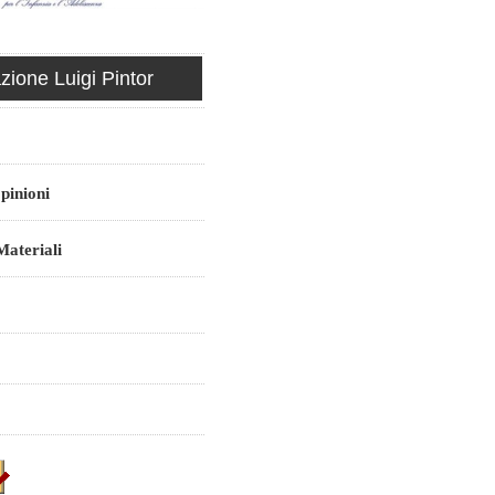
ione Luigi Pintor
pinioni
ateriali