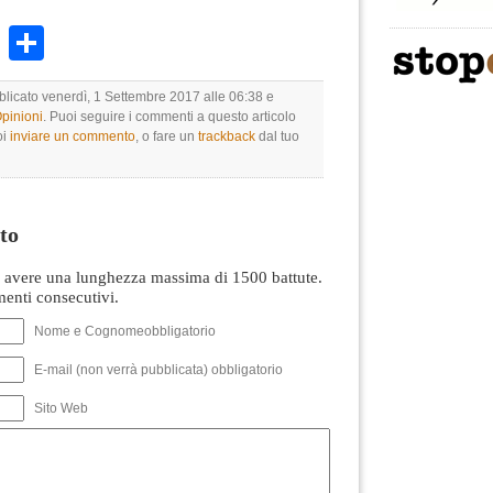
k
r
ail
WhatsApp
Condividi
bblicato venerdì, 1 Settembre 2017 alle 06:38 e
Opinioni
. Puoi seguire i commenti a questo articolo
oi
inviare un commento
, o fare un
trackback
dal tuo
to
avere una lunghezza massima di 1500 battute.
nti consecutivi.
Nome e Cognomeobbligatorio
E-mail (non verrà pubblicata) obbligatorio
Sito Web