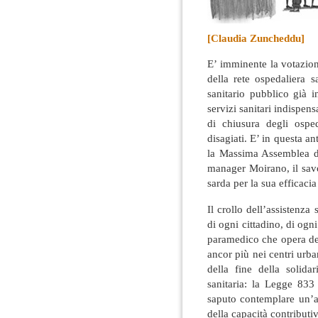
[Claudia Zuncheddu]
E’ imminente la votazion
della rete ospedaliera 
sanitario pubblico già i
servizi sanitari indispens
di chiusura degli osped
disagiati. E’ in questa an
la Massima Assemblea dei
manager Moirano, il savo
sarda per la sua efficacia e
Il crollo dell’assistenza
di ogni cittadino, di ogni
paramedico che opera dent
ancor più nei centri urban
della fine della solida
sanitaria: la Legge 833
saputo contemplare un’ass
della capacità contributiv