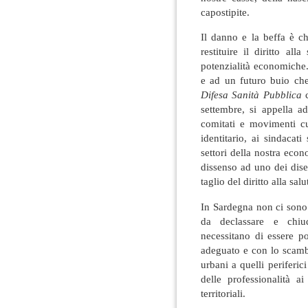
capostipite.
Il danno e la beffa è ch
restituire il diritto al
potenzialità economiche. 
e ad un futuro buio che
Difesa Sanità Pubblica
c
settembre, si appella a
comitati e movimenti cu
identitario, ai sindacati 
settori della nostra econ
dissenso ad uno dei disegn
taglio del diritto alla salu
In Sardegna non ci sono 
da declassare e chiude
necessitano di essere po
adeguato e con lo scambi
urbani a quelli periferi
delle professionalità ai
territoriali.