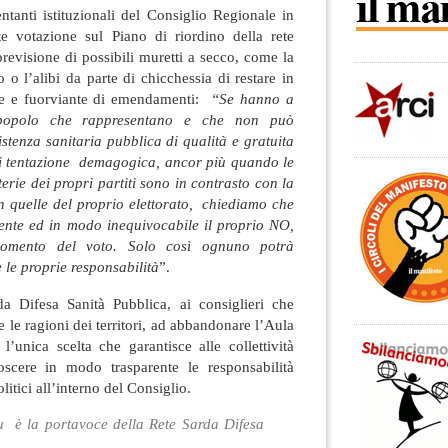
ntanti istituzionali del Consiglio Regionale in
e votazione sul Piano di riordino della rete
previsione di possibili muretti a secco, come la
o o l’alibi da parte di chicchessia di restare in
ile e fuorviante di emendamenti:
“Se hanno a
 popolo che rappresentano e che non può
istenza sanitaria pubblica di qualità e gratuita
gni tentazione demagogica, ancor più quando le
terie dei propri partiti sono in contrasto con la
n quelle del proprio elettorato, chiediamo che
ente ed in modo inequivocabile il proprio NO,
momento del voto. Solo così ognuno potrà
le proprie responsabilità
”.
da Difesa Sanità Pubblica, ai consiglieri che
 le ragioni dei territori, ad abbandonare l’Aula
’unica scelta che garantisce alle collettività
noscere in modo trasparente le responsabilità
olitici all’interno del Consiglio.
 è la portavoce della Rete Sarda Difesa