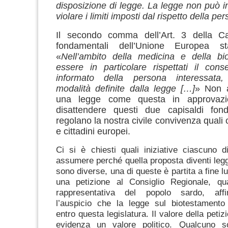
disposizione di legge. La legge non può 
violare i limiti imposti dal rispetto della 
Il secondo comma dell’Art. 3 della Cart
fondamentali dell’Unione Europea sta
«
Nell’ambito della medicina e della bi
essere in particolare rispettati il con
informato della persona interessata
modalità definite dalla legge […]
»
Non a
una legge come questa in approvazion
disattendere questi due capisaldi fon
regolano la nostra civile convivenza quali ci
e cittadini europei.
Ci si è chiesti quali iniziative ciascuno 
assumere perché quella proposta diventi legge
sono diverse, una di queste è partita a fine lug
una petizione al Consiglio Regionale, q
rappresentativa del popolo sardo, aff
l’auspicio che la legge sul biotestamento
entro questa legislatura.
Il valore della petiz
evidenza un valore politico. Qualcuno s