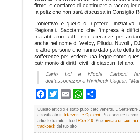
firme, e contiamo di continuare a raccoglierl
la petizione non sarà discussa in Consiglio R
L’obiettivo è quello di ripetere l’iniziativa i
Regionali.
Sappiamo che l’impresa è diffici
ma abbiamo sufficienti speranze per andare
anche nel nome di Welby, Piludu, Nuvoili, DJ
le altre persone che hanno dato parte della lor
sofferenze per vedere una legge come quest
patrimonio di diritti civili di ciascun italiano.
Carlo Loi e Nicola Carboni fa
dell’
associazione R@dicali Cagliari “Ma
Facebook
Twitter
Email
WhatsApp
Condividi
Questo articolo è stato pubblicato venerdì, 1 Settembre 
classificato in
Interventi e Opinioni
. Puoi seguire i comm
articolo tramite il feed
RSS 2.0
. Puoi
inviare un commen
trackback
dal tuo sito.