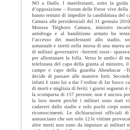
NO a Dadis. I manifestanti, sotto la guida 
d’opposizione – Forum delle Forze vive dell
hanno tentato di impedire la candidatura del c
Camara alle presidenziali del 31 gennaio 2010
Moussa Tiégboro Camara, ministro incaric
antidroga e al banditismo armato ha tenta
l’accesso dei manifestanti allo stadio, so
autunnale e stretti nella morsa di una marea 
di militari governativi –berretti rossi– sparava
per allontanare la folla. Verso le undici di 
telefonata del capo della giunta al ministro, il
campo e capo della guardia Aboubacar –T
decide di passare alle maniere forti. Secondo
infatti è stato lui a dar l’ordine di far fuoco 
di morti e migliaia di feriti; i giorni seguenti è
la scomparsa di 157 persone, non è ancora pos
la loro morte perché i militari sono stati vi
cadaveri dallo stadio e solo pochi corpi sono 
riconoscimenti. Le dichiarazioni ufficiali 
annunciano che son solo 12 le vittime provocate
altre morti non sono da imputare ai militari 