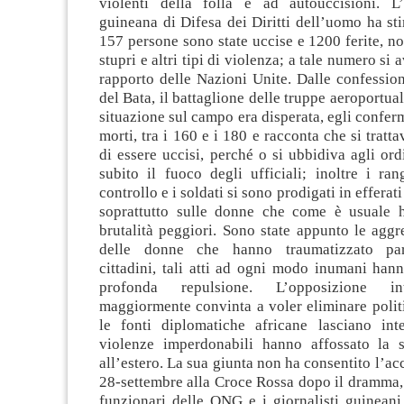
violenti della folla e ad autouccisioni. L
guineana di Difesa dei Diritti dell’uomo ha st
157 persone sono state uccise e 1200 ferite, no
stupri e altri tipi di violenza; a tale numero si 
rapporto delle Nazioni Unite. Dalle confession
del Bata, il battaglione delle truppe aeroportua
situazione sul campo era disperata, egli confer
morti, tra i 160 e i 180 e racconta che si tratt
di essere uccisi, perché o si ubbidiva agli ord
subito il fuoco degli ufficiali; inoltre i ra
controllo e i soldati si sono prodigati in efferati
soprattutto sulle donne che come è usuale 
brutalità peggiori. Sono state appunto le aggr
delle donne che hanno traumatizzato par
cittadini, tali atti ad ogni modo inumani han
profonda repulsione. L’opposizione i
maggiormente convinta a voler eliminare polit
le fonti diplomatiche africane lasciano int
violenze imperdonabili hanno affossato la 
all’estero. La sua giunta non ha consentito l’ac
28-settembre alla Croce Rossa dopo il dramma,
funzionari delle ONG e i giornalisti guineani