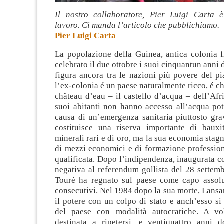
Il nostro collaboratore, Pier Luigi Carta è
lavoro. Ci manda l’articolo che pubblichiamo.
Pier Luigi Carta
La popolazione della Guinea, antica colonia f
celebrato il due ottobre i suoi cinquantun anni 
figura ancora tra le nazioni più povere del p
l’ex-colonia é un paese naturalmente ricco, é ch
château
d’eau – il castello d’acqua – dell’Afri
suoi abitanti non hanno accesso all’acqua pot
causa di un’emergenza sanitaria piuttosto gra
costituisce una riserva importante di bauxit
minerali rari e di oro, ma la sua economia sta
di mezzi economici e di formazione professio
qualificata. Dopo l’indipendenza, inaugurata c
negativa al referendum gollista del 28 settem
Touré ha regnato sul paese come capo assol
consecutivi. Nel 1984 dopo la sua morte, Lans
il potere con un colpo di stato e anch’esso si
del paese con modalità autocratiche. A vol
destinata a ripetersi, e ventiquattro anni d