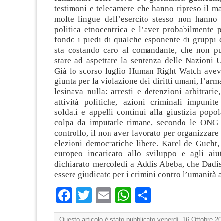
testimoni e telecamere che hanno ripreso il m
molte lingue dell’esercito stesso non hanno 
politica etnocentrica e l’aver probabilmente 
fondo i piedi di qualche esponente di gruppi d’
sta costando caro al comandante, che non pu
stare ad aspettare la sentenza delle Nazioni 
Già lo scorso luglio Human Right Watch avev
giunta per la violazione dei diritti umani, l’arma
lesinava nulla: arresti e detenzioni arbitrarie,
attività politiche, azioni criminali impunite
soldati e appelli continui alla giustizia popo
colpa da imputarle rimane, secondo le ONG 
controllo, il non aver lavorato per organizzare
elezioni democratiche libere. Karel de Gucht,
europeo incaricato allo sviluppo e agli aiu
dichiarato mercoledì a Addis Abeba, che Dadi
essere giudicato per i crimini contro l’umanità a
Facebook
Twitter
Email
WhatsApp
Condividi
Questo articolo è stato pubblicato venerdì, 16 Ottobre 20