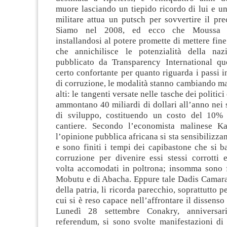
muore lasciando un tiepido ricordo di lui e u
militare attua un putsch per sovvertire il pr
Siamo nel 2008, ed ecco che Moussa 
installandosi al potere promette di mettere fine
che annichilisce le potenzialità della naz
pubblicato da Transparency International q
certo confortante per quanto riguarda i passi i
di corruzione, le modalità stanno cambiando ma
alti: le tangenti versate nelle tasche dei politici
ammontano 40 miliardi di dollari all’anno nei s
di sviluppo, costituendo un costo del 10% 
cantiere. Secondo l’economista malinese 
l’opinione pubblica africana si sta sensibilizz
e sono finiti i tempi dei capibastone che si b
corruzione per divenire essi stessi corrotti 
volta accomodati in poltrona; insomma sono fi
Mobutu e di Abacha. Eppure tale Dadis Camara,
della patria, li ricorda parecchio, soprattutto p
cui si è reso capace nell’affrontare il dissenso
Lunedì 28 settembre Conakry, anniversa
referendum, si sono svolte manifestazioni di 