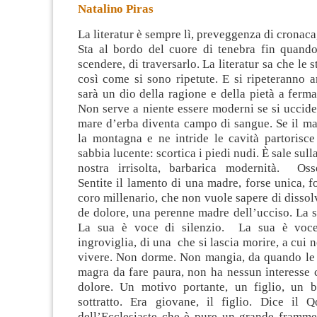
Natalino Piras
La literatur è sempre lì, preveggenza di cronaca
Sta al bordo del cuore di tenebra fin quand
scendere, di traversarlo. La literatur sa che le s
così come si sono ripetute. E si ripeteranno 
sarà un dio della ragione
e della pietà a fermar
Non serve a niente essere moderni se si uccide a
mare d’erba diventa campo di sangue. Se il ma
la montagna e ne intride le cavità partorisce
sabbia lucente: scortica i piedi nudi. È sale sulla
nostra irrisolta, barbarica modernità. Oss
Sentite il lamento di una madre, forse unica, 
coro millenario, che non vuole sapere di disso
de dolore, una perenne madre dell’ucciso. La s
La sua è voce di silenzio. La sua è voce
ingroviglia, di una che si lascia morire, a cui 
vivere. Non dorme. Non mangia, da quando le m
magra da fare paura, non ha nessun interesse 
dolore. Un motivo portante, un figlio, un b
sottratto. Era giovane, il figlio. Dice il Qo
dell’Ecclesiaste che è pure un grande frammen