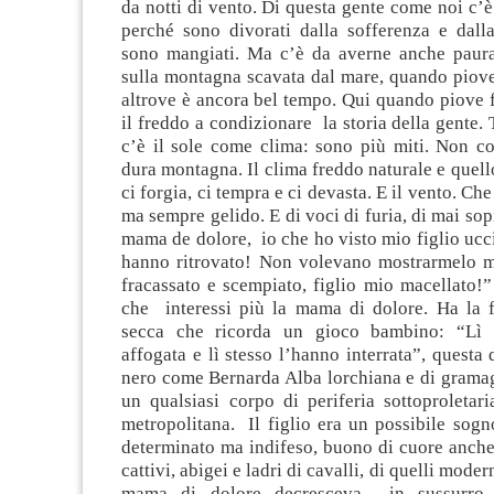
da notti di vento. Di questa gente come noi c’
perché sono divorati dalla sofferenza e dalla
sono mangiati. Ma c’è da averne anche paur
sulla montagna scavata dal mare, quando piov
altrove è ancora bel tempo. Qui quando piove 
il freddo a condizionare la storia della gente.
c’è il sole come clima: sono più miti. Non co
dura montagna. Il clima freddo naturale e quell
ci forgia, ci tempra e ci devasta. E il vento. Ch
ma sempre gelido. E di voci di furia, di mai sopi
mama de dolore, io che ho visto mio figlio uc
hanno ritrovato! Non volevano mostrarmelo ma
fracassato e scempiato, figlio mio macellato!
che interessi più la mama di dolore. Ha la f
secca che ricorda un gioco bambino: “Lì
affogata e lì stesso l’hanno interrata”, questa 
nero come Bernarda Alba lorchiana e di gramag
un qualsiasi corpo di periferia sottoproletari
metropolitana. Il figlio era un possibile sogn
determinato ma indifeso, buono di cuore anche
cattivi, abigei e ladri di cavalli, di quelli moder
mama di dolore decresceva in sussurro