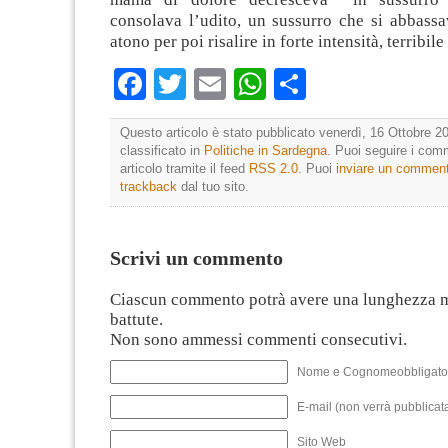
consolava l’udito, un sussurro che si abbassa
atono per poi risalire in forte intensità, terribile
Facebook
Twitter
Email
WhatsApp
Condividi
Questo articolo è stato pubblicato venerdì, 16 Ottobre 20
classificato in
Politiche in Sardegna
. Puoi seguire i com
articolo tramite il feed
RSS 2.0
. Puoi
inviare un commen
trackback
dal tuo sito.
Scrivi un commento
Ciascun commento potrà avere una lunghezza 
battute.
Non sono ammessi commenti consecutivi.
Nome e Cognomeobbligato
E-mail (non verrà pubblicata
Sito Web