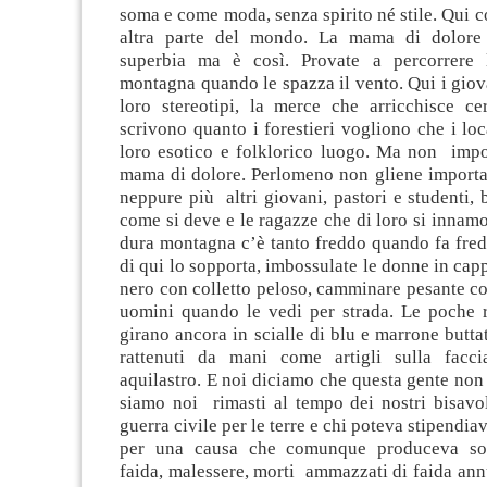
soma e come moda, senza spirito né stile. Qui c
altra parte del mondo. La mama di dolore
superbia ma è così. Provate a percorrere l
montagna quando le spazza il vento. Qui i gio
loro stereotipi, la merce che arricchisce cer
scrivono quanto i forestieri vogliono che i loc
loro esotico e folklorico luogo. Ma non impor
mama di dolore. Perlomeno non gliene import
neppure più altri giovani, pastori e studenti, b
come si deve e le ragazze che di loro si innam
dura montagna c’è tanto freddo quando fa fred
di qui lo sopporta, imbossulate le donne in cap
nero con colletto peloso, camminare pesante c
uomini quando le vedi per strada. Le poche r
girano ancora in scialle di blu e marrone buttat
rattenuti da mani come artigli sulla facc
aquilastro. E noi diciamo che questa gente no
siamo noi rimasti al tempo dei nostri bisavo
guerra civile per le terre e chi poteva stipendiav
per una causa che comunque produceva sol
faida, malessere, morti ammazzati di faida annu