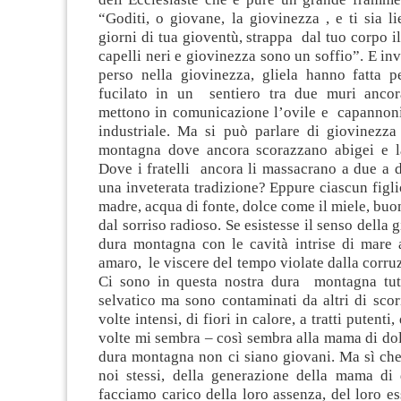
“Goditi, o giovane, la giovinezza , e ti sia li
giorni di tua gioventù, strappa dal tuo corpo i
capelli neri e giovinezza sono un soffio”. E inve
perso nella giovinezza, gliela hanno fatta pe
fucilato in un sentiero tra due muri ancor
mettono in comunicazione l’ovile e capannoni
industriale. Ma si può parlare di giovinezza
montagna dove ancora scorazzano abigei e la
Dove i fratelli ancora li massacrano a due a 
una inveterata tradizione? Eppure ciascun figlio
madre, acqua di fonte, dolce come il miele, buo
dal sorriso radioso. Se esistesse il senso della 
dura montagna con le cavità intrise di mare 
amaro, le viscere del tempo violate dalla corru
Ci sono in questa nostra dura montagna tutt
selvatico ma sono contaminati da altri di scori
volte intensi, di fiori in calore, a tratti putenti
volte mi sembra – così sembra alla mama di do
dura montagna non ci siano giovani. Ma sì che
noi stessi, della generazione della mama di
facciamo carico della loro assenza, del loro e