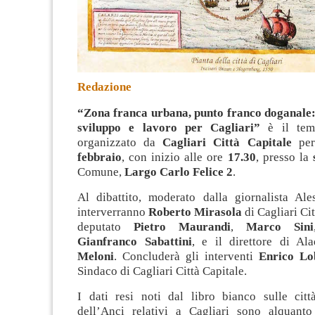
Redazione
“Zona franca urbana, punto franco doganale:
sviluppo e lavoro per Cagliari”
è il tema
organizzato da
Cagliari Città Capitale
pe
febbraio
, con inizio alle ore
17.30
, presso la
Comune,
Largo Carlo Felice 2
.
Al dibattito, moderato dalla giornalista Ale
interverranno
Roberto Mirasola
di Cagliari Cit
deputato
Pietro Maurandi
,
Marco Sini
Gianfranco Sabattini
, e il direttore di A
Meloni
. Concluderà gli interventi
Enrico Lo
Sindaco di Cagliari Città Capitale.
I dati resi noti dal libro bianco sulle citt
dell’Anci relativi a Cagliari sono alquanto