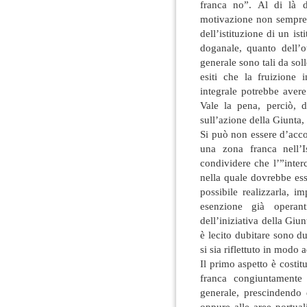
franca no”. Al di là de
motivazione non sempre 
dell’istituzione di un is
doganale, quanto dell’o
generale sono tali da soll
esiti che la fruizione
integrale potrebbe avere
Vale la pena, perciò, d
sull’azione della Giunta
Si può non essere d’accor
una zona franca nell’I
condividere che l’”inter
nella quale dovrebbe ess
possibile realizzarla, i
esenzione già operant
dell’iniziativa della Giun
è lecito dubitare sono d
si sia riflettuto in modo 
Il primo aspetto è costitu
franca congiuntamente 
generale, prescindendo d
oppure alle aree portual