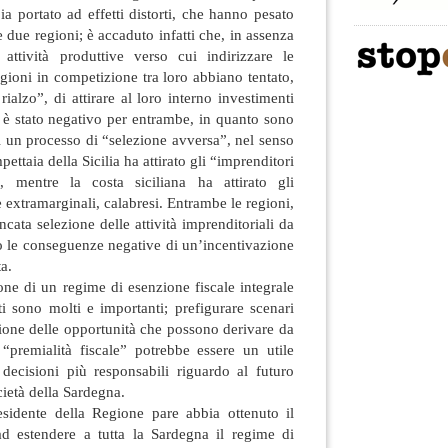
bia portato ad effetti distorti, che hanno pesato
 due regioni; è accaduto infatti che, in assenza
attività produttive verso cui indirizzare le
gioni in competizione tra loro abbiano tentato,
ialzo”, di attirare al loro interno investimenti
ale è stato negativo per entrambe, in quanto sono
 di un processo di “selezione avversa”, nel senso
pettaia della Sicilia ha attirato gli “imprenditori
ni, mentre la costa siciliana ha attirato gli
 extramarginali, calabresi. Entrambe le regioni,
cata selezione delle attività imprenditoriali da
o le conseguenze negative di un’incentivazione
a.
ione di un regime di esenzione fiscale integrale
i sono molti e importanti; prefigurare scenari
ione delle opportunità che possono derivare da
 “premialità fiscale” potrebbe essere un utile
 decisioni più responsabili riguardo al futuro
cietà della Sardegna.
residente della Regione pare abbia ottenuto il
d estendere a tutta la Sardegna il regime di