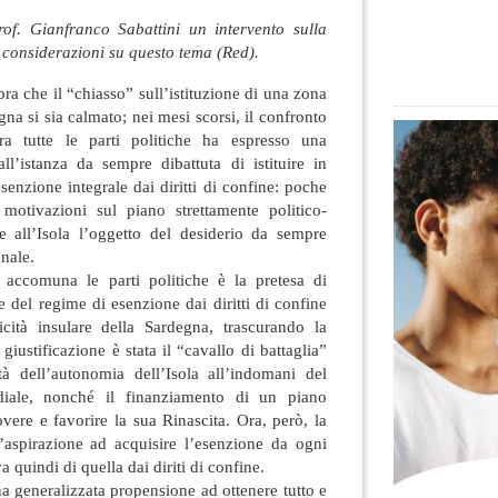
of. Gianfranco Sabattini un intervento sulla
 considerazioni su questo tema (Red).
a che il “chiasso” sull’istituzione di una zona
egna si sia calmato;
nei mesi scorsi, il confronto
tra tutte le parti politiche ha espresso una
ll’istanza da sempre dibattuta di istituire in
enzione integrale dai diritti di confine: poche
 motivazioni sul piano strettamente politico-
re all’Isola l’oggetto del desiderio da sempre
onale.
, accomuna le parti politiche è la pretesa di
ne del regime di esenzione dai diritti di confine
ricità insulare della Sardegna, trascurando la
giustificazione è stata il “cavallo di battaglia”
ità dell’autonomia dell’Isola all’indomani del
diale, nonché il finanziamento di un piano
vere e favorire la sua Rinascita. Ora, però, la
l’aspirazione ad acquisire l’esenzione da ogni
va quindi di quella dai diriti di confine.
na generalizzata propensione ad ottenere tutto e