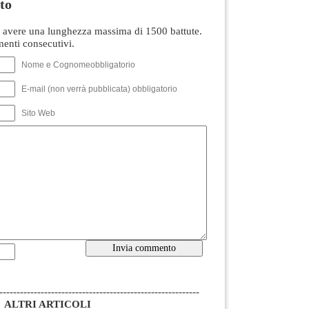
to
avere una lunghezza massima di 1500 battute.
nti consecutivi.
Nome e Cognomeobbligatorio
E-mail (non verrà pubblicata) obbligatorio
Sito Web
----------------------------------------------------------
ALTRI ARTICOLI