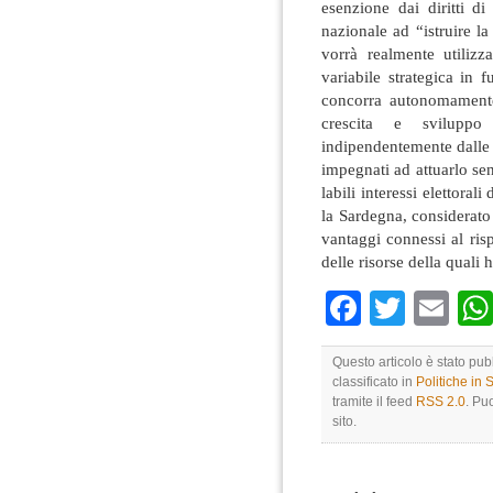
esenzione dai diritti d
nazionale ad “istruire la
vorrà realmente utilizz
variabile strategica in 
concorra autonomamente
crescita e sviluppo
indipendentemente dalle
impegnati ad attuarlo sen
labili interessi elettoral
la Sardegna, considerato
vantaggi connessi al ris
delle risorse della quali 
Faceboo
Twitte
Em
Questo articolo è stato pu
classificato in
Politiche in
tramite il feed
RSS 2.0
. Pu
sito.