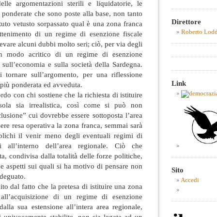
lle argomentazioni sterili e liquidatorie, le
ponderate che sono poste alla base, non tanto
Direttore
tituto vetusto sorpassato qual è una zona franca
Roberto Lod
ttenimento di un regime di esenzione fiscale
evare alcuni dubbi molto seri; ciò, per via degli
 in modo acritico di un regime di esenzione
 sull’economia e sulla società della Sardegna.
i tornare sull’argomento, per una riflessione
Link
, più ponderata ed avveduta.
do con chi sostiene che la richiesta di istituire
sola sia irrealistica, così come si può non
clusione” cui dovrebbe essere sottoposta l’area
ere resa operativa la zona franca, semmai sarà
mplichi il venir meno degli eventuali regimi di
i all’interno dell’area regionale. Ciò che
ta, condivisa dalla totalità delle forze politiche,
ue aspetti sui quali si ha motivo di pensare non
Sito
adeguato.
Accedi
ito dal fatto che la pretesa di istituire una zona
all’acquisizione di un regime di esenzione
alla sua estensione all’intera area regionale,
i univocamente stabilite, non sia legata ad un