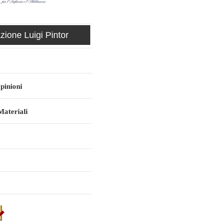
ione Luigi Pintor
pinioni
ateriali