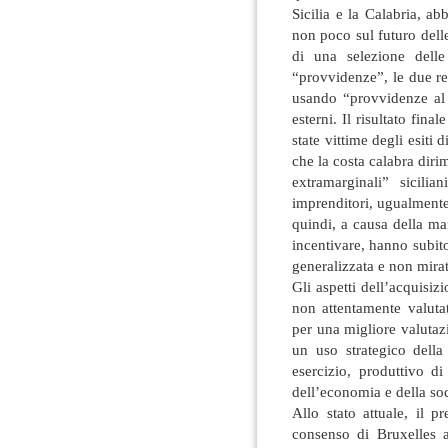
Sicilia e la Calabria, ab
non poco sul futuro delle
di una selezione delle 
“provvidenze”, le due re
usando “provvidenze al r
esterni. Il risultato fin
state vittime degli esiti
che la costa calabra dirim
extramarginali” sicilia
imprenditori, ugualmente
quindi, a causa della man
incentivare, hanno subit
generalizzata e non mirat
Gli aspetti dell’acquisiz
non attentamente valutat
per una migliore valutaz
un uso strategico della
esercizio, produttivo di
dell’economia e della so
Allo stato attuale, il p
consenso di Bruxelles a