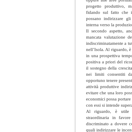
progetto produttivo, 
fidando sul fatto che
possano indirizzare gli
interna verso la produzi
Il secondo aspetto, an
mancata valutazione de
indiscriminatamente a tutt
nell’Isola. Al riguardo, 
in una prospettiva temp
positiva a priori del ric
il sostegno della crescit
nei limiti consentiti d
opportuno tenere present
attività produttive indir
evitare che una loro poss
economici possa portare al
con essi si intende super
Al riguardo, è utile r
straordinaria in favor
discriminato a dovere co
quali indirizzare le incen