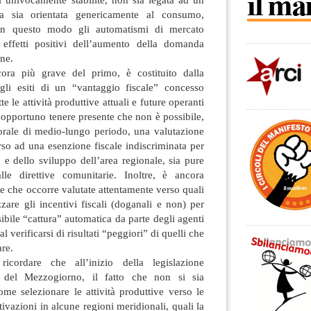
ma sia orientata genericamente al consumo,
 in questo modo gli automatismi di mercato
 effetti positivi dell’aumento della domanda
one.
cora più grave del primo, è costituito dalla
gli esiti di un “vantaggio fiscale” concesso
e le attività produttive attuali e future operanti
è opportuno tenere presente che non è possibile,
orale di medio-lungo periodo, una valutazione
orso ad una esenzione fiscale indiscriminata per
a e dello sviluppo dell’area regionale, sia pure
alle direttive comunitarie. Inoltre, è ancora
e che occorre valutate attentamente verso quali
izzare gli incentivi fiscali (doganali e non) per
ibile “cattura” automatica da parte degli agenti
 verificarsi di risultati “peggiori” di quelli che
are.
icordare che all’inizio della legislazione
e del Mezzogiorno, il fatto che non si sia
me selezionare le attività produttive verso le
tivazioni in alcune regioni meridionali, quali la