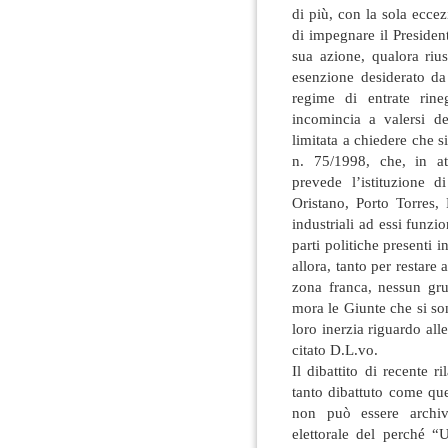
di più, con la sola ecce
di impegnare il Presiden
sua azione, qualora rius
esenzione desiderato da
regime di entrate rin
incomincia a valersi deg
limitata a chiedere che 
n. 75/1998, che, in att
prevede l’istituzione d
Oristano, Porto Torres,
industriali ad essi funzi
parti politiche presenti 
allora, tanto per restare 
zona franca, nessun gru
mora le Giunte che si so
loro inerzia riguardo alle
citato D.L.vo.
Il dibattito di recente
tanto dibattuto come que
non può essere archiv
elettorale del perché 