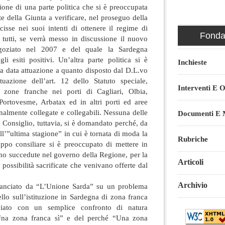
zione di una parte politica che si è preoccupata
te della Giunta a verificare, nel proseguo della
cisse nei suoi intenti di ottenere il regime di
Fondaz
 tutti, se verrà messo in discussione il nuovo
egoziato nel 2007 e del quale la Sardegna
li esiti positivi. Un’altra parte politica si è
Inchieste
sia data attuazione a quanto disposto dal D.L.vo
uazione dell’art. 12 dello Statuto speciale,
Interventi E O
i zone franche nei porti di Cagliari, Olbia,
 Portovesme, Arbatax ed in altri porti ed aree
onalmente collegate e collegabili. Nessuna delle
Documenti E M
in Consiglio, tuttavia, si è domandato perché, da
all’”ultima stagione” in cui è tornata di moda la
Rubriche
ppo consiliare si è preoccupato di mettere in
no succedute nel governo della Regione, per la
Articoli
 possibilità sacrificate che venivano offerte dal
Archivio
 rilanciato da “L’Unione Sarda” su un problema
llo sull’istituzione in Sardegna di zona franca
iato con un semplice confronto di natura
“Una zona franca sì” e del perché “Una zona