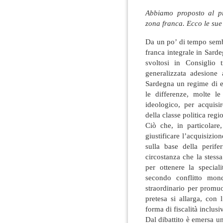
Abbiamo proposto al pr
zona franca. Ecco le sue
Da un po’ di tempo sembr
franca integrale in Sard
svoltosi in Consiglio 
generalizzata adesione a
Sardegna un regime di es
le differenze, molte le
ideologico, per acquisi
della classe politica regi
Ciò che, in particolare
giustificare l’acquisizio
sulla base della perife
circostanza che la stessa 
per ottenere la special
secondo conflitto mon
straordinario per promuo
pretesa si allarga, con 
forma di fiscalità inclusi
Dal dibattito è emersa u