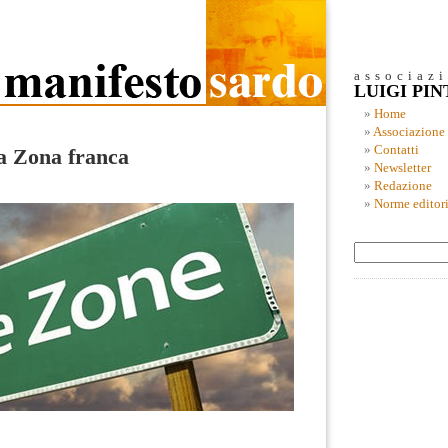
associaz
LUIGI PI
Home
Associazione
Contatti
la Zona franca
Newsletter
Redazione
Norme editori