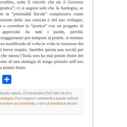
i confine, sotto il vincolo che sia il Governo
 pratica”; ci si augura solo che la Sardegna, se
are la “premialità fiscale” complessiva come
funzione della sua crescita e del suo sviluppo,
 a corredare la “pratica” con un progetto di
 approvato da tutti i partiti, perché,
 maggioranze pro-tempore al potere, si sentano
za modificarlo di volta in volta in funzione dei
i di breve respiro. Sarebbe questa una novità per
 che sinora l’Isola non ha mai potuto fruire dei
petto di una strategia di lungo periodo nell’uso
ha potuto fruire.
k
r
ail
WhatsApp
Condividi
bblicato sabato, 23 Novembre 2013 alle 16:29 e
 Sardegna
. Puoi seguire i commenti a questo articolo
oi
inviare un commento
, o fare un
trackback
dal tuo