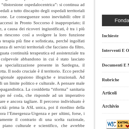
a “distorsione ospedalocentrica”: si continua ad
dali a tutto discapito degli ospedali territoriali
ione. Le conseguenze sono inevitabili: oltre il
Fondaz
 accessi in Pronto Soccorso è inappropriato; il
 a causa dei ricoveri ingiustificati, è tra i più
on riescono così a svolgere la loro funzione
Inchieste
 terapia più fine e sofisticata, perché ingolfati
nza di servizi territoriali che facciano da filtro,
Interventi E O
uata continuità terapeutica ed assistenziale tra
Il colpevole abbandono in cui è stato lasciato
ta specializzazione presente in Sardegna, il
Documenti E M
tta. Il nodo cruciale è il territorio. Ecco perché
regionale appaiono illogiche e irrazionali. Ad
Rubriche
di un limite politico e culturale. A pensare male
pagandistica. La cosiddetta “riforma” sanitaria
Articoli
apo né coda, che risponde ad un imperativo
iare e ancora tagliare. Il percorso individuato è
Archivio
icità: prima la ASL unica, poi il riordino della
cora l’Emergenza-Urgenza e per ultimi, forse, i
attamente il contrario di una scelta razionale,
l piano culturale e scientifico, che avrebbe