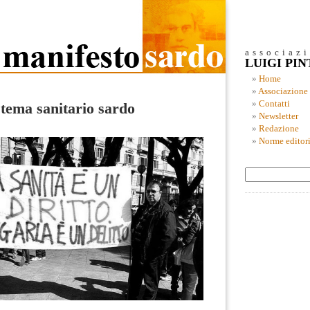
associaz
LUIGI PI
Home
Associazione
Contatti
stema sanitario sardo
Newsletter
Redazione
Norme editori