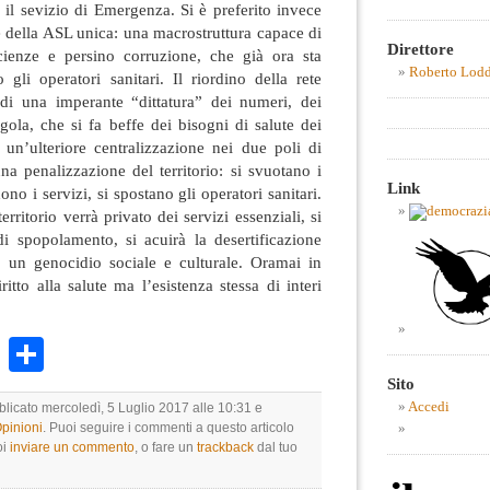
 e il sevizio di Emergenza. Si è preferito invece
e della ASL unica: una macrostruttura capace di
Direttore
icienze e persino corruzione, che già ora sta
Roberto Lod
 gli operatori sanitari. Il riordino della rete
di una imperante “dittatura” dei numeri, dei
rgola, che si fa beffe dei bisogni di salute dei
n un’ulteriore centralizzazione nei due poli di
una penalizzazione del territorio: si svuotano i
Link
ono i servizi, si spostano gli operatori sanitari.
territorio verrà privato dei servizi essenziali, si
di spopolamento, si acuirà la desertificazione
 un genocidio sociale e culturale. Oramai in
ritto alla salute ma l’esistenza stessa di interi
k
r
ail
WhatsApp
Condividi
Sito
Accedi
blicato mercoledì, 5 Luglio 2017 alle 10:31 e
Opinioni
. Puoi seguire i commenti a questo articolo
oi
inviare un commento
, o fare un
trackback
dal tuo