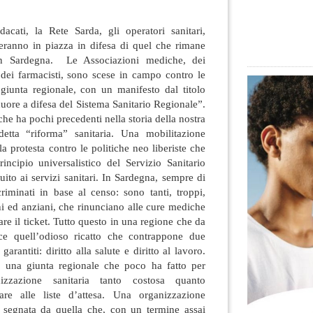
dacati, la Rete Sarda, gli operatori sanitari,
deranno in piazza in difesa di quel che rimane
in Sardegna
. Le Associazioni mediche, dei
e dei farmacisti, sono scese in campo contro le
a giunta regionale, con un manifesto dal titolo
cuore a difesa del Sistema Sanitario Regionale”.
che ha pochi precedenti nella storia della nostra
detta “riforma” sanitaria. Una mobilitazione
la protesta contro le politiche neo liberiste che
incipio universalistico del Servizio Sanitario
uito ai servizi sanitari. In Sardegna, sempre di
criminati in base al censo: sono tanti, troppi,
ni ed anziani, che rinunciano alle cure mediche
e il ticket. Tutto questo in una regione che da
sce quell’odioso ricatto che contrappone due
garantiti: diritto alla salute e diritto al lavoro.
o una giunta regionale che poco ha fatto per
izzazione sanitaria tanto costosa quanto
sare alle liste d’attesa. Una organizzazione
 segnata da quella che, con un termine assai