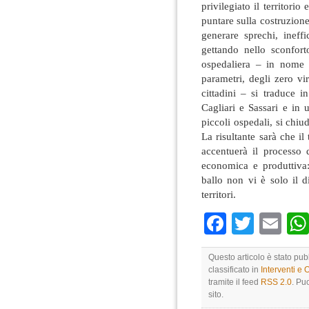
privilegiato il territorio
puntare sulla costruzion
generare sprechi, ineff
gettando nello sconforto
ospedaliera – in nome 
parametri, degli zero vi
cittadini – si traduce i
Cagliari e Sassari e in 
piccoli ospedali, si chiud
La risultante sarà che il 
accentuerà il processo 
economica e produttiva:
ballo non vi è solo il di
territori.
Faceboo
Twitte
Em
Questo articolo è stato pub
classificato in
Interventi e 
tramite il feed
RSS 2.0
. Pu
sito.