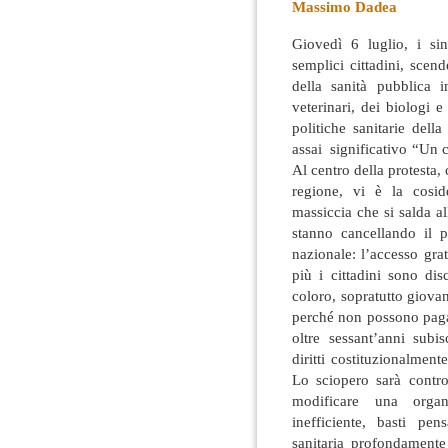
Massimo Dadea
Giovedì 6 luglio, i sin
semplici cittadini, scen
della sanità pubblica 
veterinari, dei biologi 
politiche sanitarie dell
assai significativo “Un 
Al centro della protesta, 
regione, vi è la cosid
massiccia che si salda al
stanno cancellando il pr
nazionale: l’accesso grat
più i cittadini sono dis
coloro, sopratutto giova
perché non possono pagar
oltre sessant’anni subi
diritti costituzionalmente 
Lo sciopero sarà contr
modificare una organ
inefficiente, basti pen
sanitaria profondamente