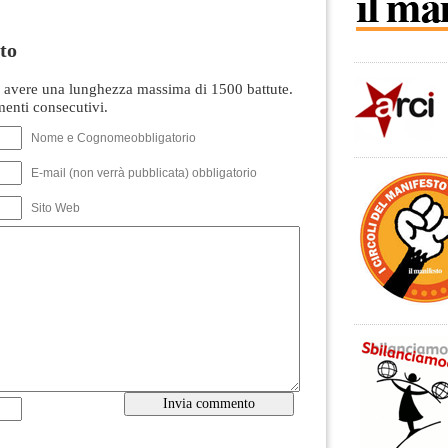
to
avere una lunghezza massima di 1500 battute.
nti consecutivi.
Nome e Cognomeobbligatorio
E-mail (non verrà pubblicata) obbligatorio
Sito Web