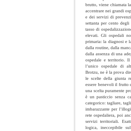
brutto, viene chiamata l
accentrare nei grandi ospe
e dei servizi di prevenz
settanta per cento degli
tasso di ospedalizzazione,
elevati. Gli ospedali n
primaria: la diagnosi e la
dalla routine, dalla manca
dalla assenza di una adeg
ospedale e territorio. 
l’unico ospedale di al
Brotzu, ne è la prova dire
le scelte della giunta 
essere benevoli il frutto 
una scelta puramente pro
è un pasticcio senza c
categorico: tagliare, tagl
imbarazzante per l’illog
rete ospedaliera, poi an
servizi territoriali. Es
logica, ineccepibile su