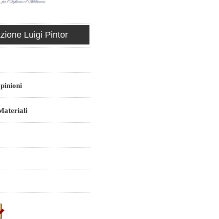
ione Luigi Pintor
pinioni
ateriali