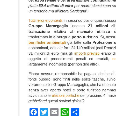
dell’
ex
Arsenale
e dell’
area
militare contigua al 
piatto
50,4 milioni di euro
per ridare slancio non so
un territorio ma all’intera Sardegna
”.
Tutti felici e contenti
, in secondo piano, quasi sussurra
Gruppo Marcegaglia
incassa
21 milioni di
transazione
relativa al
mancato utilizzo
de
trasformato in
albergo
e
porto turistico
.
Sì, nessu
bonifiche ambientali
già fatte dalla
Protezione c
contaminati, costate fra i 24,140 milioni
(dati Protez
31 milioni di euro
(ma gli
importi previsti
erano di 
oggetto di procedimenti penali ed erariali,
s
largamente incomplete
(per non dire altro).
Finora
nessun responsabile
ha pagato,
decine di 
fondi pubblici
sono finiti nelle solite tasche, l’u
veramente è il
Gruppo Marcegaglia
, che ha ottenut
senza aver aperto hotel e porto turistico nemm
avvicinano le
elezioni politiche
del prossimo 4 marzo
gabbellarci
questi
risultati gioiosi
?
Facebook
Twitter
Email
WhatsApp
Condividi