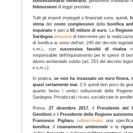
concessionario minerario
, perlomeno mediante l’
fideiussioni
di legge prestate.
Tutti gli importi impiegati o finanziati sono, quindi,
f
stima
del
costo complessivo
della
bonifica am
inquinato
è pari a
65 milioni di euro
.
La
Regione
Sardegna
annuncia
di intervenire per la realizzazio
di bonifica ai sensi dell’art. 245 del decreto legisla
s.m.i., con
successiva facoltà di rivalsa
ne
responsabile dell’inquinamento per le spese di boni
danno ambientale subìto (art. 253 del decreto legis
e s,m.i.).
In pratica,
se non ha incassato un euro finora, 
quasi certamente mai
.
C’è quindi ben poco da gioir
quanto fanno i vertici istituzionali della Regio
Sardegna.
Privatizzati i ricavi, socializzate le perdit
Roma,
27 dicembre 2017
, il
Presidente del 
Gentiloni
e il
Presidente della Regione autonoma
Francesco Pigliaru
sottoscrivono
una specific
bonifica
, il
risanamento ambientale
e la
rigen