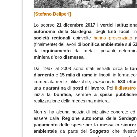
[Stefano Deliperi]
Lo scorso
21 dicembre 2017
i
vertici istituziona
autonoma della Sardegna
, degli
Enti locali
int
società regionali
coinvolte
hanno presenziato
(finalmente) dei lavori di
bonifica ambientale
sui
53
dall’
inquinamento
da metalli pesanti determina
miniera d’oro dismessa
.
Dal 1997 al 2008 sono stati estratti circa
5 ton
d’argento
e
15 mila di rame
in lingotti in forma c
immediatamente utilizzabile,
macinando
530 ettar
una
quarantina
di
posti di lavoro
.
Poi
il
disastro
inizia la
bonifica
, sempre
a spese pubbliche
realizzazione della medesima miniera.
Non si ha alcuna notizia di iniziative concrete ed 
essere dalla
Regione autonoma della Sardegn
pagamento delle spese per la messa in sicurezza
ambientale
da parte del
Soggetto
che rivestiv