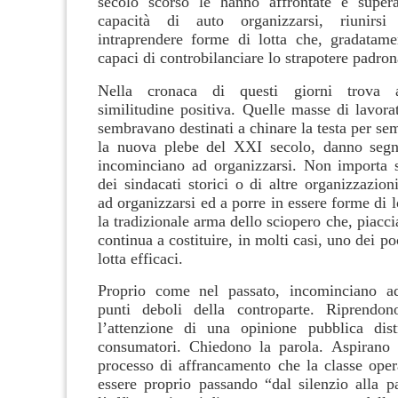
secolo scorso le hanno affrontate e supera
capacità di auto organizzarsi, riunirsi
intraprendere forme di lotta che, gradatame
capaci di controbilanciare lo strapotere padron
Nella cronaca di questi giorni trova 
similitudine positiva. Quelle masse di lavora
sembravano destinati a chinare la testa per sem
la nuova plebe del XXI secolo, danno segni
incominciano ad organizzarsi. Non importa s
dei sindacati storici o di altre organizzazio
ad organizzarsi ed a porre in essere forme di l
la tradizionale arma dello sciopero che, piacci
continua a costituire, in molti casi, uno dei po
lotta efficaci.
Proprio come nel passato, incominciano ad
punti deboli della controparte. Riprendono
l’attenzione di una opinione pubblica dist
consumatori. Chiedono la parola. Aspirano 
processo di affrancamento che la classe oper
essere proprio passando “dal silenzio alla p