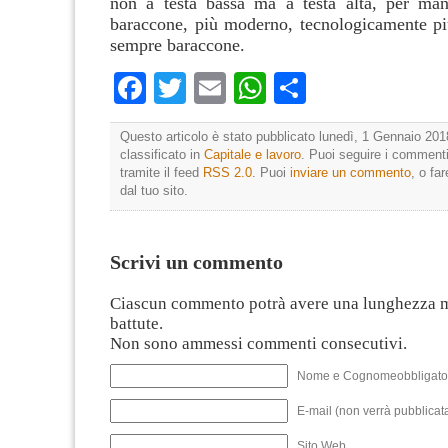
non a testa bassa ma a testa alta, per mand
baraccone, più moderno, tecnologicamente p
sempre baraccone.
Facebook
Twitter
Email
WhatsApp
Condividi
Questo articolo è stato pubblicato lunedì, 1 Gennaio 201
classificato in
Capitale e lavoro
. Puoi seguire i commenti
tramite il feed
RSS 2.0
. Puoi
inviare un commento
, o fa
dal tuo sito.
Scrivi un commento
Ciascun commento potrà avere una lunghezza 
battute.
Non sono ammessi commenti consecutivi.
Nome e Cognomeobbligato
E-mail (non verrà pubblicata
Sito Web