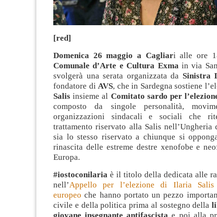
[red]
Domenica 26 maggio
a Cagliar
i alle ore 
Comunale d’Arte e Cultura Exma
in via San
svolgerà una serata organizzata da
Sinistra 
fondatore di
AVS
, che in Sardegna sostiene l’e
Salis
insieme al
Comitato sardo per l’elezione
composto da singole personalità, movime
organizzazioni sindacali e sociali che ri
trattamento riservato alla Salis nell’Ungheria
sia lo stesso riservato a chiunque si opponga
rinascita delle estreme destre xenofobe e neof
Europa.
#iostoconilaria
è il titolo della dedicata alle 
nell’
Appello per l’elezione di Ilaria Salis
europeo
che hanno portato un pezzo important
civile e della politica prima al sostegno della
l
giovane insegnante antifascista
e poi alla p