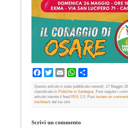
Facebook
Twitter
Email
WhatsApp
Condividi
Questo articolo è stato pubblicato venerdì, 17 Maggio 20
classificato in
Politiche in Sardegna
. Puoi seguire i com
articolo tramite il feed
RSS 2.0
. Puoi
inviare un commen
trackback
dal tuo sito.
Scrivi un commento