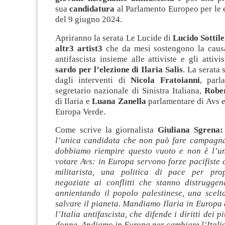
sua
candidatura
al Parlamento Europeo per le e
del 9 giugno 2024.
Apriranno la serata Le Lucide di
Lucido Sottile
altr3 artist3
che da mesi sostengono la caus
antifascista insieme alle attiviste e gli attivi
sardo per l’elezione di Ilaria Salis
. La serata 
dagli interventi di
Nicola Fratoianni
, parl
segretario nazionale di Sinistra Italiana,
Rober
di Ilaria e
Luana Zanella
parlamentare di Avs e
Europa Verde.
Come scrive la giornalista
Giuliana Sgrena:
l’unica candidata che non può fare campagna 
dobbiamo riempire questo vuoto e non è l’u
votare Avs: in Europa servono forze pacifiste 
militarista, una politica di pace per prop
negoziate ai conflitti che stanno distrugge
annientando il popolo palestinese, una scelt
salvare il pianeta. Mandiamo Ilaria in Europa
l’Italia antifascista, che difende i diritti dei p
donne. Andiamo in Europa per cambiare l’Itali