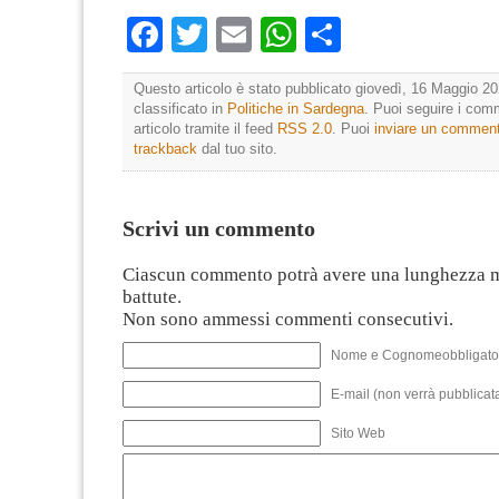
Facebook
Twitter
Email
WhatsApp
Condividi
Questo articolo è stato pubblicato giovedì, 16 Maggio 20
classificato in
Politiche in Sardegna
. Puoi seguire i com
articolo tramite il feed
RSS 2.0
. Puoi
inviare un commen
trackback
dal tuo sito.
Scrivi un commento
Ciascun commento potrà avere una lunghezza 
battute.
Non sono ammessi commenti consecutivi.
Nome e Cognomeobbligato
E-mail (non verrà pubblicata
Sito Web