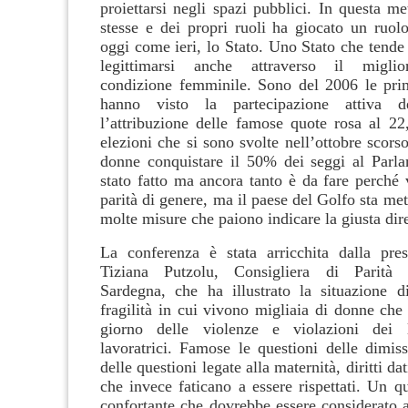
proiettarsi negli spazi pubblici. In questa m
stesse e dei propri ruoli ha giocato un ruol
oggi come ieri, lo Stato. Uno Stato che tende
legittimarsi anche attraverso il miglio
condizione femminile. Sono del 2006 le pri
hanno visto la partecipazione attiva 
l’attribuzione delle famose quote rosa al 2
elezioni che si sono svolte nell’ottobre scors
donne conquistare il 50% dei seggi al Parl
stato fatto ma ancora tanto è da fare perché 
parità di genere, ma il paese del Golfo sta m
molte misure che paiono indicare la giusta dir
La conferenza è stata arricchita dalla pre
Tiziana Putzolu, Consigliera di Parità 
Sardegna, che ha illustrato la situazione di
fragilità in cui vivono migliaia di donne che
giorno delle violenze e violazioni dei l
lavoratrici. Famose le questioni delle dimiss
delle questioni legate alla maternità, diritti dat
che invece faticano a essere rispettati. Un q
confortante che dovrebbe essere considerato 