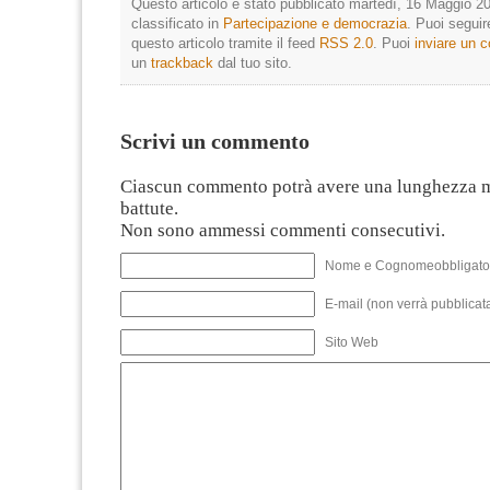
Questo articolo è stato pubblicato martedì, 16 Maggio 20
classificato in
Partecipazione e democrazia
. Puoi segui
questo articolo tramite il feed
RSS 2.0
. Puoi
inviare un
un
trackback
dal tuo sito.
Scrivi un commento
Ciascun commento potrà avere una lunghezza 
battute.
Non sono ammessi commenti consecutivi.
Nome e Cognomeobbligato
E-mail (non verrà pubblicata
Sito Web