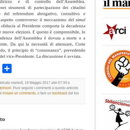
dirizzo e di controllo dell’Assemblea.
onei strumenti di partecipazione dei cittadini
to del referendum abrogativo, consultivo e
 aspetto controverso: il meccanismo del
simul
a sfiducia al Presidente comporta la decadenza
e nuove elezioni. E questo è comprensibile, lo
adenza dell’Assemblea è dovuta a morte o a
nte. Da qui la necessità di attenuare, Corte
ndo, il principio di “consonanza”, prevedendo
 del vice-Presidente. La discussione è avviata.
k
r
ail
WhatsApp
Condividi
bblicato martedì, 16 Maggio 2017 alle 07:30 e
Opinioni
. Puoi seguire i commenti a questo articolo
oi
inviare un commento
, o fare un
trackback
dal tuo
to