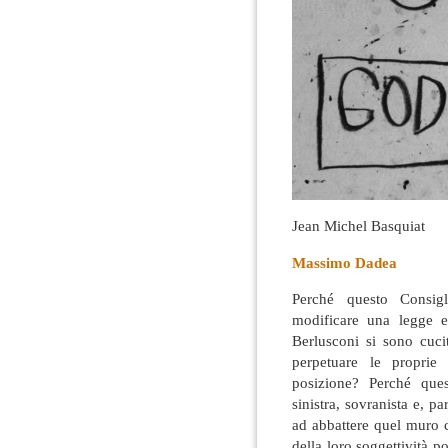
Jean Michel Basquiat
Massimo Dadea
Perché questo Consig
modificare una legge el
Berlusconi si sono cuci
perpetuare le proprie 
posizione?
Perché quest
sinistra, sovranista e, p
ad abbattere quel muro c
della loro soggettività po