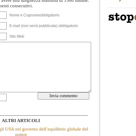
avere una lunghezza massima di 1500 battute.
nti consecutivi.
Nome e Cognomeobbligatorio
E-mail (non verrà pubblicata) obbligatorio
Sito Web
----------------------------------------------------------
ALTRI ARTICOLI
gli USA nel governo dell’equilibrio globale del
potere