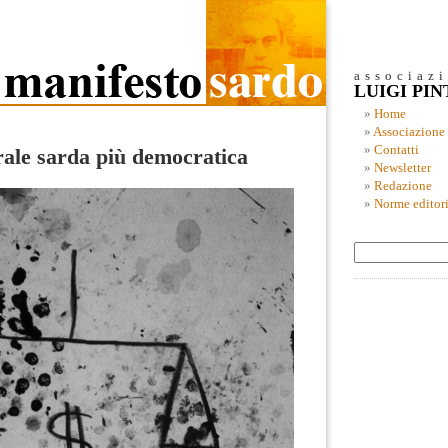
associaz
LUIGI PI
Home
Associazione
Contatti
rale sarda più democratica
Newsletter
Redazione
Norme editori