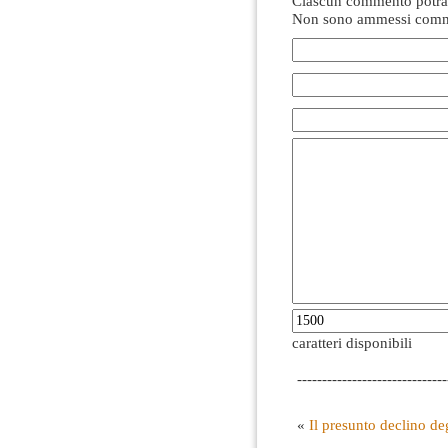
Ciascun commento potrà 
Non sono ammessi comme
caratteri disponibili
------------------------------
«
Il presunto declino de