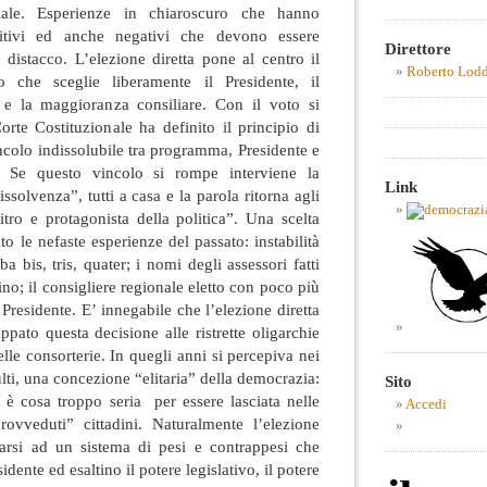
iale. Esperienze in chiaroscuro che hanno
sitivi ed anche negativi che devono essere
Direttore
 distacco. L’elezione diretta pone al centro il
Roberto Lod
no che sceglie liberamente il Presidente, il
 la maggioranza consiliare. Con il voto si
orte Costituzionale ha definito il principio di
ncolo indissolubile tra programma, Presidente e
. Se questo vincolo si rompe interviene la
Link
ssolvenza”, tutti a casa e la parola ritorna agli
rbitro e protagonista della politica”. Una scelta
o le nefaste esperienze del passato: instabilità
a bis, tris, quater; i nomi degli assessori fatti
ino; il consigliere regionale eletto con poco più
 Presidente. E’ innegabile che l’elezione diretta
ppato questa decisione alle ristrette oligarchie
delle consorterie. In quegli anni si percepiva nei
lti, una concezione “elitaria” della democrazia:
Sito
e è cosa troppo seria per essere lasciata nelle
Accedi
ovveduti” cittadini. Naturalmente l’elezione
arsi ad un sistema di pesi e contrappesi che
idente ed esaltino il potere legislativo, il potere