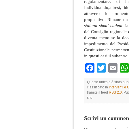
regolamentare, di in
Individuando,altresì, id
attraverso lo strumen
propositivo. Rimane un
stabunt simul cadent
: l
del Consiglio regionale 
diventa meno se la dec
impedimento del Preside
Costituzionale permette
in questi casi il subentro
Faceboo
Twitte
Em
Questo articolo è stato pu
classificato in
Interventi e 
tramite il feed
RSS 2.0
. Pu
sito.
Scrivi un commen