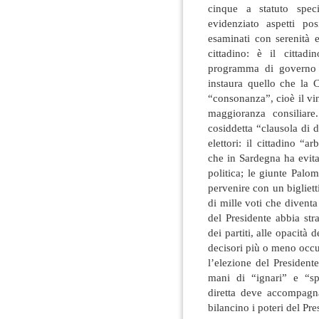
cinque a statuto spec
evidenziato aspetti po
esaminati con serenità e
cittadino: è il cittadi
programma di governo e
instaura quello che la C
“consonanza”, cioè il vi
maggioranza consiliare
cosiddetta “clausola di di
elettori: il cittadino “a
che in Sardegna ha evitat
politica; le giunte Palomb
pervenire con un bigliett
di mille voti che diventa
del Presidente abbia stra
dei partiti, alle opacità 
decisori più o meno occu
l’elezione del President
mani di “ignari” e “spr
diretta deve accompagn
bilancino i poteri del Pres