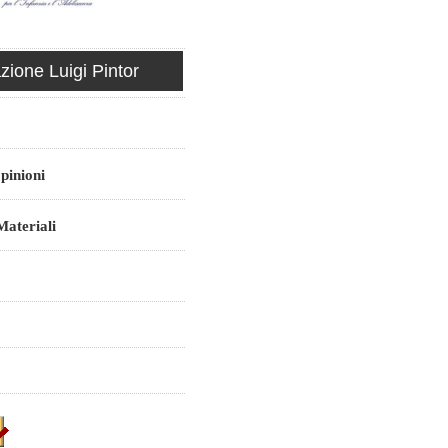
ione Luigi Pintor
pinioni
ateriali