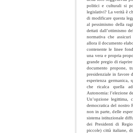
politici e culturali si 
legislativi? La verità è
di modificare questa leg
al pessimismo della rag
dettati dall’ottimismo 
normativa che assicuri 
allora il documento elab
contenente le linee fond
una vera e propria propos
grande pregio di riaprir
documento propone, tr
presidenziale in favore 
esperienza germanica, 
che ricalca quella ad
Autonomia: l’elezione de
Un’opzione legittima, co
democratica del nostro 
non in parte, delle espe
sistema istituzionale diff
dei Presidenti di Regi
piccole) città italiane, d