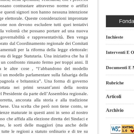
possano contrastare attraverso norme o artifizi
 che questi signori non hanno nessuna intenzione
ge elettorale. Queste considerazioni improntate
Fondaz
ione non devono escludere tutti quei tentativi
della volontà che possano portare ad una nuova
Inchieste
governabilità e rappresentatività. Ben venga
orato dal Coordinamento regionale dei Comitati
amentali per la riforma della legge elettorale:
Interventi E O
ta di legge Statutaria. Una iniziativa che ha il
e un confronto rimasto fermo per troppi anni. Il
Documenti E M
a le altre cose , “l’abbandono del modello
di un modello parlamentare sulla falsariga della
spagnola e britannica”. Una forma di governo
Rubriche
ottata nei primi sessant’anni della nostra
l Presidente da parte dell’Assemblea regionale.
Articoli
rretta, ancorata alla storia e alla tradizione
Paese. Una scelta che però non tiene conto, se
Archivio
rienze maturate in questi anni in seno al nostro
uso che affida alla elezione diretta dei Sindaci e
one, le sorti delle maggiori (ma anche delle
i tutte le regioni a statuto ordinario e di tre su