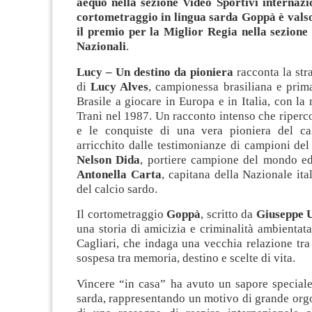
aequo nella sezione Video Sportivi internazio
cortometraggio in lingua sarda Goppà è valso
il premio per la Miglior Regia nella sezion
Nazionali
.
Lucy – Un destino da pioniera
racconta la stra
di
Lucy Alves
, campionessa brasiliana e prima
Brasile a giocare in Europa e in Italia, con l
Trani nel 1987. Un racconto intenso che ripercor
e le conquiste di una vera pioniera del ca
arricchito dalle testimonianze di campioni del 
Nelson Dida
, portiere campione del mondo ed
Antonella Carta
, capitana della Nazionale ita
del calcio sardo.
Il cortometraggio
Goppà
, scritto da
Giuseppe 
una storia di amicizia e criminalità ambientata 
Cagliari, che indaga una vecchia relazione tra
sospesa tra memoria, destino e scelte di vita.
Vincere “in casa” ha avuto un sapore speciale
sarda, rappresentando un motivo di grande orgo