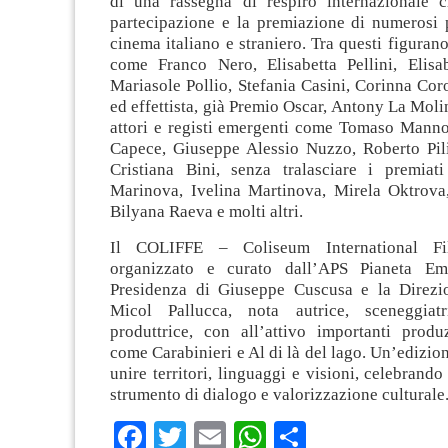
di una rassegna di respiro internazionale 
partecipazione e la premiazione di numerosi p
cinema italiano e straniero. Tra questi figuran
come Franco Nero, Elisabetta Pellini, Elisab
Mariasole Pollio, Stefania Casini, Corinna Coro
ed effettista, già Premio Oscar, Antony La Moli
attori e registi emergenti come Tomaso Mann
Capece, Giuseppe Alessio Nuzzo, Roberto Pil
Cristiana Bini, senza tralasciare i premiati
Marinova, Ivelina Martinova, Mirela Oktrov
Bilyana Raeva e molti altri.
Il COLIFFE – Coliseum International Fi
organizzato e curato dall’APS Pianeta Emp
Presidenza di Giuseppe Cuscusa e la Direzio
Micol Pallucca, nota autrice, sceneggiatr
produttrice, con all’attivo importanti produz
come Carabinieri e Al di là del lago. Un’edizio
unire territori, linguaggi e visioni, celebrand
strumento di dialogo e valorizzazione culturale
Facebook
Twitter
Email
WhatsApp
Condividi