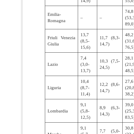
14,9)
55,0
74,8
Emilia-
–
–
(53,
Romagna
89,0
13,7
48,2
Friuli Venezia
11,7 (8,3-
(8,5-
(31,
Giulia
14,7)
15,6)
76,5
7,4
28,1
10,3 (7,5-
Lazio
(3,0-
(21,
24,5)
13,7)
48,5
10,4
27,6
12,2 (8,6-
Liguria
(8,7-
(20,
14,7)
11,4)
38,2
9,1
39,0
8,9 (6,3-
Lombardia
(5,8-
(25,
14,3)
12,5)
83,5
9,1
30,8
7,7 (5,0-