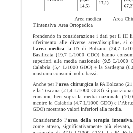
17,1)
14,5)
67,2
Area medica Area Chiru
T.Intensiva Area Ortopedica
Prendendo in considerazione i dati per il III l
riferimento alle diverse aree/discipline, si 
l’
area medica
la PA di Bolzano (24,7 L/1
Basilicata (19,7 L/1000 GDO) hanno consum
superiori alla media nazionale (9,5 L/1000
Calabria (5,4 L/1000 GDO) e la Sardegna (6
mostrano consumi molto bassi.
Anche per l’
area chirurgica
la PA Bolzano (2
e la Toscana (21,4 L/1000 GDO) si posizionano
consumi, ben sopra la media nazionale (10,
mentre la Calabria (4,7 L/1000 GDO) e l’Abru
GDO) mostrano valori inferiori alla media.
Considerando l’
area della terapia intensiv
come atteso, significativamente più elevato
nazionale di 37,9 L/1000 GDO. La PA Bolza