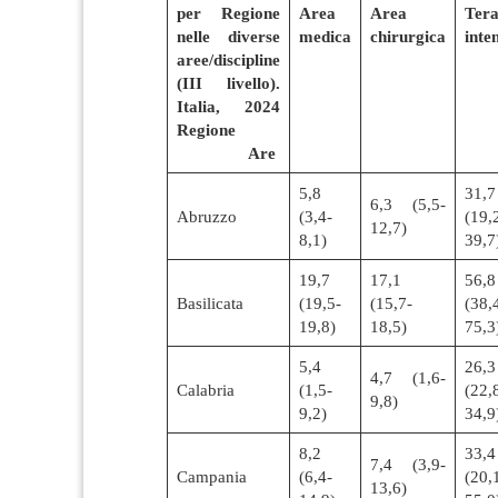
per Regione
Area
Area
Tera
nelle diverse
medica
chirurgica
inte
aree/discipline
(III livello).
Italia, 2024
Regione
Are
5,8
31,7
6,3 (5,5-
Abruzzo
(3,4-
(19,
12,7)
8,1)
39,7
19,7
17,1
56,8
Basilicata
(19,5-
(15,7-
(38,
19,8)
18,5)
75,3
5,4
26,3
4,7 (1,6-
Calabria
(1,5-
(22,
9,8)
9,2)
34,9
8,2
33,4
7,4 (3,9-
Campania
(6,4-
(20,
13,6)