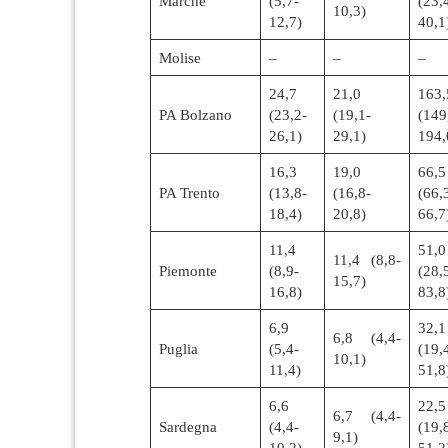
Marche
(5,7-
(23,
10,3)
12,7)
40,1
Molise
–
–
–
24,7
21,0
163,
PA Bolzano
(23,2-
(19,1-
(149
26,1)
29,1)
194,
16,3
19,0
66,5
PA Trento
(13,8-
(16,8-
(66,
18,4)
20,8)
66,7
11,4
51,0
11,4 (8,8-
Piemonte
(8,9-
(28,
15,7)
16,8)
83,8
6,9
32,1
6,8 (4,4-
Puglia
(5,4-
(19,
10,1)
11,4)
51,8
6,6
22,5
6,7 (4,4-
Sardegna
(4,4-
(19,
9,1)
10,2)
51,2