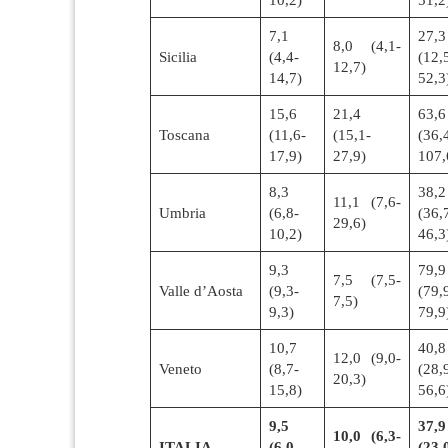
7,1
27,3
8,0 (4,1-
Sicilia
(4,4-
(12,
12,7)
14,7)
52,3
15,6
21,4
63,6
Toscana
(11,6-
(15,1-
(36,
17,9)
27,9)
107,
8,3
38,2
11,1 (7,6-
Umbria
(6,8-
(36,
29,6)
10,2)
46,3
9,3
79,9
7,5 (7,5-
Valle d’Aosta
(9,3-
(79,
7,5)
9,3)
79,9
10,7
40,8
12,0 (9,0-
Veneto
(8,7-
(28,
20,3)
15,8)
56,6
9,5
37,9
10,0 (6,3-
ITALIA
(6,0-
(23,