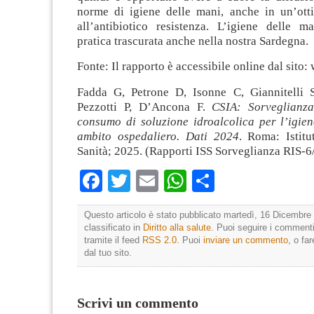
norme di igiene delle mani, anche in un’otti
all’antibiotico resistenza. L’igiene delle 
pratica trascurata anche nella nostra Sardegna.
Fonte: Il rapporto è accessibile online dal sito: 
Fadda G, Petrone D, Isonne C, Giannitelli 
Pezzotti P, D’Ancona F.
CSIA: Sorveglianza
consumo di soluzione idroalcolica per l’igien
ambito ospedaliero. Dati 2024
. Roma: Istitu
Sanità; 2025. (Rapporti ISS Sorveglianza RIS-6
Facebook
Twitter
Email
WhatsApp
Condividi
Questo articolo è stato pubblicato martedì, 16 Dicembre 
classificato in
Diritto alla salute
. Puoi seguire i commenti
tramite il feed
RSS 2.0
. Puoi
inviare un commento
, o fa
dal tuo sito.
Scrivi un commento