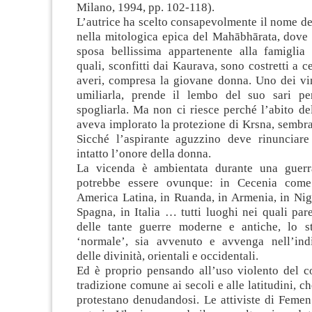
Milano, 1994, pp. 102-118).
L’autrice ha scelto consapevolmente il nome de
nella mitologica epica del Mahābhārata, dove
sposa bellissima appartenente alla famiglia d
quali, sconfitti dai Kaurava, sono costretti a ce
averi, compresa la giovane donna. Uno dei vin
umiliarla, prende il lembo del suo sari pe
spogliarla. Ma non ci riesce perché l’abito de
aveva implorato la protezione di Krsna, sembra
Sicché l’aspirante aguzzino deve rinunciare
intatto l’onore della donna.
La vicenda è ambientata durante una guerr
potrebbe essere ovunque: in Cecenia come
America Latina, in Ruanda, in Armenia, in Nige
Spagna, in Italia … tutti luoghi nei quali par
delle tante guerre moderne e antiche, lo s
‘normale’, sia avvenuto e avvenga nell’indi
delle divinità, orientali e occidentali.
Ed è proprio pensando all’uso violento del c
tradizione comune ai secoli e alle latitudini, c
protestano denudandosi. Le attiviste di Feme