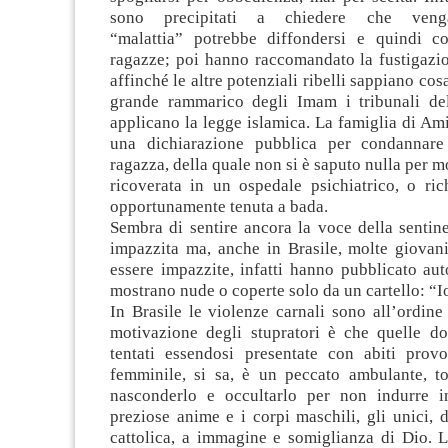
sono precipitati a chiedere che veng
“malattia” potrebbe diffondersi e quindi co
ragazze; poi hanno raccomandato la fustigazio
affinché le altre potenziali ribelli sappiano cos
grande rammarico degli Imam i tribunali de
applicano la legge islamica. La famiglia di Ami
una dichiarazione pubblica per condannare 
ragazza, della quale non si è saputo nulla per mo
ricoverata in un ospedale psichiatrico, o ric
opportunamente tenuta a bada.
Sembra di sentire ancora la voce della sentin
impazzita ma, anche in Brasile, molte giova
essere impazzite, infatti hanno pubblicato auto
mostrano nude o coperte solo da un cartello: “I
In Brasile le violenze carnali sono all’ordine
motivazione degli stupratori è che quelle d
tentati essendosi presentate con abiti provo
femminile, si sa, è un peccato ambulante, t
nasconderlo e occultarlo per non indurre i
preziose anime e i corpi maschili, gli unici, d
cattolica, a immagine e somiglianza di Dio. L