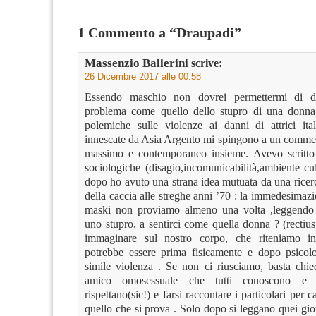
1 Commento a “Draupadi”
Massenzio Ballerini
scrive:
26 Dicembre 2017 alle 00:58
Essendo maschio non dovrei permettermi di d
problema come quello dello stupro di una donna,
polemiche sulle violenze ai danni di attrici ita
innescate da Asia Argento mi spingono a un comme
massimo e contemporaneo insieme. Avevo scritto l
sociologiche (disagio,incomunicabilità,ambiente cult
dopo ho avuto una strana idea mutuata da una ricer
della caccia alle streghe anni ’70 : la immedesimaz
maski non proviamo almeno una volta ,leggendo i
uno stupro, a sentirci come quella donna ? (rectius
immaginare sul nostro corpo, che riteniamo inv
potrebbe essere prima fisicamente e dopo psicol
simile violenza . Se non ci riusciamo, basta chied
amico omosessuale che tutti conoscono e “
rispettano(sic!) e farsi raccontare i particolari per 
quello che si prova . Solo dopo si leggano quei gi