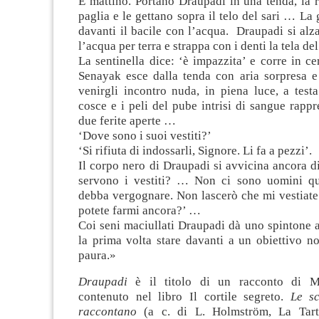
È mattino. Portano Draupadi in una tenda, la 
paglia e le gettano sopra il telo del sari … La 
davanti il bacile con l’acqua. Draupadi si alza
l’acqua per terra e strappa con i denti la tela del
La sentinella dice: ‘è impazzita’ e corre in c
Senayak esce dalla tenda con aria sorpresa 
venirgli incontro nuda, in piena luce, a test
cosce e i peli del pube intrisi di sangue rappr
due ferite aperte …
‘Dove sono i suoi vestiti?’
‘Si rifiuta di indossarli, Signore. Li fa a pezzi’.
Il corpo nero di Draupadi si avvicina ancora 
servono i vestiti? … Non ci sono uomini qu
debba vergognare. Non lascerò che mi vestiate
potete farmi ancora?’ …
Coi seni maciullati Draupadi dà uno spintone 
la prima volta stare davanti a un obiettivo n
paura.»
Draupadi
è il titolo di un racconto di M
contenuto nel libro Il cortile segreto.
Le sc
raccontano
(a c. di L. Holmström, La Tarta