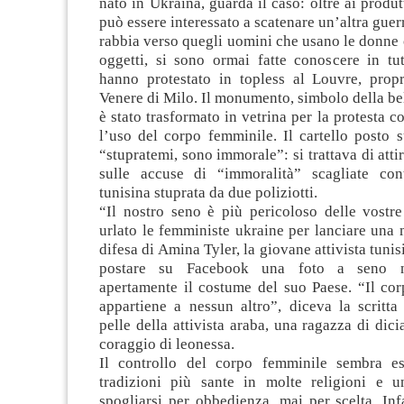
nato in Ukraina, guarda il caso: oltre ai produt
può essere interessato a scatenare un’altra guer
rabbia verso quegli uomini che usano le donne
oggetti, si sono ormai fatte conoscere in tu
hanno protestato in topless al Louvre, propr
Venere di Milo. Il monumento, simbolo della be
è stato trasformato in vetrina per la protesta c
l’uso del corpo femminile. Il cartello posto s
“stupratemi, sono immorale”: si trattava di atti
sulle accuse di “immoralità” scagliate co
tunisina stuprata da due poliziotti.
“Il nostro seno è più pericoloso delle vostre
urlato le femministe ukraine per lanciare una 
difesa di Amina Tyler, la giovane attivista tuni
postare su Facebook una foto a seno n
apertamente il costume del suo Paese. “Il co
appartiene a nessun altro”, diceva la scritta
pelle della attivista araba, una ragazza di dic
coraggio di leonessa.
Il controllo del corpo femminile sembra es
tradizioni più sante in molte religioni e 
spogliarsi per obbedienza, mai per scelta. Inf