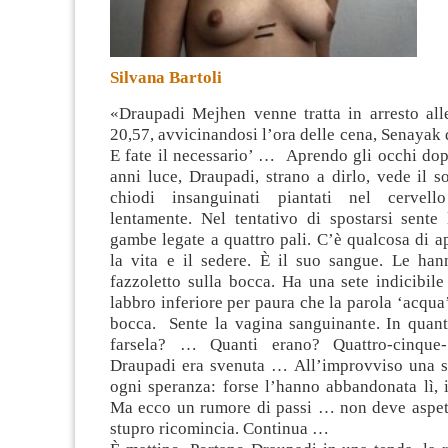
Silvana Bartoli
«Draupadi Mejhen venne tratta in arresto al
20,57, avvicinandosi l’ora delle cena, Senayak d
E fate il necessario’ … Aprendo gli occhi dop
anni luce, Draupadi, strano a dirlo, vede il s
chiodi insanguinati piantati nel cervel
lentamente. Nel tentativo di spostarsi sente 
gambe legate a quattro pali. C’è qualcosa di a
la vita e il sedere. È il suo sangue
. Le hann
fazzoletto sulla bocca. Ha una sete indicibil
labbro inferiore per paura che la parola ‘acqua’
bocca. Sente la vagina sanguinante. In quant
farsela? … Quanti erano? Quattro-cinque- 
Draupadi era svenuta … All’improvviso una s
ogni speranza: forse l’hanno abbandonata lì, i
Ma ecco un rumore di passi … non deve aspett
stupro ricomincia. Continua …