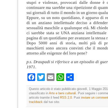
stupri e violenze, provocati dalle donne è 
continuare ma sarebbe una ripetizione di quant
sui giornali di tutto il mondo in un giorno qual
Eppure, su un noto quotidiano, è apparso di re
di un anziano intellettuale deciso a difendere
sessualità maschile a qualunque età. Mi chied
ci sarebbe stata se UNA anziana intellettuale
pagina di un quotidiano per avanzare la stessa r
Dopo 5000 anni di storia, molti più di pre
maschietti sono ancora convinti che il mond
attorno alle esigenze del loro pene?
p.s. Draupadi si riferisce a un episodio di gue
1971.
Facebook
Twitter
Email
WhatsApp
Condividi
Questo articolo è stato pubblicato giovedì, 1 Maggio 201
classificato in
Arte e beni culturali
. Puoi seguire i comme
articolo tramite il feed
RSS 2.0
. Puoi
inviare un commen
trackback
dal tuo sito.