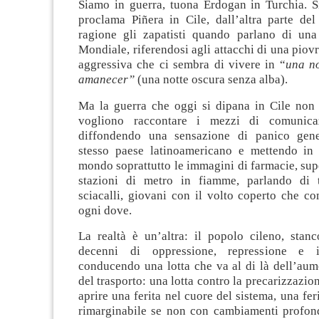
Siamo in guerra, tuona Erdogan in Turchia. S
proclama Piñera in Cile, dall’altra parte d
ragione gli zapatisti quando parlano di un
Mondiale, riferendosi agli attacchi di una piov
aggressiva che ci sembra di vivere in “
una n
amanecer”
(una notte oscura senza alba)
.
Ma la guerra che oggi si dipana in Cile non 
vogliono raccontare i mezzi di comunicazi
diffondendo una sensazione di panico gener
stesso paese latinoamericano e mettendo in r
mondo soprattutto le immagini di farmacie, sup
stazioni di metro in fiamme, parlando di ter
sciacalli, giovani con il volto coperto che c
ogni dove.
La realtà è un’altra: il popolo cileno, stanc
decenni di oppressione, repressione e in
conducendo una lotta che va al di là dell’aum
del trasporto: una lotta contro la precarizzazion
aprire una ferita nel cuore del sistema, una fer
rimarginabile se non con cambiamenti profon