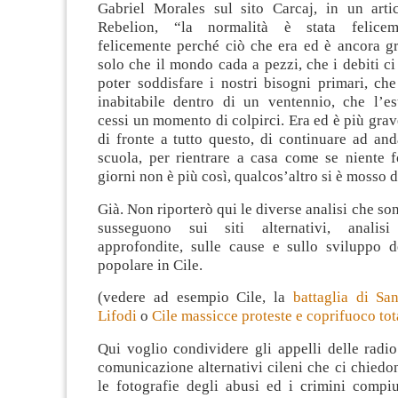
Gabriel Morales sul sito Carcaj, in un arti
Rebelion, “la normalità è stata feliceme
felicemente perché ciò che era ed è ancora g
solo che il mondo cada a pezzi, che i debiti ci
poter soddisfare i nostri bisogni primari, che
inabitabile dentro di un ventennio, che l’es
cessi un momento di colpirci. Era ed è più grav
di fronte a tutto questo, di continuare ad and
scuola, per rientrare a casa come se niente f
giorni non è più così, qualcos’altro si è mosso d
Già. Non riporterò qui le diverse analisi che sono
susseguono sui siti alternativi, analis
approfondite, sulle cause e sullo sviluppo de
popolare in Cile.
(vedere ad esempio Cile, la
battaglia di Sa
Lifodi
o
Cile massicce proteste e coprifuoco tot
Qui voglio condividere gli appelli delle radi
comunicazione alternativi cileni che ci chiedo
le fotografie degli abusi ed i crimini compiu