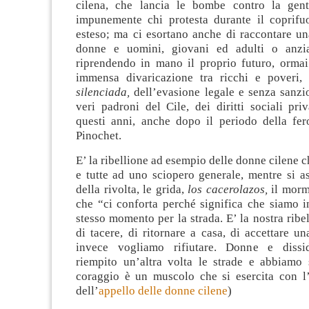
cilena, che lancia le bombe contro la ge
impunemente chi protesta durante il coprif
esteso; ma ci esortano anche di raccontare una
donne e uomini, giovani ed adulti o anzi
riprendendo in mano il proprio futuro, ormai
immensa divaricazione tra ricchi e poveri,
silenciada,
dell’evasione legale e senza sanzi
veri padroni del Cile, dei diritti sociali priva
questi anni, anche dopo il periodo della fero
Pinochet.
E’ la ribellione ad esempio delle donne cilene c
e tutte ad uno sciopero generale, mentre si a
della rivolta, le grida,
los cacerolazos,
il morm
che “ci conforta perché significa che siamo i
stesso momento per la strada. E’ la nostra ribel
di tacere, di ritornare a casa, di accettare u
invece vogliamo rifiutare. Donne e diss
riempito un’altra volta le strade e abbiamo 
coraggio è un muscolo che si esercita con l’
dell’
appello delle donne cilene
)