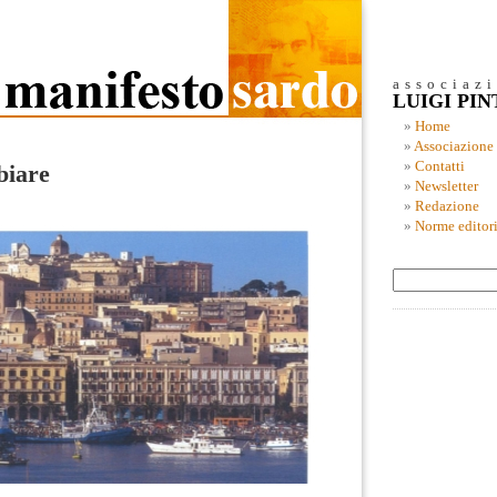
associaz
LUIGI PI
Home
Associazione
Contatti
biare
Newsletter
Redazione
Norme editori