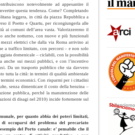
 contribuiscono notevolmente ad appesantire il
e invertire questa tendenza. Come? Completando
olitana leggera, in città da piazza Repubblica a
erso il Poetto e Quartu, per ricongiungerla alle
ttà ai comuni dell’area vasta. Valorizzeremo il
no anche notturno, con nuove e più funzionali
n mezzi elettrici che dalla via Roma arrivino ai
one a traffico limitato, con percorsi – e non solo
eggiata domenicale – ciclabili, con la possibilità
etta anche sui mezzi pubblici, e con l’incentivo
taxi. Da un trasporto pubblico che sia davvero
o tutta la città: in termini di qualità ambientale
 termini economici. Con risparmi per i cittadini
te, senza dimenticare il costo della benzina –
azione pubblica, perché la manutenzione delle
azioni di disagi nel 2010) incide fortemente sul
unale, per quanto abbia dei poteri limitati,
di occuparsi del problema del precariato
esempio del Porto canale: e’ pensabile che il