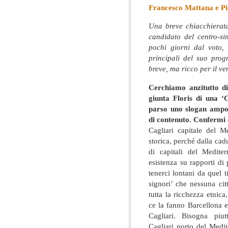
Francesco Mattana e Pi
Una breve chiacchierat
candidato del centro-si
pochi giorni dal voto,
principali del suo pro
breve, ma ricco per il ve
Cerchiamo anzitutto di 
giunta Floris di una ‘
parso uno slogan ampol
di contenuto. Confermi
Cagliari capitale del M
storica, perché dalla ca
di capitali del Medit
esistenza su rapporti di
tenerci lontani da quel t
signori’ che nessuna ci
tutta la ricchezza etnic
ce la fanno Barcellona 
Cagliari. Bisogna piut
Cagliari porto del Medi