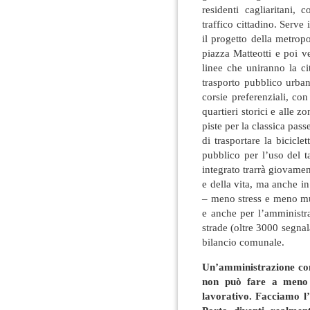
residenti cagliaritani,
traffico cittadino. Serv
il progetto della metrop
piazza Matteotti e poi v
linee che uniranno la ci
trasporto pubblico urba
corsie preferenziali, co
quartieri storici e alle z
piste per la classica pass
di trasportare la bicicl
pubblico per l’uso del 
integrato trarrà giovament
e della vita, ma anche in
– meno stress e meno mul
e anche per l’amministr
strade (oltre 3000 segnal
bilancio comunale.
Un’amministrazione com
non può fare a meno 
lavorativo. Facciamo l’