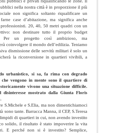
oni pubblici e privati riqualificando le zone. Il
bblici nella nostra città è in proporzione il più
ociale non significa soltanto riqualificare un
farne case d’abitazione, ma significa anche
 professionisti. 20, 40, 50 metri quadri con un
ttivo: non destinare tutto il proprio budget
to. Per un progetto così ambizioso, ma
nerà coinvolgere il mondo dell’edilizia. Teniamo
iva dismissione delle servitù militari è solo un
icherà la riconversione in quartieri vivibili, a
do urbanistico, si sa, fa rima con degrado
i che vengono in mente sono il quartiere di
 storicamente vivono una situazione difficile.
 disinteresse mostrato dalla Giunta Floris
.
are S.Michele e S.Elia, ma non dimentichiamoci
ittà sono tante. Barracca Manna, il CEP, S.Teresa
 limpidi di quartieri in cui, non avendo investito
o solido, il risultato è stato impoverire la vita
eri. E perché non si è investito? Semplice,