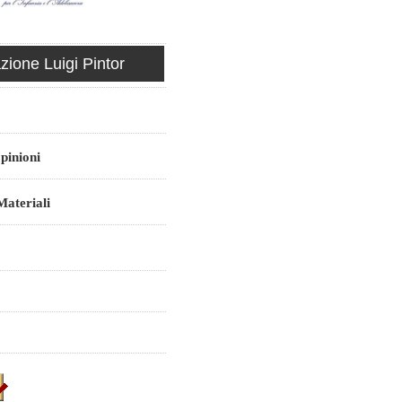
ione Luigi Pintor
pinioni
ateriali