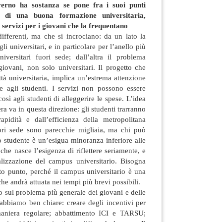
rno ha sostanza se pone fra i suoi punti
a di una buona formazione universitaria,
ervizi per i giovani che la frequentano
ifferenti, ma che si incrociano: da un lato la
i universitari, e in particolare per l’anello più
versitari fuori sede; dall’altra il problema
 giovani, non solo universitari. Il progetto che
ttà universitaria, implica un’estrema attenzione
re agli studenti. I servizi non possono essere
osì agli studenti di alleggerire le spese. L’idea
ra va in questa direzione: gli studenti trarranno
apidità e dall’efficienza della metropolitana
uori sede sono parecchie migliaia, ma chi può
lo studente è un’esigua minoranza inferiore alle
che nasce l’esigenza di riflettere seriamente, e
alizzazione del campus universitario. Bisogna
to punto, perché il campus universitario è una
che andrà attuata nei tempi più brevi possibili.
 sul problema più generale dei giovani e delle
e abbiamo ben chiare: creare degli incentivi per
 maniera regolare; abbattimento ICI e TARSU;