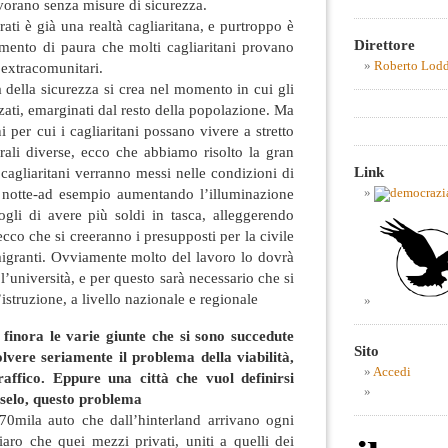
avorano senza misure di sicurezza.
ati è già una realtà cagliaritana, e purtroppo è
Direttore
imento di paura che molti cagliaritani provano
Roberto Lod
i extracomunitari.
 della sicurezza si crea nel momento in cui gli
zati, emarginati dal resto della popolazione. Ma
i per cui i cagliaritani possano vivere a stretto
urali diverse, ecco che abbiamo risolto la gran
Link
 cagliaritani verranno messi nelle condizioni di
la notte-ad esempio aumentando l’illuminazione
gli di avere più soldi in tasca, alleggerendo
ecco che si creeranno i presupposti per la civile
migranti. Ovviamente molto del lavoro lo dovrà
l’università, e per questo sarà necessario che si
’istruzione, a livello nazionale e regionale
 finora le varie giunte che si sono succedute
Sito
lvere seriamente il problema della viabilità,
Accedi
raffico. Eppure una città che vuol definirsi
selo, questo problema
0mila auto che dall’hinterland arrivano ogni
iaro che quei mezzi privati, uniti a quelli dei