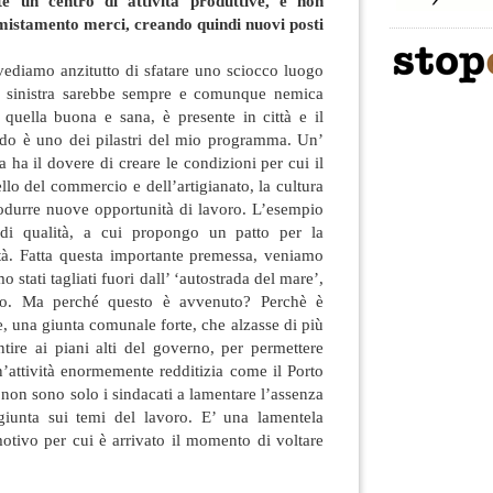
te un centro di attività produttive, e non
smistamento merci, creando quindi nuovi posti
vediamo anzitutto di sfatare uno sciocco luogo
 sinistra sarebbe sempre e comunque nemica
 quella buona e sana, è presente in città e il
do è uno dei pilastri del mio programma. Un’
 ha il dovere di creare le condizioni per cui il
lo del commercio e dell’artigianato, la cultura
odurre nuove opportunità di lavoro. L’esempio
a di qualità, a cui propongo un patto per la
ittà. Fatta questa importante premessa, veniamo
o stati tagliati fuori dall’ ‘autostrada del mare’,
no. Ma perché questo è avvenuto? Perchè è
, una giunta comunale forte, che alzasse di più
ntire ai piani alti del governo, per permettere
n’attività enormemente redditizia come il Porto
 non sono solo i sindacati a lamentare l’assenza
giunta sui temi del lavoro. E’ una lamentela
motivo per cui è arrivato il momento di voltare