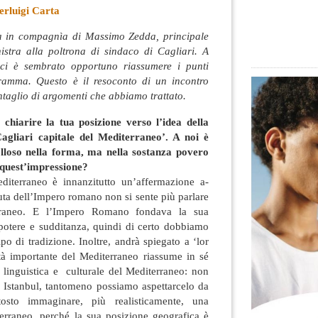
erluigi Carta
a in compagnìa di Massimo Zedda, principale
nistra alla poltrona di sindaco di Cagliari. A
 ci è sembrato opportuno riassumere i punti
gramma. Questo è il resoconto
di un incontro
ntaglio di argomenti che abbiamo trattato.
chiarire la tua posizione verso l’idea della
Cagliari capitale del Mediterraneo’. A noi è
loso nella forma, ma nella sostanza povero
 quest’impressione?
editerraneo è innanzitutto un’affermazione a-
duta dell’Impero romano non si sente più parlare
erraneo. E l’Impero Romano fondava la sua
 potere e sudditanza, quindi di certo dobbiamo
ipo di tradizione. Inoltre, andrà spiegato a ‘lor
ttà importante del Mediterraneo riassume in sé
a, linguistica e culturale del Mediterraneo: non
e Istanbul, tantomeno possiamo aspettarcelo da
tosto immaginare, più realisticamente, una
terraneo, perché la sua posizione geografica è