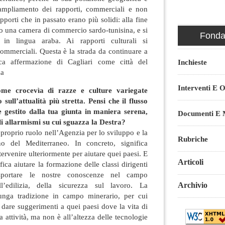
 ampliamento dei rapporti, commerciali e non
pporti che in passato erano più solidi: alla fine
o una camera di commercio sardo-tunisina, e si
Fondaz
 in lingua araba. Ai rapporti culturali si
commerciali. Questa è la strada da continuare a
tica affermazione di Cagliari come città del
Inchieste
za
Interventi E O
ome crocevìa di razze e culture variegate
 sull’attualità più stretta. Pensi che il flusso
 gestito dalla tua giunta in maniera serena,
Documenti E M
li allarmismi su cui sguazza la Destra?
 proprio ruolo nell’Agenzia per lo sviluppo e la
Rubriche
o del Mediterraneo. In concreto, significa
tervenire ulteriormente per aiutare quei paesi. E
Articoli
fica aiutare la formazione delle classi dirigenti
portare le nostre conoscenze nel campo
Archivio
ell’edilizia, della sicurezza sul lavoro. La
nga tradizione in campo minerario, per cui
dare suggerimenti a quei paesi dove la vita di
 attività, ma non è all’altezza delle tecnologie