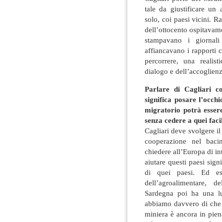
tale da giustificare un
solo, coi paesi vicini. Ra
dell’ottocento ospitavam
stampavano i giornali
affiancavano i rapporti 
percorrere, una realis
dialogo e dell’accoglien
Parlare di Cagliari c
significa posare l’occhio
migratorio potrà essere
senza cedere a quei faci
Cagliari deve svolgere il
cooperazione nel bacin
chiedere all’Europa di in
aiutare questi paesi signi
di quei paesi. Ed es
dell’agroalimentare, d
Sardegna poi ha una lu
abbiamo davvero di che 
miniera è ancora in piena