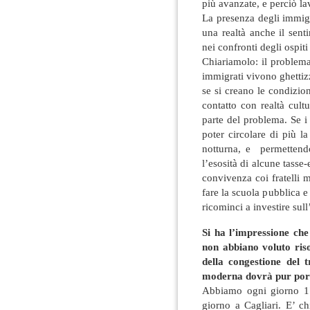
più avanzate, e perciò l
La presenza degli immigr
una realtà anche il sent
nei confronti degli ospit
Chiariamolo: il problema
immigrati vivono ghettiz
se si creano le condizion
contatto con realtà cult
parte del problema. Se i
poter circolare di più 
notturna, e permettendo
l’esosità di alcune tasse-
convivenza coi fratelli 
fare la scuola pubblica e 
ricominci a investire sull
Si ha l’impressione che
non abbiano voluto riso
della congestione del t
moderna dovrà pur por
Abbiamo ogni giorno 17
giorno a Cagliari. E’ ch