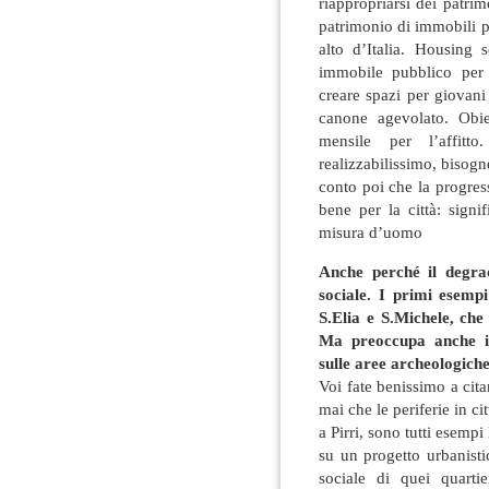
riappropriarsi dei patrim
patrimonio di immobili pu
alto d’Italia. Housing s
immobile pubblico per 
creare spazi per giovani
canone agevolato. Obie
mensile per l’affit
realizzabilissimo, bisog
conto poi che la progress
bene per la città: signif
misura d’uomo
Anche perché il degra
sociale. I primi esemp
S.Elia e S.Michele, che
Ma preoccupa anche il
sulle aree archeologiche
Voi fate benissimo a cit
mai che le periferie in c
a Pirri, sono tutti esempi
su un progetto urbanistic
sociale di quei quarti