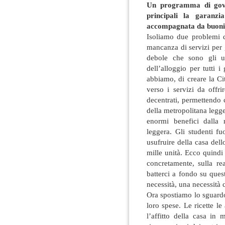
Un programma di gove
principali la garanzi
accompagnata da buoni s
Isoliamo due problemi d
mancanza di servizi per gl
debole che sono gli uni
dell’alloggio per tutti i
abbiamo, di creare la Ci
verso i servizi da offri
decentrati, permettendo c
della metropolitana legge
enormi benefici dalla r
leggera. Gli studenti f
usufruire della casa del
mille unità. Ecco quindi 
concretamente, sulla re
batterci a fondo su ques
necessità, una necessità 
Ora spostiamo lo sguardo
loro spese. Le ricette l
l’affitto della casa in