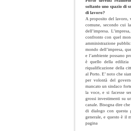
Porto diventi realmen
soltanto uno spazio di 
di lavoro?
A proposito del lavoro, 
comune, secondo cui la
dell’impresa. L’impresa,
confronto con quel mon
amministrazione pubblica
mondo dell’impresa, quel
e l’ambiente possano pr
è quello della edilizi
riqualificazione della c
al Porto. E’ noto che siam
per volontà del gover
mancato un sindaco forte
la voce, e si facesse se
grossi investimenti su u
canale. Bisogna dire che
di dialogo con questa 
generale, e questo è il 
pagina