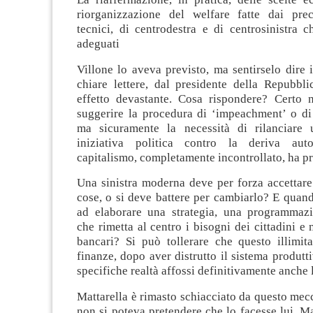
riorganizzazione del welfare fatte dai pre
tecnici, di centrodestra e di centrosinistra c
adeguati
Villone lo aveva previsto, ma sentirselo dire i
chiare lettere, dal presidente della Repubbl
effetto devastante. Cosa rispondere? Certo n
suggerire la procedura di ‘impeachment’ o di 
ma sicuramente la necessità di rilanciare 
iniziativa politica contro la deriva auto
capitalismo, completamente incontrollato, ha pr
Una sinistra moderna deve per forza accettare
cose, o si deve battere per cambiarlo? E qua
ad elaborare una strategia, una programmaz
che rimetta al centro i bisogni dei cittadini e 
bancari? Si può tollerare che questo illimita
finanze, dopo aver distrutto il sistema produtti
specifiche realtà affossi definitivamente anche
Mattarella è rimasto schiacciato da questo mec
non si poteva pretendere che lo facesse lui. Ma 