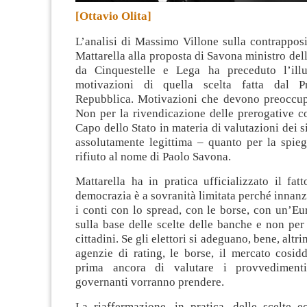
[Ottavio Olita]
L’analisi di Massimo Villone sulla contrappos
Mattarella alla proposta di Savona ministro del
da Cinquestelle e Lega ha preceduto l’illu
motivazioni di quella scelta fatta dal Pr
Repubblica
. Motivazioni che devono preoccup
Non per la rivendicazione delle prerogative co
Capo dello Stato in materia di valutazioni dei s
assolutamente legittima – quanto per la spieg
rifiuto al nome di Paolo Savona.
Mattarella ha in pratica ufficializzato il fat
democrazia è a sovranità limitata perché innanzi
i conti con lo spread, con le borse, con un’E
sulla base delle scelte delle banche e non per 
cittadini. Se gli elettori si adeguano, bene, altr
agenzie di rating, le borse, il mercato cosidd
prima ancora di valutare i provvediment
governanti vorranno prendere.
La riaffermazione, in pratica, delle scelte 