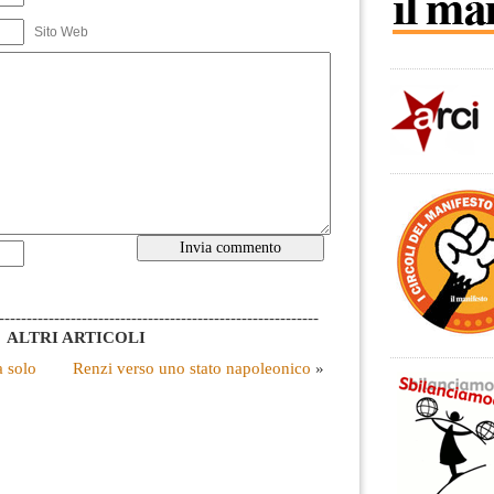
Sito Web
----------------------------------------------------------
ALTRI ARTICOLI
a solo
Renzi verso uno stato napoleonico
»