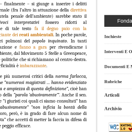
finalmente – si giunge a inserire i delitti
nale (fra l’altro in attuazione della
direttiva
tela penale dell’ambiente) sarebbe stato il
Fondaz
ivoci interpretativi
fossero ridotti al
ne di tale testo
fa il degno paio con la
ciante dei
reati ambientali
.
In poche parole,
Inchieste
nei polmoni del
popolo inquinato
.
In tanti
vazione e
fanno a gara
per rivendicarne i
Interventi E O
iente
, dal
Movimento 5 Stelle
a
Greenpeace
,
e politiche che si richiamano al
centro-destra.
ficialità è
imbarazzante
.
Documenti E M
 più numerosi critici della
norma farlocca
,
Rubriche
che
“numerosi magistrati … hanno evidenziato
 e ampiezza di questa definizione”
, cioè han
to della
“parola ‘abusivamente’”
. Anche il sen.
Articoli
e “i giuristi coi quali ci siamo consultati” han
“abusivamente” “non inficia la bontà della
Archivio
oro, però, è in grado di fare alcun nome di
ta” che accetti di metter la faccia in difesa di
 peggio efficace.