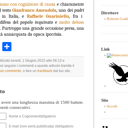
amo con cognizione di causa
e chiaramente
l testo
Gianfranco Amendola
, uno dei
padri
Direttore
e in Italia, e
Raffaele Guariniello
, fra i
Roberto Lod
 difesa del
popolo inquinato
e
molto deluso
i.
Purtroppo una grande occasione persa, una
ltà annacquata da opaca ipocrisia.
k
r
ail
WhatsApp
Condividi
Link
blicato lunedì, 1 Giugno 2015 alle 06:13 e
uoi seguire i commenti a questo articolo tramite il
e un commento
, o fare un
trackback
dal tuo sito.
to
Sito
avere una lunghezza massima di 1500 battute.
Accedi
nti consecutivi.
Nome e Cognomeobbligatorio
E-mail (non verrà pubblicata) obbligatorio