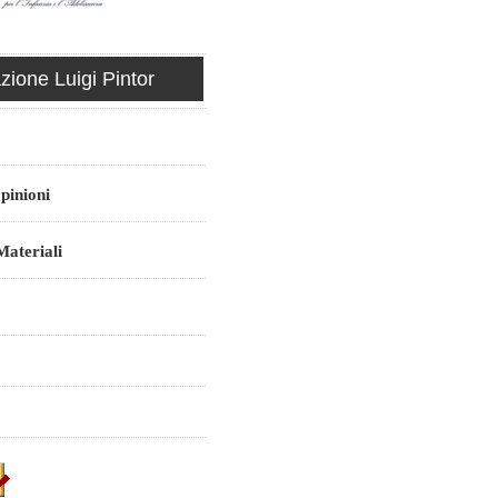
ione Luigi Pintor
pinioni
ateriali