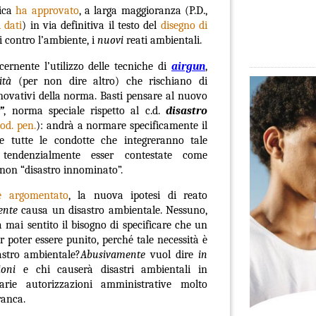
lica
ha approvato
, a larga maggioranza (P.D.,
i dati
) in via definitiva il testo del
disegno di
ti contro l’ambiente, i
nuovi
reati ambientali.
ernente l’utilizzo delle tecniche di
airgun
,
ità
(per non dire altro) che rischiano di
novativi della norma.
Basti pensare al nuovo
”
, norma speciale rispetto al c.d.
disastro
cod. pen.
): andrà a normare specificamente il
 e tutte le condotte che integreranno tale
 tendenzialmente esser contestate come
” e non “disastro innominato”.
 argomentato
, la nuova ipotesi di reato
ente
causa un disastro ambientale. Nessuno,
 mai sentito il bisogno di specificare che un
r poter essere punito, perché tale necessità è
sastro ambientale?
Abusivamente
vuol dire
in
ioni
e chi causerà disastri ambientali in
arie autorizzazioni amministrative molto
ranca.