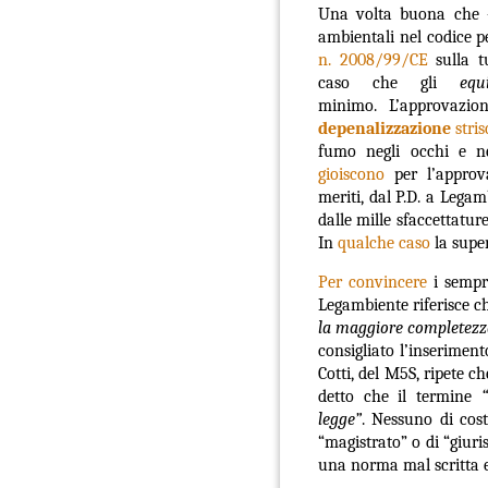
Una volta buona che – 
ambientali nel codice pe
n. 2008/99/CE
sulla tu
caso che gli
equ
minimo.
L’approvazio
depenalizzazione
stris
fumo negli occhi e 
gioiscono
per l’appro
meriti,
dal
P.D.
a
Legamb
dalle mille sfaccettatur
In
qualche caso
la super
Per convincere
i sempre
Legambiente riferisce 
la maggiore completezza
consigliato l’inserimen
Cotti, del M5S, ripete ch
detto che il termine
legge”
.
Nessuno di cost
“magistrato” o di “giuris
una norma mal scritta e