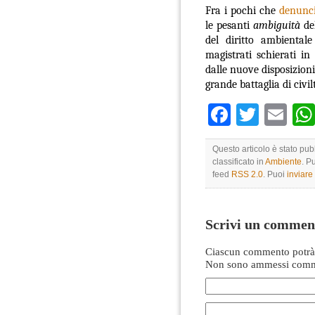
Fra i pochi che
denunci
le pesanti
ambiguità
de
del diritto ambiental
magistrati schierati in
dalle nuove disposizion
grande battaglia di civi
Faceboo
Twitte
Em
Questo articolo è stato pub
classificato in
Ambiente
. P
feed
RSS 2.0
. Puoi
inviar
Scrivi un commen
Ciascun commento potrà 
Non sono ammessi comme