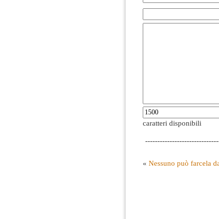
caratteri disponibili
------------------------------
«
Nessuno può farcela d