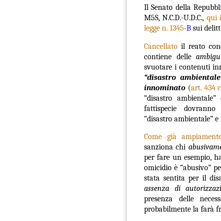
Il Senato della Repubb
M5S, N.C.D.-U.D.C.,
qui 
legge n. 1345
-B
sui
delit
Cancellato
il reato conc
contiene delle
ambigu
svuotare i contenuti in
“disastro ambientale
innominato
(
art. 434 
“disastro ambientale”
fattispecie dovranno
“disastro ambientale
Come già ampiamente
sanziona chi
abusivam
per fare un esempio, ha
omicidio è “abusivo” pe
stata sentita per il di
assenza di autorizzaz
presenza delle necess
probabilmente la farà f