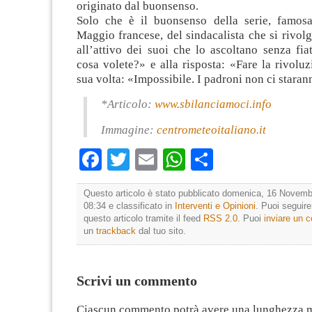
originato dal buonsenso.
Solo che è il buonsenso della serie, famos
Maggio francese, del sindacalista che si rivo
all’attivo dei suoi che lo ascoltano senza fi
cosa volete?» e alla risposta: «Fare la rivoluz
sua volta: «Impossibile. I padroni non ci stara
*Articolo:
www.sbilanciamoci.info
Immagine:
centrometeoitaliano.it
Facebook
Twitter
Email
WhatsApp
Condividi
Questo articolo è stato pubblicato domenica, 16 Novemb
08:34 e classificato in
Interventi e Opinioni
. Puoi seguir
questo articolo tramite il feed
RSS 2.0
. Puoi
inviare un
un
trackback
dal tuo sito.
Scrivi un commento
Ciascun commento potrà avere una lunghezza 