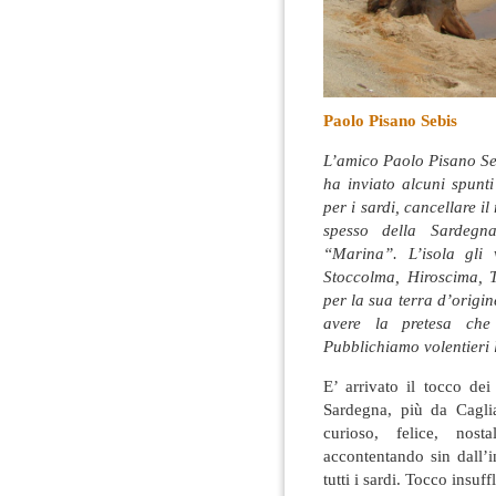
Paolo Pisano Sebis
L’amico Paolo Pisano Se
ha inviato alcuni spunti
per i sardi, cancellare i
spesso della Sardegna
“Marina”. L’isola gli
Stoccolma, Hiroscima, T
per la sua terra d’origi
avere la pretesa ch
Pubblichiamo volentieri l
E’ arrivato il tocco de
Sardegna, più da Caglia
curioso, felice, nos
accontentando sin dall’i
tutti i sardi. Tocco insuf