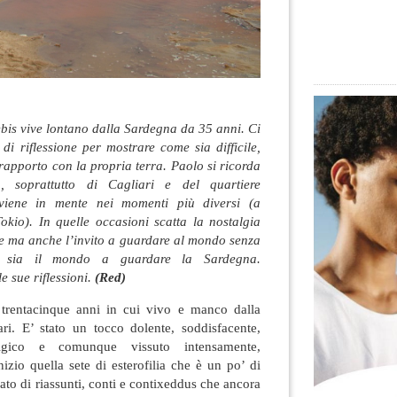
bis vive lontano dalla Sardegna da 35 anni. Ci
 di riflessione per mostrare come sia difficile,
l rapporto con la propria terra. Paolo si ricorda
, soprattutto di Cagliari e del quartiere
 viene in mente nei momenti più diversi (a
okio). In quelle occasioni scatta la nostalgia
ne ma anche l’invito a guardare al mondo senza
e sia il mondo a guardare la Sardegna.
e sue riflessioni.
(Red)
i trentacinque anni in cui vivo e manco dalla
ri. E’ stato un tocco dolente, soddisfacente,
talgico e comunque vissuto intensamente,
nizio quella sete di esterofilia che è un po’ di
flato di riassunti, conti e contixeddus che ancora