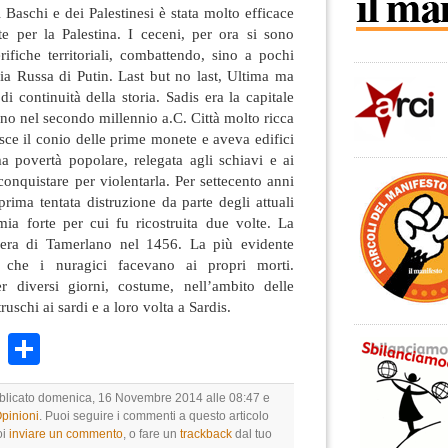
i Baschi e dei Palestinesi è stata molto efficace
te per la Palestina. I ceceni, per ora si sono
rifiche territoriali, combattendo, sino a pochi
pia Russa di Putin. Last but no last, Ultima ma
i continuità della storia. Sadis era la capitale
bano nel secondo millennio a.C. Città molto ricca
asce il conio delle prime monete e aveva edifici
a povertà popolare, relegata agli schiavi e ai
onquistare per violentarla. Per settecento anni
 prima tentata distruzione da parte degli attuali
ia forte per cui fu ricostruita due volte. La
opera di Tamerlano nel 1456. La più evidente
e che i nuragici facevano ai propri morti.
 diversi giorni, costume, nell’ambito delle
ruschi ai sardi e a loro volta a Sardis.
k
r
ail
WhatsApp
Condividi
ubblicato domenica, 16 Novembre 2014 alle 08:47 e
Opinioni
. Puoi seguire i commenti a questo articolo
oi
inviare un commento
, o fare un
trackback
dal tuo