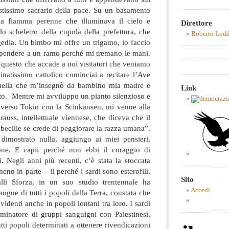
ristissimo sacrario della pace. Su un basamento
na fiamma perenne che illuminava il cielo e
Direttore
o scheletro della cupola della prefettura, che
Roberto Lod
agedia. Un bimbo mi offre un trigamo, io faccio
ppendere a un ramo perché mi tremano le mani.
 questo che accade a noi visitatori che veniamo
inatissimo cattolico cominciai a recitare l’Ave
 quella che m’insegnò da bambino mia madre e
Link
to. Mentre mi avviluppo un pianto silenzioso e
o verso Tokio con la Scinkansen, mi venne alla
rauss, intellettuale viennese, che diceva che il
mbecille se crede di peggiorare la razza umana”.
mostrato nulla, aggiungo ai miei pensieri,
one. E capii perché non ebbi il coraggio di
. Negli anni più recenti, c’è stata la stoccata
eno in parte – il perché i sardi sono esterofili.
Sito
lli Sforza, in un suo studio trentennale ha
Accedi
angue di tutti i popoli della Terra, constata che
identi anche in popoli lontani tra loro. I sardi
natore di gruppi sanguigni con Palestinesi,
tti popoli determinati a ottenere rivendicazioni