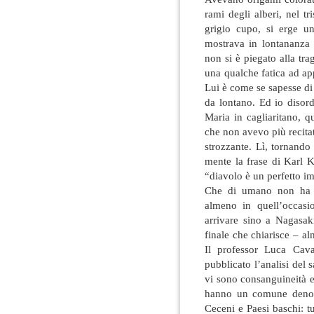
rami degli alberi, nel t
grigio cupo, si erge u
mostrava in lontananza l
non si è piegato alla tr
una qualche fatica ad a
Lui è come se sapesse di
da lontano. Ed io disord
Maria in cagliaritano,
che non avevo più recita
strozzante. Lì, tornand
mente la frase di Karl K
“diavolo è un perfetto i
Che di umano non ha di
almeno in quell’occasi
arrivare sino a Nagasaki
finale che chiarisce – alm
Il professor Luca Cava
pubblicato l’analisi del s
vi sono consanguineità ev
hanno un comune denomi
Ceceni e Paesi baschi: tu