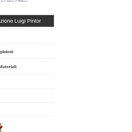
ione Luigi Pintor
pinioni
ateriali