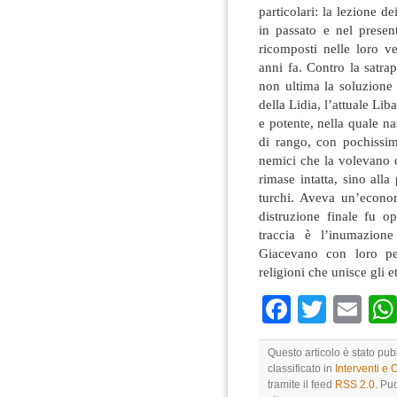
particolari: la lezione de
in passato e nel presen
ricomposti nelle loro ve
anni fa. Contro la satra
non ultima la soluzione d
della Lidia, l’attuale Li
e potente, nella quale n
di rango, con pochissim
nemici che la volevano c
rimase intatta, sino alla
turchi. Aveva un’econom
distruzione finale fu 
traccia è l’inumazion
Giacevano con loro per
religioni che unisce gli et
Faceboo
Twitte
Em
Questo articolo è stato p
classificato in
Interventi e 
tramite il feed
RSS 2.0
. Pu