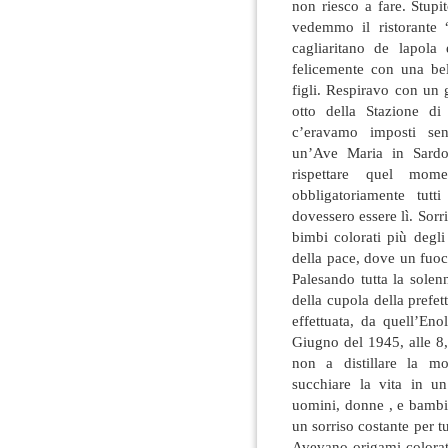
non riesco a fare. Stup
vedemmo il ristorante 
cagliaritano de lapola
felicemente con una bel
figli. Respiravo con un
otto della Stazione di
c’eravamo imposti senz
un’Ave Maria in Sardo
rispettare quel mom
obbligatoriamente tut
dovessero essere lì. Sor
bimbi colorati più degli
della pace, dove un fuoc
Palesando tutta la solen
della cupola della prefet
effettuata, da quell’En
Giugno del 1945, alle 8,
non a distillare la 
succhiare la vita in u
uomini, donne , e bambi
un sorriso costante per t
Avevano origami colorat