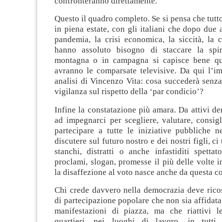
confronteranno direttamente.
Questo il quadro completo. Se si pensa che tutt
in piena estate, con gli italiani che dopo due
pandemia, la crisi economica, la siccità, la 
hanno assoluto bisogno di staccare la spi
montagna o in campagna si capisce bene qu
avranno le comparsate televisive. Da qui l’im
analisi di Vincenzo Vita: cosa succederà senza
vigilanza sul rispetto della ‘par condicio’?
Infine la constatazione più amara. Da attivi de
ad impegnarci per scegliere, valutare, consigl
partecipare a tutte le iniziative pubbliche n
discutere sul futuro nostro e dei nostri figli, c
stanchi, distratti o anche infastiditi spettato
proclami, slogan, promesse il più delle volte in
la disaffezione al voto nasce anche da questa c
Chi crede davvero nella democrazia deve ricos
di partecipazione popolare che non sia affidata
manifestazioni di piazza, ma che riattivi le
quartieri, nei luoghi di lavoro, in tutt