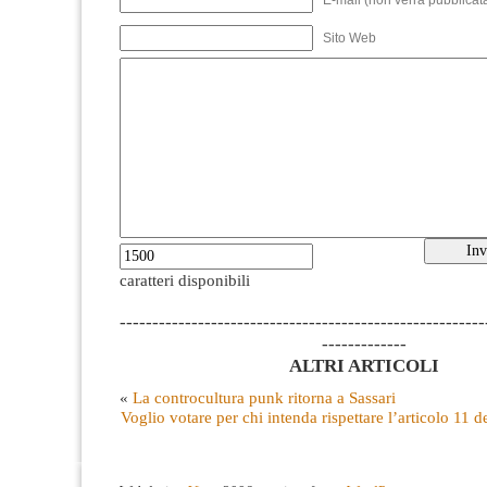
E-mail (non verrà pubblicata
Sito Web
caratteri disponibili
--------------------------------------------------------
-------------
ALTRI ARTICOLI
«
La controcultura punk ritorna a Sassari
Voglio votare per chi intenda rispettare l’articolo 11 d