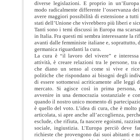
diverse legislazioni. E proprio in un’Europa
modo radicalmente differente l’osservanza dei 
avere maggiori possibilità di estensione a tutti 
stati dell’Unione che vivrebbero più liberi e sic
Tanti sono i temi discussi in Europa ma scarsa
in Italia. Fra questi mi sembra interessante la ri
avanti dalle femministe italiane e, soprattutto, 
germanica riguardanti la cura.
La cura è “il lavoro del vivere” e interessa 
attività, è creare relazioni tra le persone, tr
che diano un senso al come si vive e ricer
politiche che rispondano ai bisogni degli indiv
di essere sottomessi acriticamente alle leggi 
mercato. Si agisce così in prima persona,
avvenire in una democrazia sostanziale e c
quando il nostro unico momento di partecipazi
è quello del voto. L’idea di cura, che è molto
articolata, si apre anche all’accoglienza, per
esclude, che rifiuta, fa nascere egoismi, razzis
sociale, ingiustizia. L’Europa perciò deve fa
richieste che provengono dai suoi abitanti e n