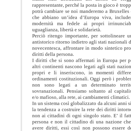
rappresentante, perché la posta in gioco è tropp
potrà cambiare se noi manderemo a Bruxelles
che abbiano un’idea d’Europa viva, includen
modernità ma fedele ai propri irrinunciabi
uguaglianza, libertà e solidarietà.
Perciò ritengo importante, per sottolineare u
antistorico ritorno indietro agli stati nazionali 
novecentesca, affrontare in modo sintetico pro
diritti della persona.
I diritti che si sono affermati in Europa per p
altri continenti nascono legati agli stati nazio
propri e li inseriscono, in momenti differe
ordinamenti costituzionali. Oggi però i proble
non sono legati a un determinato terri
sovranazionali. Pensiamo soltanto al capitali
e/o mafioso, alla rete, ai cambiamenti climatici.
In un sistema così globalizzato da alcuni anni s
la tendenza a costruire la rete dei diritti intor
non ai cittadini di ogni singolo stato. E’ il fa
persona e non il cittadino di una nazione che 
avere diritti, essi così non possono essere d