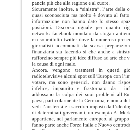
pancia più che alla ragione e al cuore.
Sicuramente inoltre, a “sinistra”, l’arte della
quasi sconosciuta ma molto è dovuto al fatto
informazione non hanno dato lo stesso spaz
posizioni. Discorso uguale per quanto rig
network: facebook inondato da slogan antieur
ma soprattutto twitter dove la numerosa presen
giornalisti accomunati da scarsa preparazi
finanziaria sta facendo sì che anche a sinistr
rafforzino sempre più idee diffuse ad arte che 
la causa di ogni male.
Ancora, vengono trasmessi in questi gio
radiotelevisive alcuni spot sull’Europa con l’in
votare, ma sono generici, non danno rispos
infelice, impaurito e frastornato da in
addossano la colpa dei suoi problemi all’Eu
paesi, particolarmente la Germania, e non a det
vedi l’austerità e i sacrifici imposti dall’ideolo
di determinati governanti, un esempio A. Merke
appartiene, nel parlamento europeo, al gruppo
fanno parte anche Forza Italia e Nuovo centrode