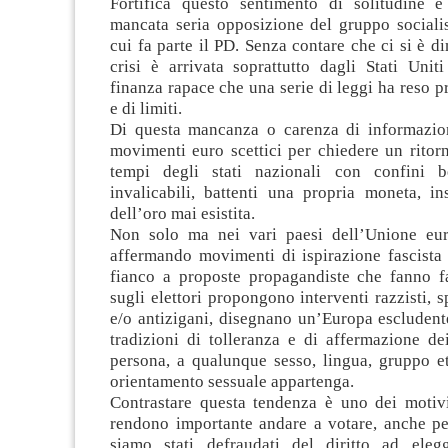
Fortifica questo sentimento di solitudine e
mancata seria opposizione del gruppo socialis
cui fa parte il PD. Senza contare che ci si è di
crisi è arrivata soprattutto dagli Stati Unit
finanza rapace che una serie di leggi ha reso pr
e di limiti.
Di questa mancanza o carenza di informazio
movimenti euro scettici per chiedere un ritor
tempi degli stati nazionali con confini b
invalicabili, battenti una propria moneta, 
dell’oro mai esistita.
Non solo ma nei vari paesi dell’Unione eur
affermando movimenti di ispirazione fascista 
fianco a proposte propagandiste che fanno f
sugli elettori propongono interventi razzisti, s
e/o antizigani, disegnano un’Europa escludente
tradizioni di tolleranza e di affermazione dei
persona, a qualunque sesso, lingua, gruppo et
orientamento sessuale appartenga.
Contrastare questa tendenza è uno dei motivi
rendono importante andare a votare, anche pe
siamo stati defraudati del diritto ad eleg