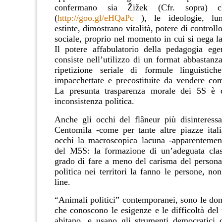
confermano sia Žižek (Cfr. sopra) c
(
http://goo.gl/eHQaPc
), le ideologie
,
lung
estinte, dimostrano vitalità, potere di controll
sociale, proprio nel momento in cui si nega la
Il potere affabulatorio della pedagogia ege
consiste nell’utilizzo di un format abbastanz
ripetizione seriale di formule linguistiche
impacchettate e precostituite da vendere co
La presunta trasparenza morale dei 5S è d
inconsistenza politica.
Anche gli occhi del flâneur più disinteressa
Centomila -come per tante altre piazze itali
occhi la macroscopica lacuna -apparentemen
del M5S: la formazione di un’adeguata clas
grado di fare a meno del carisma del persona
politica nei territori la fanno le persone, non
line.
Animali politici” contemporanei, sono le don
“
che conoscono le esigenze e le difficoltà del t
abitano, e usano gli strumenti democratici de