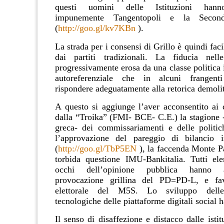
questi uomini delle Istituzioni hanno
impunemente Tangentopoli e la Second
(
http://goo.gl/kv7KBn
).
La strada per i consensi di Grillo è quindi fac
dai partiti tradizionali. La fiducia nelle
progressivamente erosa da una classe politica 
autoreferenziale che in alcuni frangen
rispondere adeguatamente alla retorica demolito
A questo si aggiunge l’aver acconsentito ai 
dalla “Troika” (FMI- BCE- C.E.) la stagione -
greca- dei commissariamenti e delle politich
l’approvazione del pareggio di bilancio i
(
http://goo.gl/TbP5EN
), la faccenda Monte Pa
torbida questione IMU-Bankitalia. Tutti el
occhi dell’opinione pubblica hanno a
provocazione grillina del PD=PD-L, e favo
elettorale del M5S. Lo sviluppo delle i
tecnologiche delle piattaforme digitali social ha
Il senso di disaffezione e distacco dalle istitu