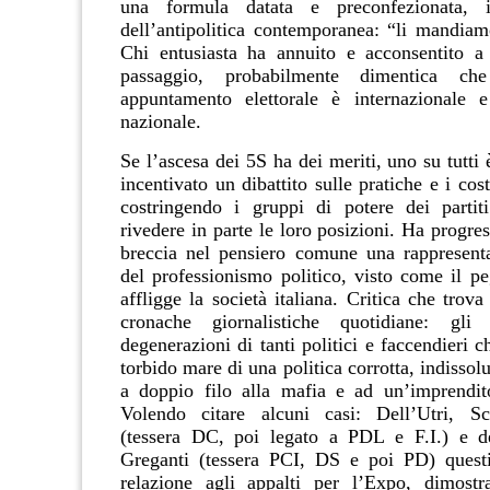
una formula datata e preconfezionata, i
dell’antipolitica contemporanea: “li mandiamo
Chi entusiasta ha annuito e acconsentito a
passaggio, probabilmente dimentica ch
appuntamento elettorale è internazionale 
nazionale.
Se l’ascesa dei 5S ha dei meriti, uno su tutti 
incentivato un dibattito sulle pratiche e i cost
costringendo i gruppi di potere dei partiti
rivedere in parte le loro posizioni. Ha progre
breccia nel pensiero comune una rappresent
del professionismo politico, visto come il pe
affligge la società italiana. Critica che trov
cronache giornalistiche quotidiane: gli
degenerazioni di tanti politici e faccendieri 
torbido mare di una politica corrotta, indissol
a doppio filo alla mafia e ad un’imprendito
Volendo citare alcuni casi: Dell’Utri, Sca
(tessera DC, poi legato a PDL e F.I.) e 
Greganti (tessera PCI, DS e poi PD) questi
relazione agli appalti per l’Expo, dimostr