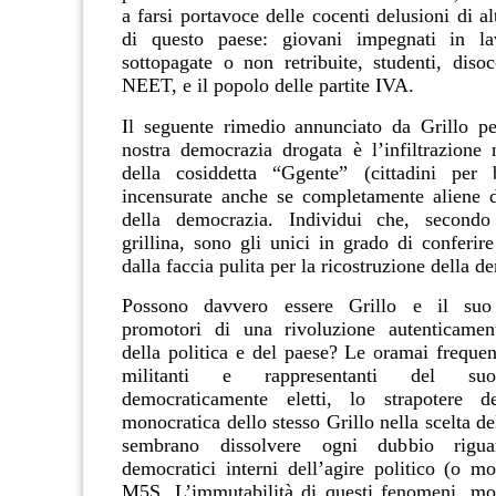
a farsi portavoce delle cocenti delusioni di al
di questo paese: giovani impegnati in lav
sottopagate o non retribuite, studenti, disoc
NEET, e il popolo delle partite IVA.
Il seguente rimedio annunciato da Grillo pe
nostra democrazia drogata è l’infiltrazione n
della cosiddetta “Ggente” (cittadini per 
incensurate anche se completamente aliene 
della democrazia. Individui che, secondo
grillina, sono gli unici in grado di conferir
dalla faccia pulita per la ricostruzione della d
Possono davvero essere Grillo e il su
promotori di una rivoluzione autenticamen
della politica e del paese? Le oramai frequen
militanti e rappresentanti del su
democraticamente eletti, lo strapotere de
monocratica dello stesso Grillo nella scelta de
sembrano dissolvere ogni dubbio rigua
democratici interni dell’agire politico (o mo
M5S. L’immutabilità di questi fenomeni, mos