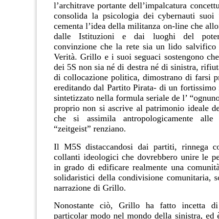
l’architrave portante dell’impalcatura concettu
consolida la psicologia dei cybernauti suoi 
cementa l’idea della militanza on-line che allon
dalle Istituzioni e dai luoghi del pote
convinzione che la rete sia un lido salvifico
Verità. Grillo e i suoi seguaci sostengono ch
dei 5S non sia né di destra né di sinistra, rifi
di collocazione politica, dimostrano di farsi 
ereditando dal Partito Pirata- di un fortissimo
sintetizzato nella formula seriale de l’ “ognun
proprio non si ascrive al patrimonio ideale de
che si assimila antropologicamente alle
“zeitgeist” renziano.
Il M5S distaccandosi dai partiti, rinnega 
collanti ideologici che dovrebbero unire le p
in grado di edificare realmente una comunità 
solidaristici della condivisione comunitaria, s
narrazione di Grillo.
Nonostante ciò, Grillo ha fatto incetta di
particolar modo nel mondo della sinistra, ed 