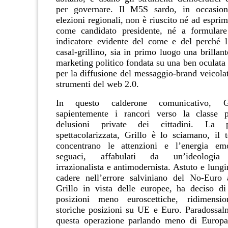
per governare. Il M5S sardo
,
in occasion
elezioni regionali, non è riuscito né ad espr
come candidato presidente, né a formulare
indicatore evidente del come e del perché l’i
casal-grillino, sia in primo luogo una brillan
marketing politico fondata su una ben oculata s
per la diffusione del messaggio-brand veicolat
strumenti del web 2.0.
In questo calderone comunicativo
,
Gri
sapientemente
i rancori verso la classe p
delusioni private dei cittadini. La p
spettacolarizzata, Grillo è lo sciamano, il 
concentrano le attenzioni e l’energia em
seguaci, affabulati da un’ideologia ne
irrazionalista e antimodernista. Astuto e lung
cadere nell’errore salviniano del No-Euro a
Grillo in vista delle europee, ha deciso d
posizioni meno euroscettiche, ridimensi
storiche posizioni su UE e Euro. Paradossalm
questa operazione parlando meno di Europa