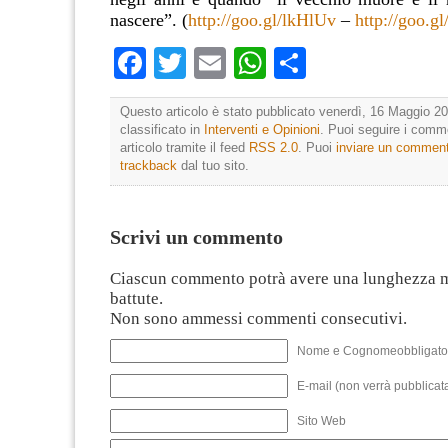
nascere”. (
http://goo.gl/lkHlUv
–
http://goo.
Facebook
Twitter
Email
WhatsApp
Condividi
Questo articolo è stato pubblicato venerdì, 16 Maggio 20
classificato in
Interventi e Opinioni
. Puoi seguire i comm
articolo tramite il feed
RSS 2.0
. Puoi
inviare un commen
trackback
dal tuo sito.
Scrivi un commento
Ciascun commento potrà avere una lunghezza 
battute.
Non sono ammessi commenti consecutivi.
Nome e Cognomeobbligato
E-mail (non verrà pubblicata
Sito Web