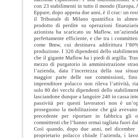
con 23 stabilimenti in tutto il mondo (Europa, 
Eppure, dopo appena due anni, è il crac: un ro
il Tribunale di Milano quantifica in almen
prodotto di perdite su operazioni finanziar
azionista ha scaricato su Maflow, un’azienda
perfettamente efficiente, e che tra i committen
come Bmw, cui destinava addirittura l’80%
produzione. I 320 dipendenti dello stabilimen
che il gigante Maflow ha i piedi di argilla. Tra
mezzo di purgatorio in amministrazione straor
l’azienda, data l’incertezza della sua situa
maggior parte delle sue commissioni, fi
imprenditore polacco non rileva l’attività, r
solo 80 dei vecchi dipendenti dello stabilimen
lasciandone dunque a languire 240 in cassa int
passività per questi lavoratori non è un’o
proseguono la mobilitazione che già avevano 
precedente per riportare in fabbrica gli o
committenti che l’hanno ormai tagliata fuori dai
Così quando, dopo due anni, nel dicembre 
proprietario polacco chiude l’azienda, i lavo