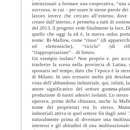
intenzionati a formare una cooperativa, “una 
soccorso, in cui – per usare le stesse parole dei 
lavoro invece che cercato all’esterno, dove
creato dall’interno, e permetta a tutti di soste
del 2013, il progetto vede finalmente la luce. De
quello che oggi fa ed è, la nuova onlus porta
nome: Ri-Maflow, come “riuso” (di apparecchia
ed elettroniche), “riciclo” (di rifi
“riappropriazione”…di futuro.
Un esempio isolato? Non proprio e, per acco
trasferire la scena nella provincia di Latina
spostarsi nel tempo, dato che l’epoca è la stes
di Milano. In uno scenario molto più desolan
vista dell’abbandono industriale, qui, infatti, 
attore significativo del settore gomma-plasti
produzione di nastri adesivi isolanti. Lo stesso
operava, prima della chiusura, anche la Maflo
nome dei proprietari era lo stesso, Manul
industriali attiva in quel settore fin dagli anni 
naturalmente prima di diventare una multinaz
interessi e gli abitudini di una multinazionale.