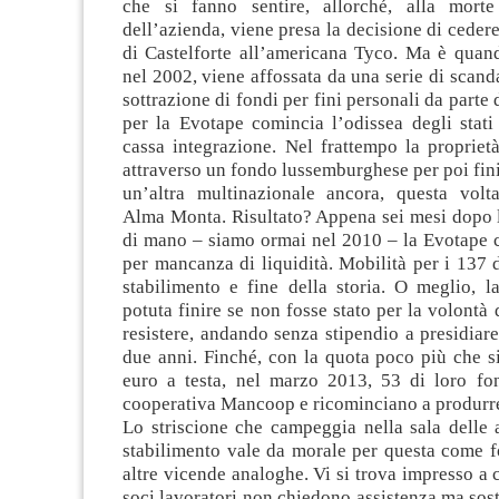
che si fanno sentire, allorché, alla morte
dell’azienda, viene presa la decisione di cedere
di Castelforte all’americana Tyco. Ma è quand
nel 2002, viene affossata da una serie di scanda
sottrazione di fondi per fini personali da parte 
per la Evotape comincia l’odissea degli stati 
cassa integrazione. Nel frattempo la proprietà 
attraverso un fondo lussemburghese per poi fini
un’altra multinazionale ancora, questa volt
Alma Monta. Risultato? Appena sei mesi dopo 
di mano – siamo ormai nel 2010 – la Evotape c
per mancanza di liquidità. Mobilità per i 137 
stabilimento e fine della storia. O meglio, l
potuta finire se non fosse stato per la volontà 
resistere, andando senza stipendio a presidiare
due anni. Finché, con la quota poco più che s
euro a testa, nel marzo 2013, 53 di loro f
cooperativa Mancoop e ricominciano a produrr
Lo striscione che campeggia nella sala delle 
stabilimento vale da morale per questa come fo
altre vicende analoghe. Vi si trova impresso a c
soci lavoratori non chiedono assistenza ma sos