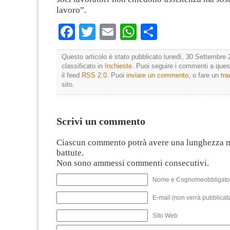
lavoro”.
Facebook
Twitter
Email
WhatsApp
Condividi
Questo articolo è stato pubblicato lunedì, 30 Settembre 
classificato in
Inchieste
. Puoi seguire i commenti a quest
il feed
RSS 2.0
. Puoi
inviare un commento
, o fare un
tr
sito.
Scrivi un commento
Ciascun commento potrà avere una lunghezza 
battute.
Non sono ammessi commenti consecutivi.
Nome e Cognomeobbligato
E-mail (non verrà pubblicata
Sito Web