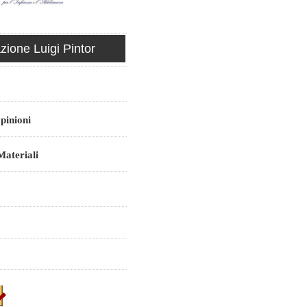
ione Luigi Pintor
pinioni
ateriali