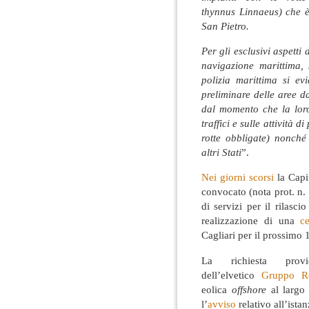
thynnus Linnaeus) che è 
San Pietro.
Per gli esclusivi aspetti 
navigazione marittima,
polizia marittima si ev
preliminare delle aree da
dal momento che la loro 
traffici e sulle attività d
rotte obbligate) nonché
altri Stati
”.
Nei giorni scorsi
la Capi
convocato (nota prot. n
di servizi per il rilasc
realizzazione di una
c
Cagliari per il prossimo 
La richiesta pro
dell’elvetico
Gruppo R
eolica
offshore
al largo
l’
avviso
relativo all’istan