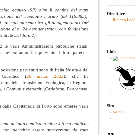
chio acqueo (SP) oltre il confine del mare
Direttore
osecuzione del cavidotto marino (m² 116.883),
Roberto Lod
i di collegamento tra gli aerogeneratori (m²
lazione di n. 24 aerogeneratori con fondazione
centrale
Del Toro 2
).
 le varie Amministrazioni pubbliche statali,
Link
ocate potranno far pervenire i loro pareri e
opposizione pervenuti sono di Italia Nostra e del
 Giuridico (
26 marzo 2022
), che ha
stero della Transizione Ecologica, la Regione
 i Comuni rivieraschi (Carloforte, Portoscuso,
Sito
i dalla Capitaneria di Porto sono emerse varie
Accedi
mento del parco eolico, a circa 4,5 mg nautiche
 non parrebbe essere attraversata da rotte