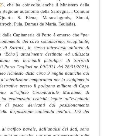
2
), che ha coinvolto anche il Ministero della
la Regione autonoma della Sardegna, i Comuni
, Quartu S. Elena, Maracalagonis, Sinnai,
Sarroch, Pula, Domus de Maria, Teulada).
i dalla Capitaneria di Porto è emerso che “
per
zionamento del cavo sottomarino, recapitante,
 di Sarroch, lo stesso attraversa un’area di
 ‘Echo’) attualmente destinata ed utilizzata
ano nei terminali petroliferi di Sarroch
di Porto Cagliari nr. 09/2021 del 28/01/2021).
ueo richiesto dista circa 9 miglia nautiche dal
a di interdizione temporanea per lo svolgimento
addestrative presso il poligono militare di Capo
nto all’Ufficio Circondariale Marittimo di
 ha evidenziato criticità legate all’eventuale
vità di pesca derivanti dal posizionamento
della disposizione contenuta nell’art. 152 del
 al traffico navale, dall’analisi dei dati, sono
 di unità navali che, pur non attraversando rotte