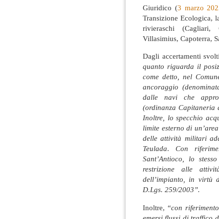
Giuridico (
3 marzo 202
Transizione Ecologica, 
rivieraschi (Cagliari
Villasimius, Capoterra, 
Dagli accertamenti svolt
quanto riguarda il posi
come detto, nel Comune
ancoraggio (denominata
dalle navi che approd
(ordinanza Capitaneria 
Inoltre, lo specchio acq
limite esterno di un’are
delle attività militari 
Teulada
.
Con riferime
Sant’Antioco, lo stesso
restrizione alle atti
dell’impianto, in virtù 
D.Lgs. 259/2003”.
Inoltre, “
con riferimento
emersi flussi di traffico