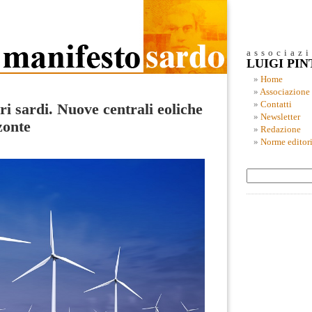
associaz
LUIGI PI
Home
Associazione
Contatti
i sardi. Nuove centrali eoliche
Newsletter
zonte
Redazione
Norme editori