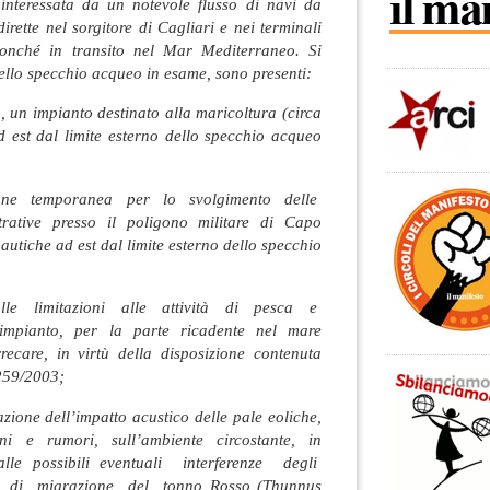
interessata da un notevole flusso di navi da
irette nel sorgitore di Cagliari e nei terminali
 nonché in transito nel Mar Mediterraneo. Si
dello specchio acqueo in esame, sono presenti:
 un impianto destinato alla maricoltura (circa
d est dal limite esterno dello specchio acqueo
ione temporanea per lo svolgimento delle
strative presso il poligono militare di Capo
autiche ad est dal limite esterno dello specchio
alle limitazioni alle attività di pesca e
impianto, per la parte ricadente nel mare
rrecare, in virtù della disposizione contenuta
 259/2003;
azione dell’impatto acustico delle pale eoliche,
ni e rumori, sull’ambiente circostante, in
 alle possibili eventuali interferenze degli
e di migrazione del tonno Rosso (Thunnus