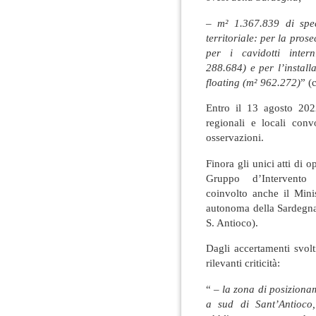
– m² 1.367.839 di spec
territoriale: per la pr
per i cavidotti intern
288.684) e per l’instal
floating (m² 962.272)
” (
Entro il 13 agosto 2022
regionali e locali conv
osservazioni.
Finora gli unici atti di 
Gruppo d’Intervento
coinvolto anche il Mini
autonoma della Sardegna,
S. Antioco).
Dagli accertamenti svolt
rilevanti criticità:
“
– la zona di posiziona
a sud di Sant’Antioco,