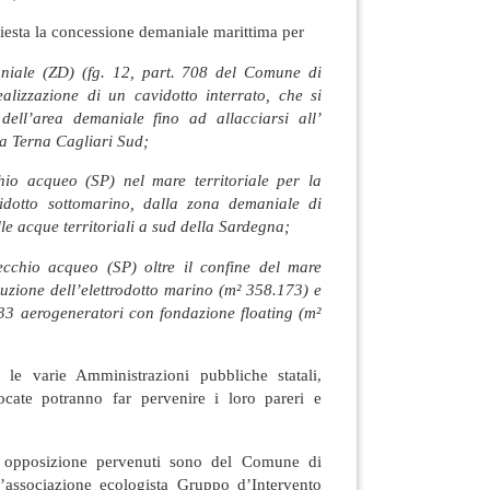
hiesta la concessione demaniale marittima per
iale (ZD) (fg. 12, part. 708 del Comune di
alizzazione di un cavidotto interrato, che si
 dell’area demaniale fino ad allacciarsi all’
ica Terna Cagliari Sud;
io acqueo (SP) nel mare territoriale per la
vidotto sottomarino, dalla zona demaniale di
lle acque territoriali a sud della Sardegna;
cchio acqueo (SP) oltre il confine del mare
ecuzione dell’elettrodotto marino (m² 358.173) e
. 33 aerogeneratori con fondazione floating (m²
 le varie Amministrazioni pubbliche statali,
ocate potranno far pervenire i loro pareri e
di opposizione pervenuti sono del Comune di
associazione ecologista Gruppo d’Intervento