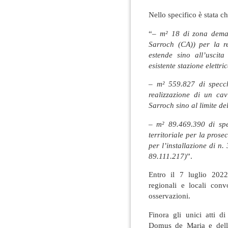
Nello specifico è stata c
“
– m² 18 di zona deman
Sarroch (CA)) per la re
estende sino all’uscita
esistente stazione elettr
– m² 559.827 di specch
realizzazione di un ca
Sarroch sino al limite de
– m² 89.469.390 di spe
territoriale per la pros
per l’installazione di n
89.111.217)
”.
Entro il 7 luglio 2022
regionali e locali conv
osservazioni.
Finora gli unici atti 
Domus de Maria e dell’