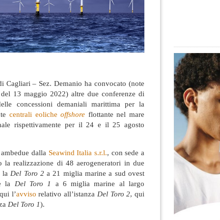
 di Cagliari – Sez. Demanio ha convocato (note
 del 13 maggio 2022) altre due conferenze di
 delle concessioni demaniali marittima per la
ante
centrali eoliche
offshore
flottante nel mare
ale rispettivamente per il 24 e il 25 agosto
o ambedue dalla
Seawind Italia s.r.l.
, con sede a
o la realizzazione di 48 aerogeneratori in due
, la
Del Toro 2
a 21 miglia marine a sud ovest
 e la
Del Toro 1
a 6 miglia marine al largo
qui l’
avviso
relativo all’istanza
Del Toro 2
, qui
nza
Del Toro 1
).