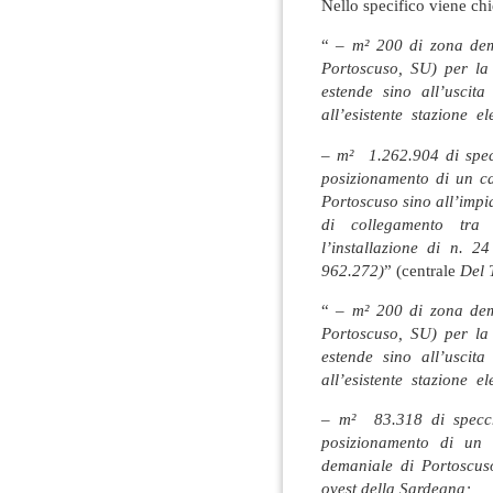
Nello specifico viene ch
“
– m² 200 di zona dem
Portoscuso, SU) per la 
estende sino all’usci
all’esistente stazione
– m² 1.262.904 di specc
posizionamento di un ca
Portoscuso sino all’impia
di collegamento tra
l’installazione di n. 2
962.272)
” (centrale
Del 
“
– m² 200 di zona dem
Portoscuso, SU) per la 
estende sino all’usci
all’esistente stazione
– m² 83.318 di specchi
posizionamento di un c
demaniale di Portoscuso
ovest della Sardegna;