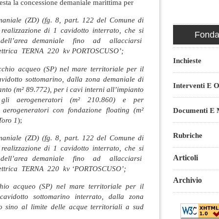
iesta la concessione demaniale marittima per
aniale (ZD) (fg. 8, part. 122 del Comune di
realizzazione di 1 cavidotto interrato, che si
Fondaz
ta dell’area demaniale fino ad allacciarsi
 elettrica TERNA 220 kv PORTOSCUSO’;
Inchieste
hio acqueo (SP) nel mare territoriale per il
vidotto sottomarino, dalla zona demaniale di
Interventi E O
nto (m² 89.772), per i cavi interni all’impianto
 gli aerogeneratori (m² 210.860) e per
4 aerogeneratori con fondazione floating (m²
Documenti E M
Toro 1
);
Rubriche
aniale (ZD) (fg. 8, part. 122 del Comune di
realizzazione di 1 cavidotto interrato, che si
Articoli
ta dell’area demaniale fino ad allacciarsi
 elettrica TERNA 220 kv ‘PORTOSCUSO’;
Archivio
o acqueo (SP) nel mare territoriale per il
avidotto sottomarino interrato, dalla zona
 sino al limite delle acque territoriali a sud