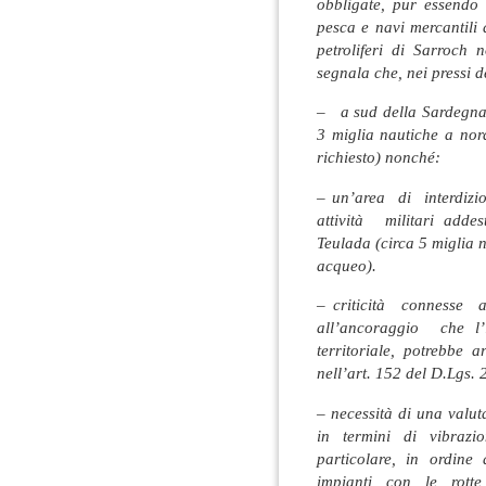
obbligate, pur essendo 
pesca e navi mercantili d
petroliferi di Sarroch
segnala che, nei pressi 
– a sud della Sardegna,
3 miglia nautiche a nor
richiesto) nonché:
– un’area di interdiz
attività militari adde
Teulada (circa 5 miglia n
acqueo).
– criticità connesse 
all’ancoraggio che l’
territoriale, potrebbe a
nell’art. 152 del D.Lgs.
– necessità di una valut
in termini di vibrazio
particolare, in ordine
impianti con le rott