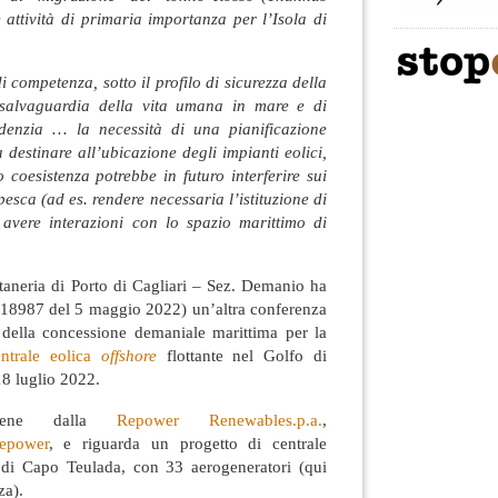
attività di primaria importanza per l’Isola di
di competenza, sotto il profilo di sicurezza della
 salvaguardia della vita umana in mare e di
idenzia … la necessità di una pianificazione
 destinare all’ubicazione degli impianti eolici,
coesistenza potrebbe in futuro interferire sui
i pesca (ad es. rendere necessaria l’istituzione di
 avere interazioni con lo spazio marittimo di
taneria di Porto di Cagliari – Sez. Demanio ha
. 18987 del 5 maggio 2022) un’altra conferenza
io della concessione demaniale marittima per la
entrale eolica
offshore
flottante nel Golfo di
18 luglio 2022.
viene dalla
Repower Renewables.p.a.
,
epower
, e riguarda un progetto di centrale
 di Capo Teulada, con 33 aerogeneratori (qui
za).