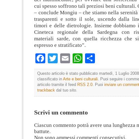
cui spesso soffrono tali preziosi beni culturali. 
– conclude Mongiu – che stiamo nella serenità d
trasparenti e sotto il sole, uscendo dalla li
timori e delle dietrologie. Insieme dobbiamo
Cineteca regionale della Sardegna con r
materiali sarde, con quella ricchezza che 
espresso e stratificato”.
Facebook
Twitter
Email
WhatsApp
Condividi
Questo articolo è stato pubblicato martedì, 1 Luglio 2008
classificato in
Arte e beni culturali
. Puoi seguire i comme
articolo tramite il feed
RSS 2.0
. Puoi
inviare un commen
trackback
dal tuo sito.
Scrivi un commento
Ciascun commento potrà avere una lunghezza 
battute.
Non sono ammessi commenti consecutivi.