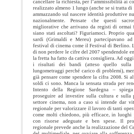
cancellare la richiesta, per l’ammissibilità ai co
realizzato almeno 1 lungo (anche se si tratta di 
ammazzando sul nascere identità produttive nu
nazionalmente. Pensate che questi sacros
migliorative che arrivano da registi di ormai
siano stati ascoltati? Figuriamoci. Proprio qu
sardi (Grimaldi e Mereu) partecipavano ad 
festival di cinema come il Festival di Berlino. 
di non perdere le cifre del 2007 spendendole en
la fretta ha fatto da cattiva consigliera. Ad ogg
i risultati dei bandi (atteso quello sulla
lungometraggi perché carico di problemi), men
già pensare come spendere la cifra 2008. Si al
soldi ci sono. Manca la sensata strada per rend
Intento della Regione Sardegna – spie
proseguire ad investire sulla cultura e sulla
settore cinema, non a caso si intende dar vit
regionale per valorizzare il lavoro di tanti oper
come molti chiedono, più efficace, in luoghi 
con risorse adeguate e ben spese. Il pro
regionale prevede anche la realizzazione del Ce
del multimediale, per ovviare alla sofferenza