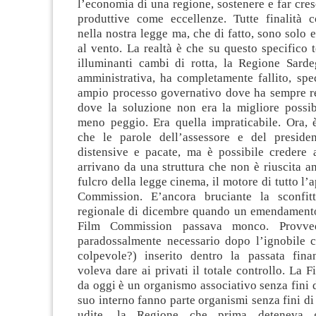
l’economia di una regione, sostenere e far cresc
produttive come eccellenze. Tutte finalità 
nella nostra legge ma, che di fatto, sono solo e
al vento. La realtà è che su questo specifico
illuminanti cambi di rotta, la Regione Sarde
amministrativa, ha completamente fallito, spe
ampio processo governativo dove ha sempre re
dove la soluzione non era la migliore possib
meno peggio. Era quella impraticabile. Ora, 
che le parole dell’assessore e del preside
distensive e pacate, ma è possibile credere
arrivano da una struttura che non è riuscita an
fulcro della legge cinema, il motore di tutto l’
Commission. E’ancora bruciante la sconfitt
regionale di dicembre quando un emendamento
Film Commission passava monco. Provved
paradossalmente necessario dopo l’ignobile 
colpevole?) inserito dentro la passata fina
voleva dare ai privati il totale controllo. La
da oggi è un organismo associativo senza fini d
suo interno fanno parte organismi senza fini di 
udite, la Regione che prima deteneva g