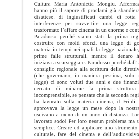
Cultura Maria Antonietta Mongiu. Afferma
hanno più il sapore di proclami già sbandiera
disattese, di ingiustificati cambi di rott
interferenze per sovvertire una legge re
trasformato l’affare cinema in un enorme e con
Paradosso perché siamo stati la prima regi
costruire con molti sforzi, una legge di g
materia in tempi nei quali la legge nazionale
prime falle strutturali, mentre il denaro 
iniziava a scarseggiare. Paradosso perché dall
consiglio regionale alla scrittura delle diretti
(che governano, in maniera pessima, solo u
legge) ci sono voluti due anni e due finanz
cercato di minarne la prima struttura.
incomprensibile, se pensate che la seconda regi
ha lavorato sulla materia cinema, il Friuli 
approvava la legge un mese dopo la nostra 
uscivano a meno di un anno di distanza. Lo
lavorato sodo! Per loro nessun problema ma u
semplice. Creare ed applicare uno strumento
culturale, fare del cinema e dell’audiovisiv