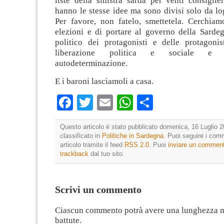
liste della sinistra sarda per venti consiglie
hanno le stesse idee ma sono divisi solo da lo
Per favore, non fatelo, smettetela. Cerchiam
elezioni e di portare al governo della Sarde
politico dei protagonisti e delle protagonis
liberazione politica e sociale e 
autodeterminazione.
E i baroni lasciamoli a casa.
Facebook
Twitter
Email
WhatsApp
Condividi
Questo articolo è stato pubblicato domenica, 16 Luglio 2
classificato in
Politiche in Sardegna
. Puoi seguire i com
articolo tramite il feed
RSS 2.0
. Puoi
inviare un commen
trackback
dal tuo sito.
Scrivi un commento
Ciascun commento potrà avere una lunghezza 
battute.