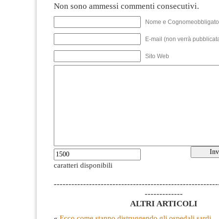
Non sono ammessi commenti consecutivi.
Nome e Cognomeobbligato
E-mail (non verrà pubblicata
Sito Web
caratteri disponibili
--------------------------------------------------------
-------------
ALTRI ARTICOLI
«
Ecco come stanno distruggendo gli ospedali sardi