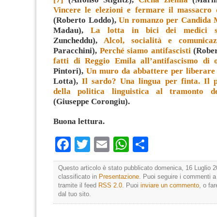
Vincere le elezioni e fermare il massacro 
(Roberto Loddo),
Un romanzo per Candida
Madau),
La lotta in bici dei medici s
Zuncheddu),
Alcol, socialità e comunicaz
Paracchini),
Perché siamo antifascisti
(Rober
fatti di Reggio Emila all’antifascismo di 
Pintori),
Un muro da abbattere per liberare 
Lotta),
Il sardo? Una lingua per finta. Il 
della politica linguistica al tramonto de
(Giuseppe Corongiu)
.
Buona lettura.
Facebook
Twitter
Email
WhatsApp
Condividi
Questo articolo è stato pubblicato domenica, 16 Luglio 2
classificato in
Presentazione
. Puoi seguire i commenti a
tramite il feed
RSS 2.0
. Puoi
inviare un commento
, o fa
dal tuo sito.