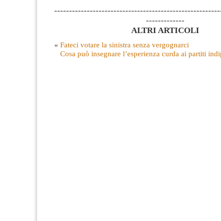
--------------------------------------------------------
-------------
ALTRI ARTICOLI
«
Fateci votare la sinistra senza vergognarci
Cosa può insegnare l’esperienza curda ai partiti indi