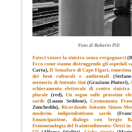
Foto di Roberto Pili
Fateci votare la sinistra senza vergognarci
(R
Ecco come stanno distruggendo gli ospedali s
Carta),
Il Semaforo di Capo Figari, ennesima
dei beni culturali e ambientali
(Stefano
memoria di Antonio Sini
(Graziano Pintori),
schieramento elettorale di centro sinistra
plurale
(red),
Un sogno sulle prossime elez
sarde
(Luana Seddone),
Cosmonauta Fran
Zuncheddu),
Ricordando Antonio Simon Moss
moderno indipendentismo sardo
(France
Emancipazione, dialogo con Sergio Ra
Fenomenologia del fraintendimento: Öetzi in c
[7]
(Alfonso Stiglitz),
Cicha ziemia
(Marine