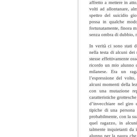
affretto a mettere in att
volti ad allontanare, al
spettro del suicidio g
possa in qualche modo
fortunatamente, finora m
senza ombra di dubbio, m
In verità ci sono stati
nella testa di alcuni dei
stesse effettivamente os
ricordo un mio alunno d
milanese. Era un rag
l’espressione del volto,
alcuni momenti della le
con una mutazione rep
caratteristiche grottesc
d’invecchiare nel giro 
tipiche di una persona 
probabilmente, con la su
quel ragazzo, in alcun
talmente inquietanti da
alunno per la paura che