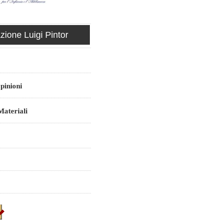
ione Luigi Pintor
pinioni
ateriali