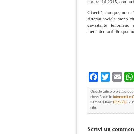
partire dal 2015, cominci
Giacché, dunque, non c’è
sistema sociale meno ci
devastante fenomeno s
mediatico orribile quant
Faceboo
Twitte
Em
Questo articolo è stato pub
classificato in
Interventi e 
tramite il feed
RSS 2.0
. Pu
sito.
Scrivi un commen