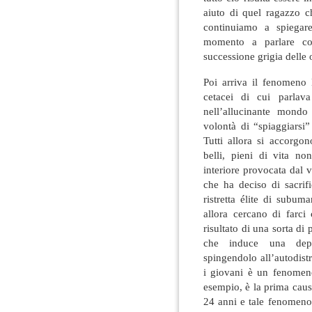
aiuto di quel ragazzo c
continuiamo a spiegar
momento a parlare co
successione grigia delle o
Poi arriva il fenomeno 
cetacei di cui parlav
nell’allucinante mond
volontà di “spiaggiarsi
Tutti allora si accorgo
belli, pieni di vita no
interiore provocata dal 
che ha deciso di sacrifi
ristretta élite di subu
allora cercano di farci 
risultato di una sorta di 
che induce una depre
spingendolo all’autodistru
i giovani è un fenomen
esempio, è la prima causa
24 anni e tale fenomeno