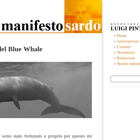
associaz
LUIGI PI
Home
Associazione
Contatti
del Blue Whale
Newsletter
Redazione
Norme editori
 sono stato fortunato e proprio per questo mi