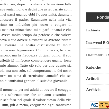
 particolare, dopo una strana affermazione fatta
 spaventai molto e decisi che avrei parlato con i
 miei passi quando ebbi l’opportunità, durante i
Fondaz
conoscere il padre. Raramente nella mia vita
ciuto un individuo più rozzo e volgare di
 maniera minacciosa mi si parò innanzi e che
Inchieste
n aveva molto tempo da perdere e che voleva
aceva il suo dovere altrimenti lo avrebbe ritirato
Interventi E O
a lavorare. La nostra discussione fu molto
co che non degenerasse. Comunque sia, le cose,
Documenti E M
rarono, ma la freddezza di quell’uomo, il suo
naffettività mi fecero comprendere quanto fosse
l mio alunno. Tutto ciò solo per dire quanto sia
Rubriche
uola, ma non solo, sul comportamento dei nostri
urre un tema di strettissima attualità che sta
Articoli
 di tantissimi genitori: il suicidio giovanile.
il momento per noi adulti di trovare il coraggio
Archivio
nte e schiettamente che abbiamo costruito un
e schifoso nel quale il valore stesso della vita
. Tutti, più o meno, eseguiamo ogni santissimo