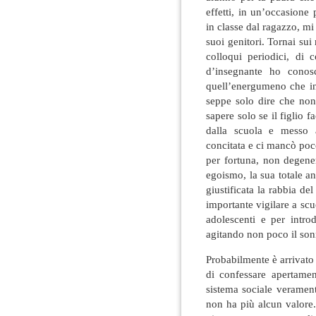
effetti, in un’occasione
in classe dal ragazzo, mi
suoi genitori. Tornai sui
colloqui periodici, di 
d’insegnante ho conos
quell’energumeno che in
seppe solo dire che no
sapere solo se il figlio f
dalla scuola e messo 
concitata e ci mancò po
per fortuna, non degene
egoismo, la sua totale a
giustificata la rabbia de
importante vigilare a sc
adolescenti e per introd
agitando non poco il sonno
Probabilmente è arrivato 
di confessare apertame
sistema sociale verament
non ha più alcun valore