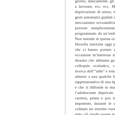
giorno, stancamente, gli
a lavorare, ecc. ecc. M
deprivazione di senso,
gesti automatici guidati d
meccanismo sovraindivid
persone semplicemen
programmato da un’entit
Non intendo in questa occ
filosofia marxista oggi
che ci hanno portato a
occasione m’interessa m
disastro che abbiamo gen
colloquio scolastico, 
ricerca dell’”utile” e tot
almeno a una qualche for
rappresentativo di una 
e che si diffonde in ma
l’adolescente deprivato
carriera, prima o poi, i
impotente, durante le 
colmare un enorme vuoto 
tutto ciò risulta essere i