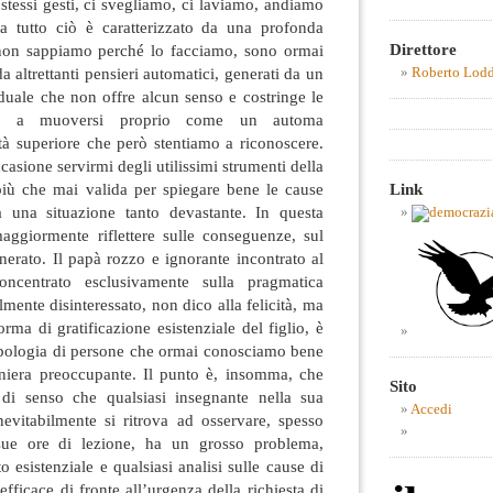
 stessi gesti, ci svegliamo, ci laviamo, andiamo
a tutto ciò è caratterizzato da una profonda
Direttore
 non sappiamo perché lo facciamo, sono ormai
a altrettanti pensieri automatici, generati da un
Roberto Lod
uale che non offre alcun senso e costringe le
te a muoversi proprio come un automa
à superiore che però stentiamo a riconoscere.
asione servirmi degli utilissimi strumenti della
Link
 più che mai valida per spiegare bene le cause
 una situazione tanto devastante. In questa
aggiormente riflettere sulle conseguenze, sul
erato. Il papà rozzo e ignorante incontrato al
concentrato esclusivamente sulla pragmatica
almente disinteressato, non dico alla felicità, ma
ma di gratificazione esistenziale del figlio, è
tipologia di persone che ormai conosciamo bene
niera preoccupante. Il punto è, insomma, che
Sito
 di senso che qualsiasi insegnante nella sua
Accedi
nevitabilmente si ritrova ad osservare, spesso
sue ore di lezione, ha un grosso problema,
esistenziale e qualsiasi analisi sulle cause di
nefficace di fronte all’urgenza della richiesta di