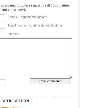
avere una lunghezza massima di 1500 battute.
nti consecutivi.
Nome e Cognomeobbligatorio
E-mail (non verrà pubblicata) obbligatorio
Sito Web
----------------------------------------------------------
ALTRI ARTICOLI
Postumanesimo’