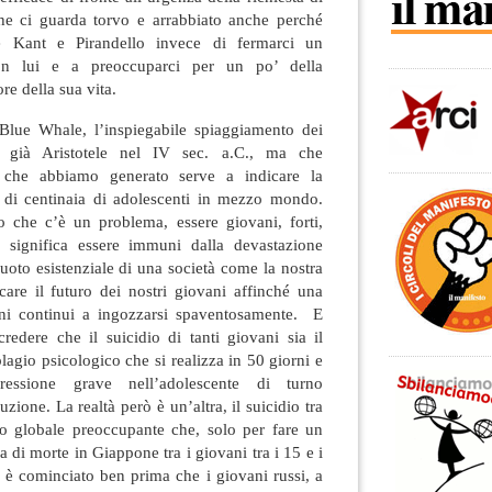
he ci guarda torvo e arrabbiato anche perché
e Kant e Pirandello invece di fermarci un
n lui e a preoccuparci per un po’ della
re della sua vita.
Blue Whale, l’inspiegabile spiaggiamento dei
a già Aristotele nel IV sec. a.C., ma che
o che abbiamo generato serve a indicare la
” di centinaia di adolescenti in mezzo mondo.
no che c’è un problema, essere giovani, forti,
n significa essere immuni dalla devastazione
vuoto esistenziale di una società come la nostra
care il futuro dei nostri giovani affinché una
mani continui a ingozzarsi spaventosamente. E
credere che il suicidio di tanti giovani sia il
plagio psicologico che si realizza in 50 giorni e
ssione grave nell’adolescente di turno
zione. La realtà però è un’altra, il suicidio tra
o globale preoccupante che, solo per fare un
 di morte in Giappone tra i giovani tra i 15 e i
 è cominciato ben prima che i giovani russi, a