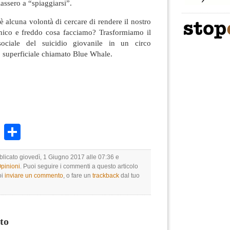
assero a “spiaggiarsi”.
 alcuna volontà di cercare di rendere il nostro
nico e freddo cosa facciamo? Trasformiamo il
ociale del suicidio giovanile in un circo
o superficiale chiamato Blue Whale.
k
r
ail
WhatsApp
Condividi
blicato giovedì, 1 Giugno 2017 alle 07:36 e
Opinioni
. Puoi seguire i commenti a questo articolo
oi
inviare un commento
, o fare un
trackback
dal tuo
to