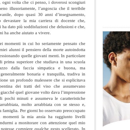
o, ogni volta che ci penso, i doverosi scongiuri
meno illusoriamente, l’angoscia che il terribile
iovanile, dopo quasi 30 anni d’insegnamento,
 devastare la mia carriera di docente che,
i ha dato più soddisfazioni che delusioni e che,
i ha anche aiutato a vivere.
 dei momenti in cui ho seriamente pensato che
 miei alunni il pensiero della morte autoindotta
sessionando quelle giovani menti. In particolare
i prima superiore che studiava in una scuola
azzo dalla faccia simpatica e buona, ma
 generalmente bonaria e tranquilla, tradiva in
zione un profondo malessere che si esplicitava
entina dei tratti del viso che assumevano
he giacché quel giovane volto dava l’impressione
di pochi minuti e assumeva le caratteristiche
arrabbiata, molto arrabbiata con se stesso e,
a famiglia. Per giorni ho osservato preoccupato
i momenti la mia ansia ha raggiunto livelli
 indurmi a monitorare con attenzione quel mio
 potesse compiere qualche gesto scellerato. In